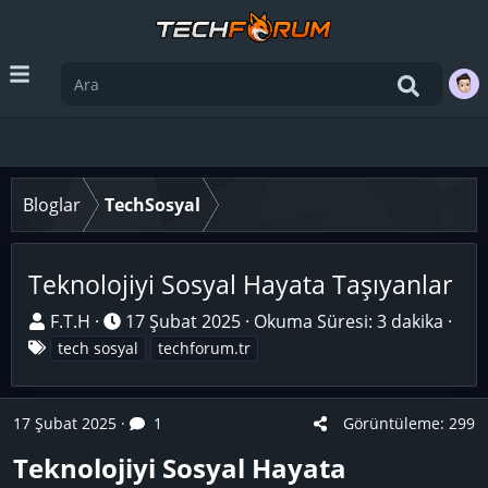
Bloglar
TechSosyal
Teknolojiyi Sosyal Hayata Taşıyanlar
K
B
F.T.H
17 Şubat 2025
Okuma Süresi: 3 dakika
o
E
a
tech sosyal
techforum.tr
n
t
ş
u
i
l
17 Şubat 2025
y
k
a
1
Görüntüleme: 299
u
e
n
Teknolojiyi Sosyal Hayata
B
t
g