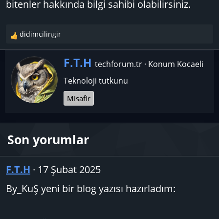
bitenler hakkında bilgi sahibi olabilirsiniz.
didimcilingir
T
e
p
Y
F.T.H
techforum.tr
·
Konum
Kocaeli
k
a
i
Teknoloji tutkunu
z
l
a
Misafir
e
r
r
:
Son yorumlar
F.T.H
17 Şubat 2025
By_KuŞ yeni bir blog yazısı hazırladım: