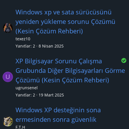
Windows xp ve sata sürücüsünü
yeniden yükleme sorunu Çözümü
(Kesin Çözüm Rehberi)
texez10
Yanıtlar
2
8 Nisan 2025
XP Bilgisayar Sorunu Çalışma
Grubunda Diğer Bilgisayarları Görme
U
z
Çözümü (Kesin Çözüm Rehberi)
ugrunsenel
l
Yanıtlar
2
19 Mart 2025
Windows XP desteğinin sona
ermesinden sonra güvenlik
F.T.H