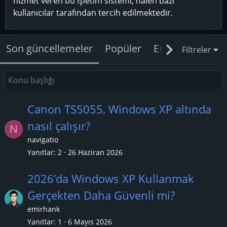
hizmet veren bu işletim sistemi, halen bazı
kullanıcılar tarafından tercih edilmektedir.
Son güncellemeler
Popüler
En yeniler
Ce
Filtreler
Canon TS5055, Windows XP altında
nasıl çalışır?
N
navigatio
Yanıtlar
2
26 Haziran 2026
2026’da Windows XP Kullanmak
Gerçekten Daha Güvenli mi?
emirhank
Yanıtlar
1
6 Mayıs 2026