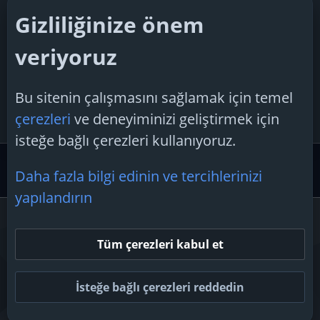
Cevaplar: 2
Gizliliğinize önem
Konu 'XP Bilgisayar Sorunu Çalışma
veriyoruz
U
Grubunda Diğer Bilgisayarları Görme
Çözümü (Kesin Çözüm Rehberi)'
Bu sitenin çalışmasını sağlamak için temel
ugrunsenel
18 Mart 2025
çerezleri
ve deneyiminizi geliştirmek için
Cevaplar: 2
isteğe bağlı çerezleri kullanıyoruz.
Microsoft Desteği
Daha fazla bilgi edinin ve tercihlerinizi
yapılandırın
Çerezler
Tüm çerezleri kabul et
Bize ulaşın
Şartlar ve kurallar
Gizlilik politikası
Yardım
Ana sayfa
R
S
İsteğe bağlı çerezleri reddedin
S
Topluluk platform by TechForumTR
Teknoloji Forum
by techforum.tr