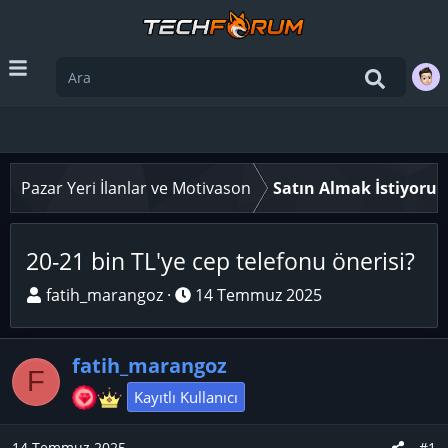
Pazar Yeri İlanlar ve Motivason
Satın Almak İstiyoru
20-21 bin TL'ye cep telefonu önerisi?
K
B
fatih_marangoz
14 Temmuz 2025
o
a
n
ş
fatih_marangoz
u
l
F
y
a
Kayıtlı Kullanıcı
u
n
B
g
14 Temmuz 2025
#1