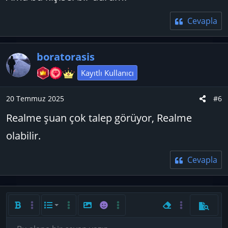
Cevapla
boratorasis
Kayıtlı Kullanıcı
20 Temmuz 2025
#6
Realme şuan çok talep görüyor, Realme
olabilir.
Cevapla
Kalın
Daha fazla seçenek…
List
Daha fazla seçenek…
Resim ekle
İfadeler
Daha fazla seçenek…
Biçimlendirmeyi ka
Daha fazla seç
Önizlem
Sıralı liste
Sola hizala
9
Normal
Taslağı kaydet
Arial