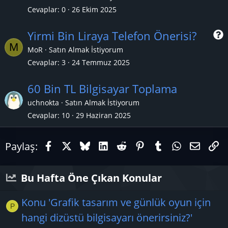
Cevaplar
0
26 Ekim 2025
Yirmi Bin Liraya Telefon Önerisi?
M
MoR
Satın Almak İstiyorum
Cevaplar
3
24 Temmuz 2025
r
60 Bin TL Bilgisayar Toplama
uchnokta
Satın Almak İstiyorum
Cevaplar
10
29 Haziran 2025
Facebook
X (Twitter)
Bluesky
LinkedIn
Reddit
Pinterest
Tumblr
WhatsAp
E-pos
Li
Paylaş:
Bu Hafta Öne Çıkan Konular
Konu 'Grafik tasarım ve günlük oyun için
P
hangi dizüstü bilgisayarı önerirsiniz?'