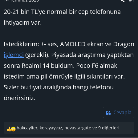
a
ı
20-21 bin TL'ye normal bir cep telefonuna
ş
ç
l
t
ihtiyacım var.
a
a
t
r
a
i
İstediklerim: +- ses, AMOLED ekran ve Dragon
n
h
işlemci
(gerekli). Piyasada araştırma yaptıktan
i
sonra Realmi 14 buldum. Poco F6 almak
istedim ama pil ömrüyle ilgili sıkıntıları var.
Sizler bu fiyat aralığında hangi telefonu
önerirsiniz.
Cevapla
hakcaylier
,
korayayvaz
,
nevastargate
ve 9 diğerleri
T
e