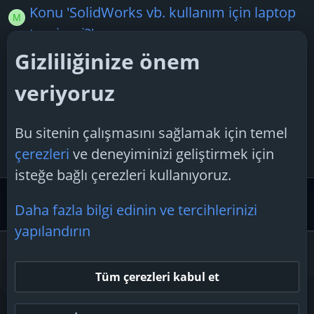
Konu 'SolidWorks vb. kullanım için laptop
M
tavsiyesi?'
machile90
24 Haziran 2026
Gizliliğinize önem
Cevaplar: 3
veriyoruz
Konu 'Bilgisayar kaç para eder? Fiyat
O
söyleyin!'
Bu sitenin çalışmasını sağlamak için temel
omurozyurt
3 Temmuz 2025
çerezleri
ve deneyiminizi geliştirmek için
Cevaplar: 2
isteğe bağlı çerezleri kullanıyoruz.
Pazar Yeri İlanlar ve Motivason
Satın Almak İstiyoru
Daha fazla bilgi edinin ve tercihlerinizi
yapılandırın
Çerezler
Tüm çerezleri kabul et
Bize ulaşın
Şartlar ve kurallar
Gizlilik politikası
Yardım
Ana sayfa
R