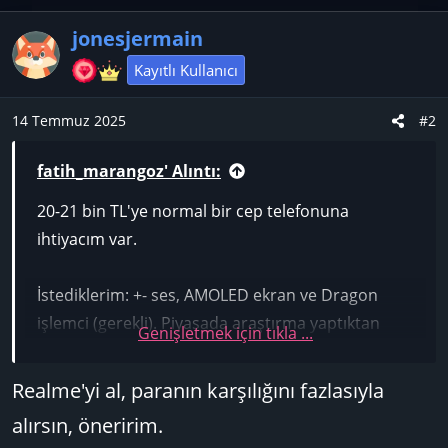
p
jonesjermain
k
i
Kayıtlı Kullanıcı
l
e
14 Temmuz 2025
#2
r
:
fatih_marangoz' Alıntı:
20-21 bin TL'ye normal bir cep telefonuna
ihtiyacım var.
İstediklerim: +- ses, AMOLED ekran ve Dragon
işlemci (gerekli). Piyasada araştırma yaptıktan
Genişletmek için tıkla ...
sonra Realmi 14 buldum. Poco F6 almak istedim
ama pil ömrüyle ilgili sıkıntıları var. Sizler bu fiyat
Realme'yi al, paranın karşılığını fazlasıyla
aralığında hangi telefonu önerirsiniz.
alırsın, öneririm.