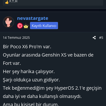
F.T.H
T
e
p
nevastargate
k
i
Kayıtlı Kullanıcı
l
e
14 Temmuz 2025
#5
r
:
Bir Poco X6 Pro'm var.
Oyunlar arasında Genshin XS ve bazen de
Fort var.
Her şey harika çalışıyor.
Şarjı oldukça uzun gidiyor.
Tek beğenmediğim şey HyperOS 2.1'e geçişin
daha iyi ve daha kullanışlı olmasıydı.
Ama bu kişisel bir durum.