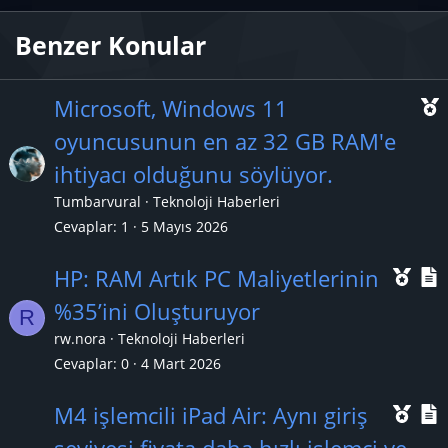
Benzer Konular
Microsoft, Windows 11
oyuncusunun en az 32 GB RAM'e
ihtiyacı olduğunu söylüyor.
ç
Tumbarvural
Teknoloji Haberleri
ı
Cevaplar
1
5 Mayıs 2026
Ö
HP: RAM Artık PC Maliyetlerinin
n
%35’ini Oluşturuyor
R
e
rw.nora
Teknoloji Haberleri
ç
Cevaplar
0
4 Mart 2026
ı
l
Ö
M4 işlemcili iPad Air: Aynı giriş
k
n