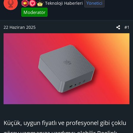
u
n
t
Yönetici
Teknoloji Haberleri
B
g
l
Moderatör
a
ı
e
ş
ç
r
22 Haziran 2025
#1
l
t
a
a
t
r
a
i
n
h
i
Küçük, uygun fiyatlı ve profesyonel gibi çoklu