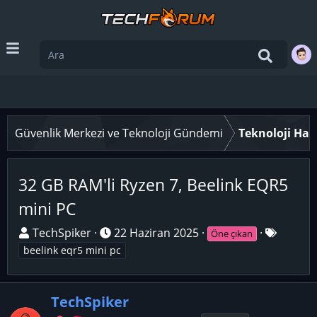
Güvenlik Merkezi ve Teknoloji Gündemi
Teknoloji Hab
32 GB RAM'li Ryzen 7, Beelink EQR5
mini PC
K
B
E
TechSpiker
22 Haziran 2025
Öne çıkan
o
a
t
beelink eqr5 mini pc
n
ş
i
u
l
k
y
TechSpiker
a
e