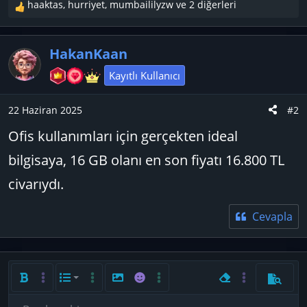
haaktas
,
hurriyet
,
mumbaililyzw
ve 2 diğerleri
T
e
p
HakanKaan
k
i
Kayıtlı Kullanıcı
l
e
22 Haziran 2025
#2
r
:
Ofis kullanımları için gerçekten ideal
bilgisaya, 16 GB olanı en son fiyatı 16.800 TL
civarıydı.
Cevapla
Kalın
Daha fazla seçenek…
List
Daha fazla seçenek…
Resim ekle
İfadeler
Daha fazla seçenek…
Biçimlendirmeyi ka
Daha fazla seç
Önizlem
Sıralı liste
Sola hizala