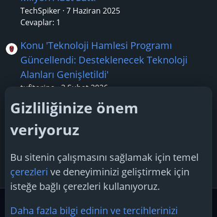
TechSpiker
7 Haziran 2025
Cevaplar: 1
Konu 'Teknoloji Hamlesi Programı
Güncellendi: Desteklenecek Teknoloji
Alanları Genişletildi'
tufitorino
2 Şubat 2026
Cevaplar: 1
Gizliliğinize önem
Konu 'Apple, en son iOS 18.3 beta
veriyoruz
sürümündeki haberler için bildirim
özetlerini duraklatıyor'
Bu sitenin çalışmasını sağlamak için temel
Boreas28
17 Ocak 2025
çerezleri
ve deneyiminizi geliştirmek için
Cevaplar: 3
isteğe bağlı çerezleri kullanıyoruz.
Güvenlik Merkezi ve Teknoloji Gündemi
Teknoloji Hab
Daha fazla bilgi edinin ve tercihlerinizi