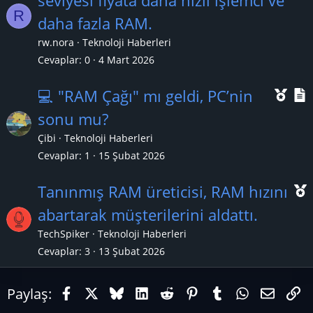
seviyesi fiyata daha hızlı işlemci ve
a
R
e
daha fazla RAM.
n
ç
rw.nora
Teknoloji Haberleri
ı
l
Cevaplar
0
4 Mart 2026
k
Ö
💻 "RAM Çağı" mı geldi, PC’nin
a
n
sonu mu?
n
e
Çibi
Teknoloji Haberleri
ç
Cevaplar
1
15 Şubat 2026
ı
l
Tanınmış RAM üreticisi, RAM hızını
k
abartarak müşterilerini aldattı.
a
TechSpiker
Teknoloji Haberleri
n
ç
Cevaplar
3
13 Şubat 2026
ı
Facebook
X (Twitter)
Bluesky
LinkedIn
Reddit
Pinterest
Tumblr
WhatsAp
E-pos
Li
Paylaş: