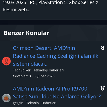
19.03.2026 - PC, PlayStation 5, Xbox Series X
Resmi web...
Benzer Konular
Crimson Desert, AMD'nin
Radiance Caching özelliğini alan ilk
sistem olacak.
ç
TechSpiker
Teknoloji Haberleri
ı
Cevaplar
3
5 Şubat 2026
AMD'nin Radeon AI Pro R9700
Satışa Sunuldu: Ne Anlama Geliyor?
gezgin
Teknoloji Haberleri