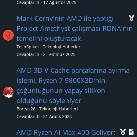
ç
Cevaplar
3
17 Ağustos 2025
ı
Mark Cerny'nin AMD ile yaptığı
Project Amethyst çalışması RDNA'nın
temelini oluşturacak!
ç
TechSpiker
Teknoloji Haberleri
ı
Cevaplar
3
2 Temmuz 2025
AMD 3D V-Cache parçalarına ayırma
işlemi, Ryzen 7 9800X3D'nin
çoğunluğunun yapay silikon
olduğunu söyleniyor
Boreas28
Teknoloji Haberleri
Cevaplar
0
21 Aralık 2024
Ö
AMD Ryzen AI Max 400 Geliyor: