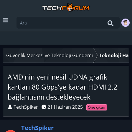
Güvenlik Merkezi ve Teknoloji Gündemi
Teknoloji Hab
AMD'nin yeni nesil UDNA grafik
kartları 80 Gbps'ye kadar HDMI 2.2
bağlantısını destekleyecek
K
B
TechSpiker
21 Haziran 2025
Öne çıkan
o
a
n
ş
TechSpiker
u
l