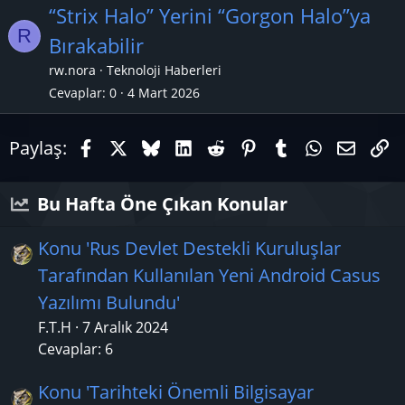
n
“Strix Halo” Yerini “Gorgon Halo”ya
R
e
Bırakabilir
ç
rw.nora
Teknoloji Haberleri
ı
l
Cevaplar
0
4 Mart 2026
k
Facebook
X (Twitter)
Bluesky
LinkedIn
Reddit
Pinterest
Tumblr
WhatsAp
E-pos
Li
a
Paylaş:
n
Bu Hafta Öne Çıkan Konular
Konu 'Rus Devlet Destekli Kuruluşlar
Tarafından Kullanılan Yeni Android Casus
Yazılımı Bulundu'
F.T.H
7 Aralık 2024
Cevaplar: 6
Konu 'Tarihteki Önemli Bilgisayar