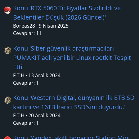
Konu 'RTX 5060 Ti: Fiyatlar Sızdırıldı ve
Beklentiler Düşük (2026 Güncel)'
Boreas28
9 Nisan 2025
Cevaplar: 11
Konu 'Siber güvenlik araştırmacıları
PUMAKIT adlı yeni bir Linux rootkit Tespit
Etti'
F.T.H
13 Aralık 2024
Cevaplar: 1
Konu 'Western Digital, dünyanın ilk 8TB SD
kartını ve 16TB harici SSD'sini duyurdu.'
F.T.H
20 Aralık 2024
Cevaplar: 1
Konu 'Yandex, akıllı hoparlör Station Mini