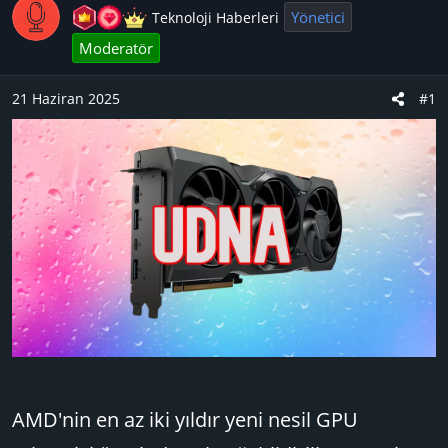
y
a
Yönetici
Teknoloji Haberleri
u
n
Moderatör
B
g
a
ı
21 Haziran 2025
#1
ş
ç
l
t
a
a
t
r
a
i
n
h
i
AMD'nin en az iki yıldır yeni nesil GPU