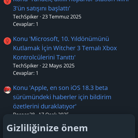
3'ün satışını başlattı'
TechSpiker
23 Temmuz 2025
Cevaplar: 1
Konu 'Microsoft, 10. Yıldönümünü
Kutlamak İçin Witcher 3 Temalı Xbox
Kontrolcülerini Tanıttı'
TechSpiker
22 Mayıs 2025
Cevaplar: 1
Konu 'Apple, en son iOS 18.3 beta
sürümündeki haberler için bildirim
özetlerini duraklatıyor'
Boreas28
17 Ocak 2025
Cevaplar: 3
Gizliliğinize önem
Konu 'Tokyo'da düzenlenen Street Fighter