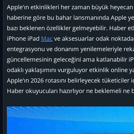
ş
ç
Apple'ın etkinlikleri her zaman büyük heyecan y
l
t
haberine göre bu bahar lansmanında Apple yen
a
a
t
r
bazı beklenen özellikler gelmeyebilir. Haber etki
a
i
iPhone iPad
Mac
ve aksesuarlar odak noktada. B
n
h
i
entegrasyonu ve donanım yenilemeleriyle reka
güncellemesinin geleceğini ama katlanabilir iP
odaklı yaklaşımını vurguluyor etkinlik online 
Apple'ın 2026 rotasını belirleyecek tüketiciler iç
Haber okuyucuları hazırlıyor ne beklemeli ne