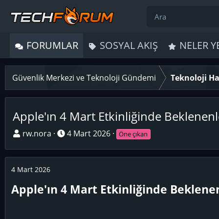
FORUMLAR
SOSYAL AKIŞ
NELER Y
Güvenlik Merkezi ve Teknoloji Gündemi
Teknoloji Ha
Apple'ın 4 Mart Etkinliğinde Beklenenl
K
B
rw.nora
4 Mart 2026
Öne çıkan
o
a
n
ş
u
l
4 Mart 2026
y
a
Apple'ın 4 Mart Etkinliğinde Beklenen
u
n
B
g
a
ı