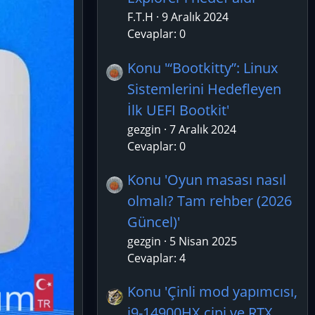
F.T.H
9 Aralık 2024
Cevaplar: 0
Konu '“Bootkitty”: Linux
Sistemlerini Hedefleyen
İlk UEFI Bootkit'
gezgin
7 Aralık 2024
Cevaplar: 0
Konu 'Oyun masası nasıl
olmalı? Tam rehber (2026
Güncel)'
gezgin
5 Nisan 2025
Cevaplar: 4
Konu 'Çinli mod yapımcısı,
i9-14900HX çipi ve RTX