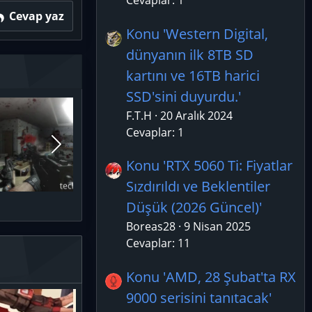
Cevaplar: 1
Cevap yaz
Konu 'Western Digital,
dünyanın ilk 8TB SD
kartını ve 16TB harici
SSD'sini duyurdu.'
F.T.H
20 Aralık 2024
Cevaplar: 1
Konu 'RTX 5060 Ti: Fiyatlar
Sızdırıldı ve Beklentiler
Düşük (2026 Güncel)'
Boreas28
9 Nisan 2025
Cevaplar: 11
Konu 'AMD, 28 Şubat'ta RX
9000 serisini tanıtacak'