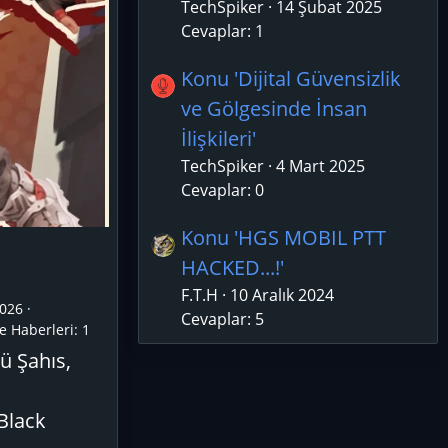
TechSpiker
14 Şubat 2025
Cevaplar: 1
Konu 'Dijital Güvensizlik
ve Gölgesinde İnsan
İlişkileri'
TechSpiker
4 Mart 2025
Cevaplar: 0
Konu 'HGS MOBIL PTT
HACKED...!'
F.T.H
10 Aralık 2024
026
Cevaplar: 5
e Haberleri:
1
ü Şahıs,
 Black