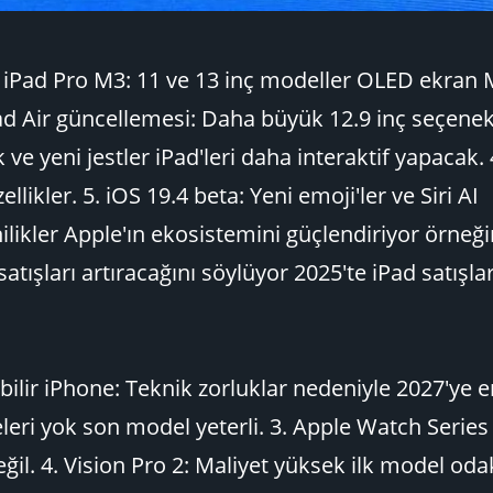
. iPad Pro M3: 11 ve 13 inç modeller OLED ekran 
iPad Air güncellemesi: Daha büyük 12.9 inç seçene
 ve yeni jestler iPad'leri daha interaktif yapacak
likler. 5. iOS 19.4 beta: Yeni emoji'ler ve Siri AI
nilikler Apple'ın ekosistemini güçlendiriyor örneğ
satışları artıracağını söylüyor 2025'te iPad satışla
lir iPhone: Teknik zorluklar nedeniyle 2027'ye e
leri yok son model yeterli. 3. Apple Watch Series
değil. 4. Vision Pro 2: Maliyet yüksek ilk model oda