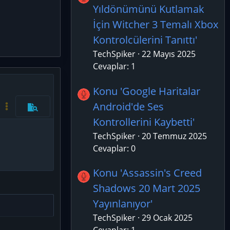
Yıldönümünü Kutlamak
İçin Witcher 3 Temalı Xbox
Kontrolcülerini Tanıttı'
TechSpiker
22 Mayıs 2025
Cevaplar: 1
Konu 'Google Haritalar
azla seçenek…
Android'de Ses
Kod aç/kapat
Daha fazla seçenek…
Önizleme
Kontrollerini Kaybetti'
TechSpiker
20 Temmuz 2025
Cevaplar: 0
Konu 'Assassin's Creed
Shadows 20 Mart 2025
Yayınlanıyor'
TechSpiker
29 Ocak 2025