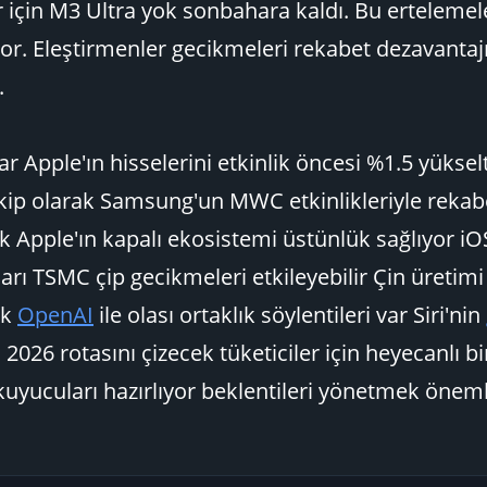
 için M3 Ultra yok sonbahara kaldı. Bu ertelemel
iyor. Eleştirmenler gecikmeleri rekabet dezavantaj
.
ar Apple'ın hisselerini etkinlik öncesi %1.5 yükselt
 Rakip olarak Samsung'un MWC etkinlikleriyle rekab
k Apple'ın kapalı ekosistemi üstünlük sağlıyor i
arı TSMC çip gecikmeleri etkileyebilir Çin üretimi 
ak
OpenAI
ile olası ortaklık söylentileri var Siri'nin
026 rotasını çizecek tüketiciler için heyecanlı bi
r okuyucuları hazırlıyor beklentileri yönetmek öneml