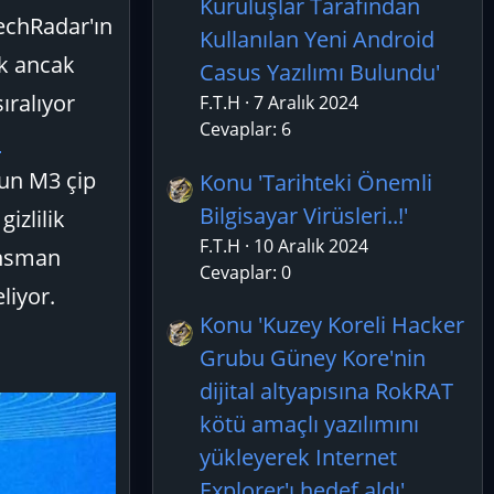
Kuruluşlar Tarafından
TechRadar'ın
Kullanılan Yeni Android
ak ancak
Casus Yazılımı Bulundu'
ıralıyor
F.T.H
7 Aralık 2024
Cevaplar: 6
i
nun M3 çip
Konu 'Tarihteki Önemli
Bilgisayar Virüsleri..!'
izlilik
F.T.H
10 Aralık 2024
lansman
Cevaplar: 0
liyor.
Konu 'Kuzey Koreli Hacker
Grubu Güney Kore'nin
dijital altyapısına RokRAT
kötü amaçlı yazılımını
yükleyerek Internet
Explorer'ı hedef aldı'