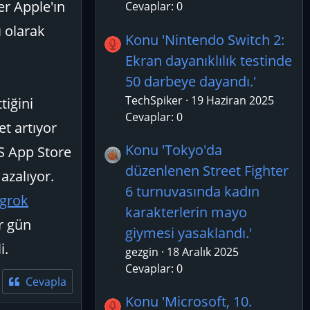
er Apple'ın
Cevaplar: 0
ı olarak
Konu 'Nintendo Switch 2:
Ekran dayanıklılık testinde
50 darbeye dayandı.'
TechSpiker
19 Haziran 2025
tiğini
Cevaplar: 0
et artıyor
Konu 'Tokyo'da
OS App Store
düzenlenen Street Fighter
azalıyor.
6 turnuvasında kadın
grok
karakterlerin mayo
r gün
giymesi yasaklandı.'
i.
gezgin
18 Aralık 2025
Cevaplar: 0
Cevapla
Konu 'Microsoft, 10.