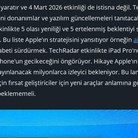
aratır ve 4 Mart 2026 etkinliği de istisna değil. 
i donanımlar ve yazılım güncellemeleri tanıtac
nlikte 5 olası yeniliği ve 5 ertelenmiş beklentiyi s
u liste Apple'ın stratejisini yansıtıyor örneğin
a
beti sürdürmek. TechRadar etkinlikte iPad Pro'
hone'un gecikeceğini öngörüyor. Hikaye Apple'ın g
yayınlanacak milyonlarca izleyici bekleniyor. Bu 
in fırsat geliştiriciler için yeni araçlar anlamına ge
 beklememeli.