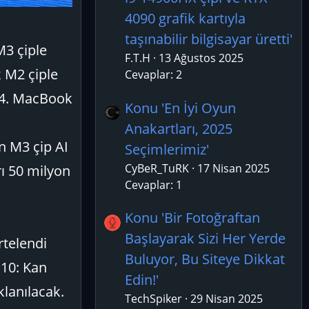
4090 grafik kartıyla
taşınabilir bilgisayar üretti'
M3 çiple
F.T.H
13 Ağustos 2025
k M2 çiple
Cevaplar: 2
. 4. MacBook
Konu 'En İyi Oyun
Anakartları, 2025
in M3 çip AI
Seçimlerimiz'
CyBeR_TuRK
17 Nisan 2025
rı 50 milyon
Cevaplar: 1
Konu 'Bir Fotoğraftan
Başlayarak Sizi Her Yerde
rtelendi
Buluyor, Bu Siteye Dikkat
 10: Kan
Edin!'
klanılacak.
TechSpiker
29 Nisan 2025