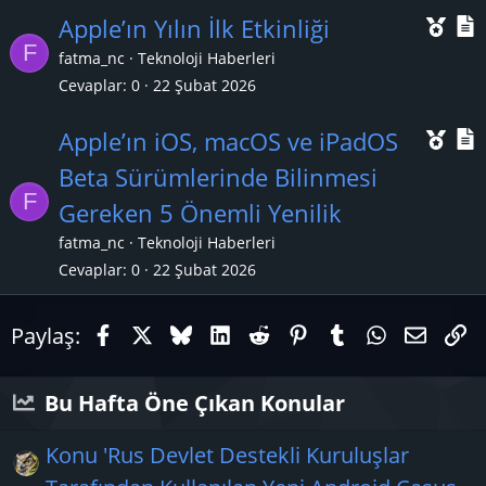
k
Ö
Apple’ın Yılın İlk Etkinliği
a
F
n
fatma_nc
Teknoloji Haberleri
n
Cevaplar
0
22 Şubat 2026
e
ç
Ö
Apple’ın iOS, macOS ve iPadOS
ı
l
n
Beta Sürümlerinde Bilinmesi
k
F
e
Gereken 5 Önemli Yenilik
a
ç
fatma_nc
Teknoloji Haberleri
n
ı
l
Cevaplar
0
22 Şubat 2026
k
Facebook
X (Twitter)
Bluesky
LinkedIn
Reddit
Pinterest
Tumblr
WhatsAp
E-pos
Li
a
Paylaş:
n
Bu Hafta Öne Çıkan Konular
Konu 'Rus Devlet Destekli Kuruluşlar