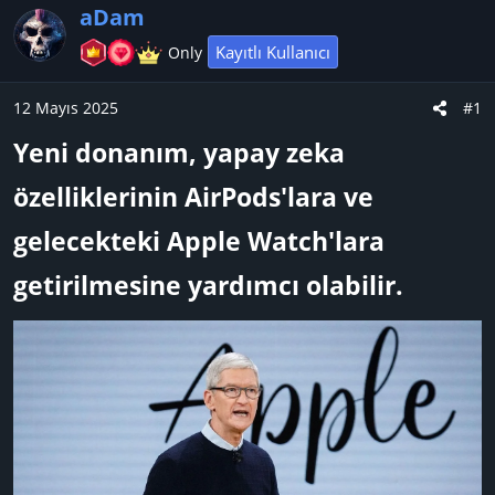
y
a
e
aDam
u
n
t
Kayıtlı Kullanıcı
Only
B
g
l
a
ı
e
12 Mayıs 2025
#1
ş
ç
r
l
t
Yeni donanım, yapay zeka
a
a
özelliklerinin AirPods'lara ve
t
r
a
i
gelecekteki Apple Watch'lara
n
h
i
getirilmesine yardımcı olabilir.​