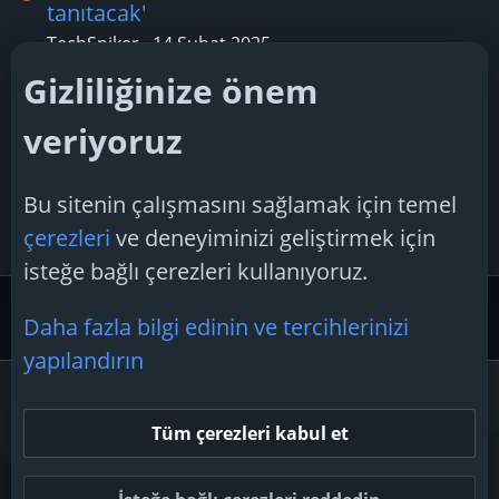
tanıtacak'
TechSpiker
14 Şubat 2025
Cevaplar: 1
Gizliliğinize önem
Konu 'Apple, en son iOS 18.3 beta
veriyoruz
sürümündeki haberler için bildirim
özetlerini duraklatıyor'
Bu sitenin çalışmasını sağlamak için temel
Boreas28
17 Ocak 2025
çerezleri
ve deneyiminizi geliştirmek için
Cevaplar: 3
isteğe bağlı çerezleri kullanıyoruz.
Güvenlik Merkezi ve Teknoloji Gündemi
Teknoloji Hab
Daha fazla bilgi edinin ve tercihlerinizi
yapılandırın
Çerezler
Tüm çerezleri kabul et
Bize ulaşın
Şartlar ve kurallar
Gizlilik politikası
Yardım
Ana sayfa
R
S