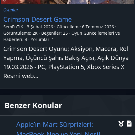
Oyunlar
Crimson Desert Game
SemPaTiK
3 Şubat 2026
Güncelleme
6 Temmuz 2026
Görüntüleme: 2K
Beğeniler: 25
Oyun Güncellemeleri ve
Haberleri:
4
Yorumlar:
1
Crimson Desert Oyunu; Aksiyon, Macera, Rol
Yapma, Üçüncü Şahıs Bakış Açısı, Açık Dünya
19.03.2026 - PC, PlayStation 5, Xbox Series X
Resmi web...
Benzer Konular
Ö
Apple’ın Mart Sürprizleri:
n
MacBook Neo ve Yeni Nesil