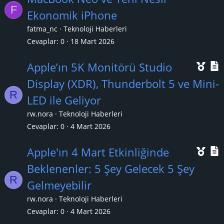
F
e
Ekonomik iPhone
ç
fatma_nc
Teknoloji Haberleri
ı
l
Cevaplar
0
18 Mart 2026
k
Ö
Apple’ın 5K Monitörü Studio
a
n
Display (XDR), Thunderbolt 5 ve Mini-
n
R
e
LED ile Geliyor
ç
rw.nora
Teknoloji Haberleri
ı
l
Cevaplar
0
4 Mart 2026
k
Ö
Apple'ın 4 Mart Etkinliğinde
a
n
Beklenenler: 5 Şey Gelecek 5 Şey
n
R
e
Gelmeyebilir
ç
rw.nora
Teknoloji Haberleri
ı
l
Cevaplar
0
4 Mart 2026