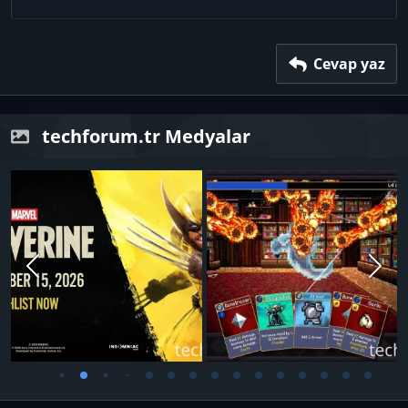
22
Times New Roman
26
Trebuchet MS
Verdana
Cevap yaz
techforum.tr Medyalar