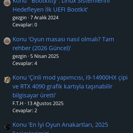
Konu '“Bootkitty”: Linux Sistemlerini
Hedefleyen İlk UEFI Bootkit'
gezgin
7 Aralık 2024
Cevaplar: 0
Konu 'Oyun masası nasıl olmalı? Tam
rehber (2026 Güncel)'
gezgin
5 Nisan 2025
Cevaplar: 4
Konu 'Çinli mod yapımcısı, i9-14900HX çipi
ve RTX 4090 grafik kartıyla taşınabilir
bilgisayar üretti'
F.T.H
13 Ağustos 2025
Cevaplar: 2
Konu 'En İyi Oyun Anakartları, 2025