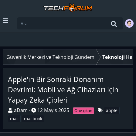
Güvenlik Merkezi ve Teknoloji Gündemi
Teknoloji Hab
Apple'ın Bir Sonraki Donanım
Devrimi: Mobil ve Ağ Cihazları için
Yapay Zeka Çipleri
K
B
E
aDam
12 Mayıs 2025
apple
Öne çıkan
o
a
t
mac
macbook
n
ş
i
u
l
k