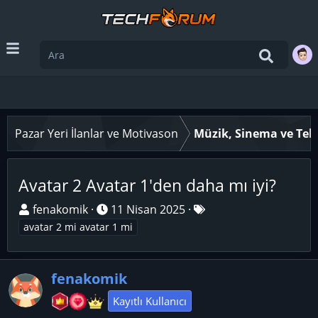
Pazar Yeri İlanlar ve Motivason
Müzik, Sinema ve Tele
Avatar 2 Avatar 1'den daha mı iyi?
K
B
E
fenakomik
11 Nisan 2025
o
a
t
avatar 2 mi avatar 1 mi
n
ş
i
u
l
k
y
fenakomik
a
e
u
n
t
Kayıtlı Kullanıcı
B
g
l