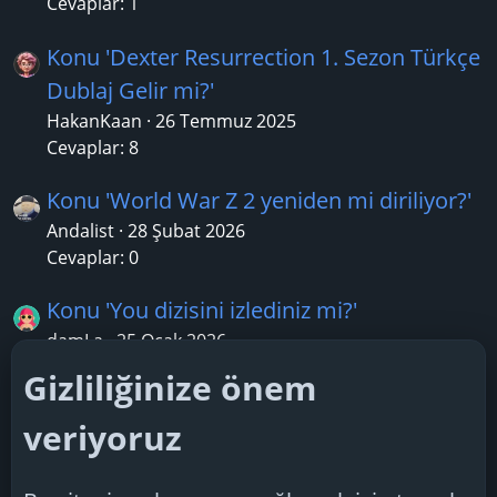
Cevaplar: 1
Konu 'Dexter Resurrection 1. Sezon Türkçe
Dublaj Gelir mi?'
HakanKaan
26 Temmuz 2025
Cevaplar: 8
Konu 'World War Z 2 yeniden mi diriliyor?'
Andalist
28 Şubat 2026
Cevaplar: 0
Konu 'You dizisini izlediniz mi?'
damLa
25 Ocak 2026
Cevaplar: 1
Gizliliğinize önem
Konu 'Netflix'in korku filmi serisi "Fear
veriyoruz
Street"in yeni bölümünün adı "The Rich
Girl" olacak.'