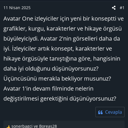
a
ı
e
11 Nisan 2025
#1
ş
ç
r
Avatar One izleyiciler için yeni bir konseptti ve
l
t
a
a
grafikler, kurgu, karakterler ve hikaye örgüsü
t
r
büyüleyiciydi. Avatar 2'nin görselleri daha da
a
i
n
h
iyi. İzleyiciler artık konsept, karakterler ve
i
hikaye örgüsüyle tanıştığına göre, hangisinin
daha iyi olduğunu düşünüyorsunuz?
Üçüncüsünü merakla bekliyor musunuz?
Avatar 1'in devam filminde nelerin
değiştirilmesi gerektiğini düşünüyorsunuz?
Cevapla
sonerbagci
ve
Boreas28