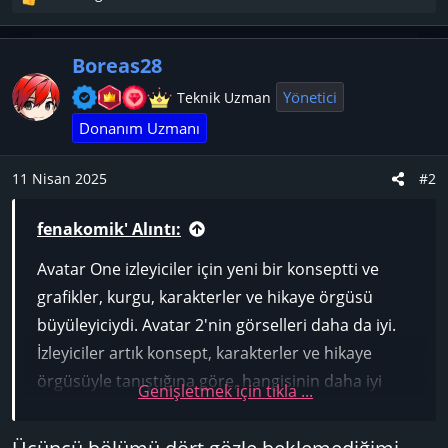
T
e
p
Boreas28
k
i
Yönetici
Teknik Uzman
l
Donanım Uzmanı
e
r
:
11 Nisan 2025
#2
fenakomik' Alıntı:
Avatar One izleyiciler için yeni bir konseptti ve
grafikler, kurgu, karakterler ve hikaye örgüsü
büyüleyiciydi. Avatar 2'nin görselleri daha da iyi.
İzleyiciler artık konsept, karakterler ve hikaye
örgüsüyle tanıştığına göre, hangisinin daha iyi
Genişletmek için tıkla ...
olduğunu düşünüyorsunuz? Üçüncüsünü merakla
bekliyor musunuz? Avatar 1'in devam filminde