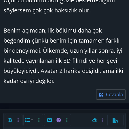
Üçüncü bölümü dört gözle beklemediğimi
nelerin değiştirilmesi gerektiğini
söylersem çok çok haksızlık olur.
düşünüyorsunuz?
Benim açımdan, ilk bölümü daha çok
beğendim çünkü benim için tamamen farklı
bir deneyimdi. Ülkemde, uzun yıllar sonra, iyi
kalitede yayınlanan ilk 3D filmdi ve her şeyi
büyüleyiciydi. Avatar 2 harika değildi, ama ilki
kadar da iyi değildi.
Cevapla
Kalın
Daha fazla seçenek…
List
Daha fazla seçenek…
Resim ekle
İfadeler
Daha fazla seçenek…
Biçimlendirmeyi ka
Daha fazla seç
Önizlem
Sıralı liste