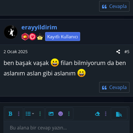
Cevapla
erayyildirim
Kayıtlı Kullanıcı
2 Ocak 2025
#5
ben başak vaşak
filan bilmiyorum da ben
aslanım aslan gibi aslanım
Cevapla
Kalın
Daha fazla seçenek…
List
Daha fazla seçenek…
Resim ekle
İfadeler
Daha fazla seçenek…
Biçimlendirmeyi ka
Daha fazla seç
Önizlem
Sıralı liste
Sola hizala
9
Normal
Taslağı kaydet
Arial
Bu alana bir cevap yazın...
Yatık
Hizalama yötemleri
Bağlantı ekle
Geri al
Yazı boyutu
GIF ekle
ileri al
Paragraf biçimi
Medya
BB Kod aç/kapat
Metin rengi
Alıntı
Taslaklar
Yazı tipi
Tablo ekle
Üzeri çizik
Yatay çizgi ekle
Altını çiz
Spoyler
Satır içi kod
Kod
Satır içi spoiler
Sırasız liste