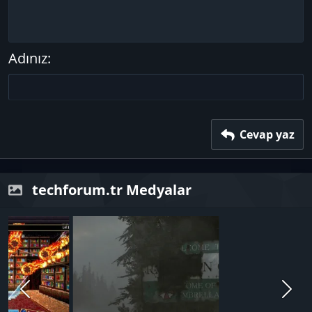
10
Taslağı sil
Ortaya hizala
Başlık 1
Book Antiqua
Girinti
12
Courier New
Sağa hizala
Başlık 2
Çıkıntı
15
Georgia
Metni yana yasla
Adınız
Başlık 3
18
Tahoma
22
Times New Roman
26
Trebuchet MS
Verdana
Cevap yaz
techforum.tr Medyalar