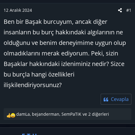
u
n
B
g
12 Aralık 2024
#1
a
ı
Ben bir Başak burcuyum, ancak diğer
ş
ç
l
t
insanların bu burç hakkındaki algılarının ne
a
a
olduğunu ve benim deneyimime uygun olup
t
r
a
i
olmadıklarını merak ediyorum. Peki, sizin
n
h
Başaklar hakkındaki izleniminiz nedir? Sizce
i
bu burçla hangi özellikleri
ilişkilendiriyorsunuz?
Cevapla
damLa
,
bejanderman
,
SemPaTiK
ve 2 diğerleri
T
e
p