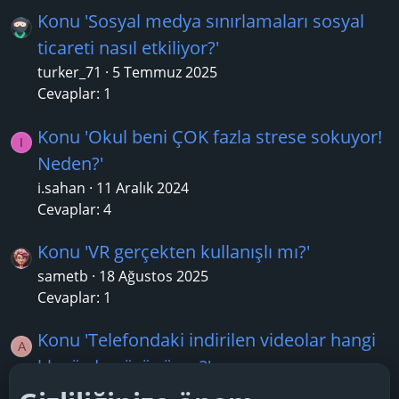
Konu 'Sosyal medya sınırlamaları sosyal
ticareti nasıl etkiliyor?'
turker_71
5 Temmuz 2025
Cevaplar: 1
Konu 'Okul beni ÇOK fazla strese sokuyor!
I
Neden?'
i.sahan
11 Aralık 2024
Cevaplar: 4
Konu 'VR gerçekten kullanışlı mı?'
sametb
18 Ağustos 2025
Cevaplar: 1
Konu 'Telefondaki indirilen videolar hangi
A
klasörde görünüyor?'
alemci
17 Haziran 2025