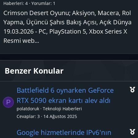
Haberleri:
4
Yorumlar:
1
Crimson Desert Oyunu; Aksiyon, Macera, Rol
Yapma, Üçüncü Şahıs Bakış Açısı, Açık Dünya
19.03.2026 - PC, PlayStation 5, Xbox Series X
Resmi web...
Benzer Konular
Battlefield 6 oynarken GeForce
RTX 5090 ekran kartı alev aldı
P
polatdoruk
Teknoloji Haberleri
ç
Cevaplar
3
14 Ağustos 2025
ı
Google hizmetlerinde IPv6'nın