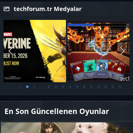
techforum.tr Medyalar
En Son Güncellenen Oyunlar