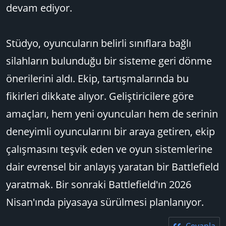
devam ediyor.
Stüdyo, oyuncuların belirli sınıflara bağlı
silahların bulunduğu bir sisteme geri dönme
önerilerini aldı. Ekip, tartışmalarında bu
fikirleri dikkate alıyor. Geliştiricilere göre
amaçları, hem yeni oyuncuları hem de serinin
deneyimli oyuncularını bir araya getiren, ekip
çalışmasını teşvik eden ve oyun sistemlerine
dair evrensel bir anlayış yaratan bir Battlefield
yaratmak. Bir sonraki Battlefield'ın 2026
Nisan'ında piyasaya sürülmesi planlanıyor.