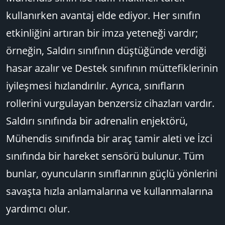
kullanırken avantaj elde ediyor. Her sınıfın
etkinliğini artıran bir imza yeteneği vardır;
örneğin, Saldırı sınıfının düştüğünde verdiği
hasar azalır ve Destek sınıfının müttefiklerinin
iyileşmesi hızlandırılır. Ayrıca, sınıfların
rollerini vurgulayan benzersiz cihazları vardır.
Saldırı sınıfında bir adrenalin enjektörü,
Mühendis sınıfında bir araç tamir aleti ve İzci
sınıfında bir hareket sensörü bulunur. Tüm
bunlar, oyuncuların sınıflarının güçlü yönlerini
savaşta hızla anlamalarına ve kullanmalarına
yardımcı olur.