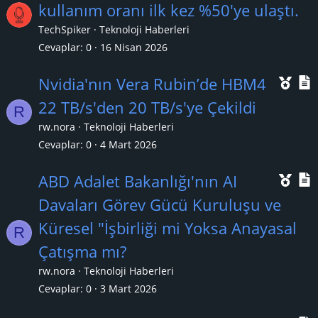
kullanım oranı ilk kez %50'ye ulaştı.
TechSpiker
Teknoloji Haberleri
ç
Cevaplar
0
16 Nisan 2026
ı
Ö
Nvidia'nın Vera Rubin’de HBM4
n
22 TB/s'den 20 TB/s'ye Çekildi
R
e
rw.nora
Teknoloji Haberleri
ç
Cevaplar
0
4 Mart 2026
ı
l
Ö
ABD Adalet Bakanlığı'nın AI
k
n
Davaları Görev Gücü Kuruluşu ve
a
e
Küresel "İşbirliği mi Yoksa Anayasal
n
R
ç
Çatışma mı?
ı
l
rw.nora
Teknoloji Haberleri
k
Cevaplar
0
3 Mart 2026
a