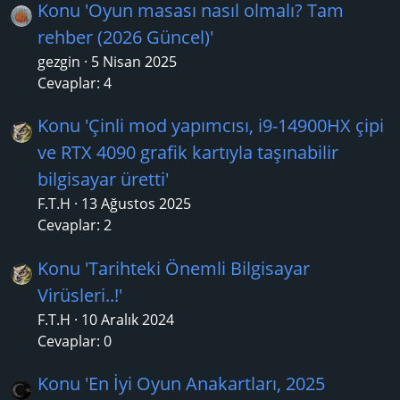
Konu 'Oyun masası nasıl olmalı? Tam
rehber (2026 Güncel)'
gezgin
5 Nisan 2025
Cevaplar: 4
Konu 'Çinli mod yapımcısı, i9-14900HX çipi
ve RTX 4090 grafik kartıyla taşınabilir
bilgisayar üretti'
F.T.H
13 Ağustos 2025
Cevaplar: 2
Konu 'Tarihteki Önemli Bilgisayar
Virüsleri..!'
F.T.H
10 Aralık 2024
Cevaplar: 0
Konu 'En İyi Oyun Anakartları, 2025