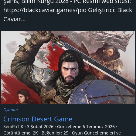
Şahıs, Bilim Kurgu 2028 - PC Resmi web sitesi:
https://blackcaviar.games/pio Geliştirici: Black
Caviar...
Oyunlar
Crimson Desert Game
SemPaTiK
3 Şubat 2026
Güncelleme
6 Temmuz 2026
Görüntüleme: 2K
Beğeniler: 25
Oyun Güncellemeleri ve