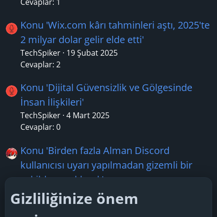
Cevaplar: 1
Konu 'Wix.com kârı tahminleri aştı, 2025'te
2 milyar dolar gelir elde etti'
TechSpiker
19 Şubat 2025
Cevaplar: 2
Konu 'Dijital Güvensizlik ve Gölgesinde
İnsan İlişkileri'
TechSpiker
4 Mart 2025
Cevaplar: 0
Konu 'Birden fazla Alman Discord
kullanıcısı uyarı yapılmadan gizemli bir
şekilde yasaklandı'
Boreas28
21 Aralık 2024
Gizliliğinize önem
Cevaplar: 0