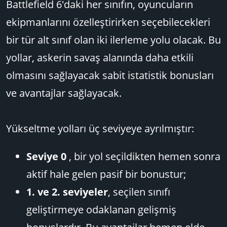
Battlefield 6'daki her sınıfın, oyuncuların
ekipmanlarını özelleştirirken seçebilecekleri
bir tür alt sınıf olan iki ilerleme yolu olacak. Bu
yollar, askerin savaş alanında daha etkili
olmasını sağlayacak sabit istatistik bonusları
ve avantajlar sağlayacak.
Yükseltme yolları üç seviyeye ayrılmıştır:
Seviye 0
, bir yol seçildikten hemen sonra
aktif hale gelen pasif bir bonustur;
1. ve 2. seviyeler
, seçilen sınıfı
geliştirmeye odaklanan gelişmiş