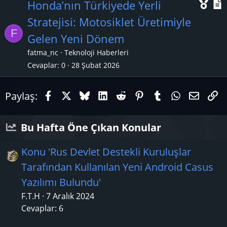
Ö
Honda’nın Türkiyede Yerli
n
n
Stratejisi: Motosiklet Üretimiyle
F
e
Gelen Yeni Dönem
ç
fatma_nc
Teknoloji Haberleri
ı
l
Cevaplar
0
28 Şubat 2026
k
Facebook
X (Twitter)
Bluesky
LinkedIn
Reddit
Pinterest
Tumblr
WhatsAp
E-pos
Li
a
Paylaş:
n
Bu Hafta Öne Çıkan Konular
Konu 'Rus Devlet Destekli Kuruluşlar
Tarafından Kullanılan Yeni Android Casus
Yazılımı Bulundu'
F.T.H
7 Aralık 2024
Cevaplar: 6