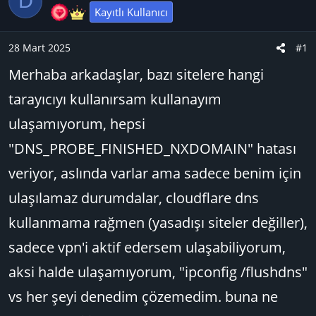
D
y
a
Kayıtlı Kullanıcı
u
n
B
g
28 Mart 2025
#1
a
ı
Merhaba arkadaşlar, bazı sitelere hangi
ş
ç
l
t
tarayıcıyı kullanırsam kullanayım
a
a
ulaşamıyorum, hepsi
t
r
a
i
"DNS_PROBE_FINISHED_NXDOMAIN" hatası
n
h
veriyor, aslında varlar ama sadece benim için
i
ulaşılamaz durumdalar, cloudflare dns
kullanmama rağmen (yasadışı siteler değiller),
sadece vpn'i aktif edersem ulaşabiliyorum,
aksi halde ulaşamıyorum, "ipconfig /flushdns"
vs her şeyi denedim çözemedim. buna ne