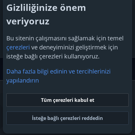
Konu 'Gmail e-posta hesabım çalışmıyor?'
Gizliliğinize önem
H
hakanyarali
16 Haziran 2025
veriyoruz
Cevaplar: 2
Konu 'Web Sayfaları Reklam Engelleyici?'
Bu sitenin çalışmasını sağlamak için temel
texez10
12 Haziran 2025
çerezleri
ve deneyiminizi geliştirmek için
Cevaplar: 9
isteğe bağlı çerezleri kullanıyoruz.
Microsoft Desteği
İnternet Tarayıcıları ve E-posta
Daha fazla bilgi edinin ve tercihlerinizi
yapılandırın
Çerezler
Tüm çerezleri kabul et
Bize ulaşın
Şartlar ve kurallar
Gizlilik politikası
Yardım
Ana sayfa
R
S
İsteğe bağlı çerezleri reddedin
S
Topluluk platform by TechForumTR
Teknoloji Forum
by techforum.tr