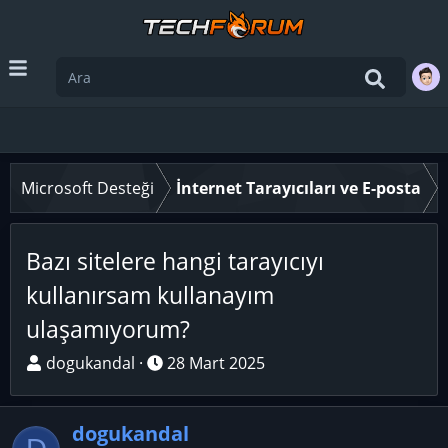
Microsoft Desteği
İnternet Tarayıcıları ve E-posta
Bazı sitelere hangi tarayıcıyı
kullanırsam kullanayım
ulaşamıyorum?
K
B
dogukandal
28 Mart 2025
o
a
n
ş
dogukandal
u
l