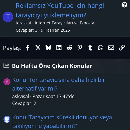
Reklamsız YouTube için hangi
tarayıcıyı yüklemeliyim?
T
r
teraskat
İnternet Tarayıcıları ve E-posta
Cevaplar
3
9 Haziran 2025
Facebook
X (Twitter)
Bluesky
LinkedIn
Reddit
Pinterest
Tumblr
WhatsAp
E-pos
Li
Paylaş:
Bu Hafta Öne Çıkan Konular
Konu 'Tor tarayıcısına daha hızlı bir
A
alternatif var mı?'
askvisal
Pazar saat 17:47'de
Cevaplar: 2
Konu 'Tarayıcım sürekli donuyor veya
takılıyor ne yapabilirim?'