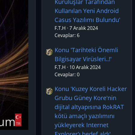
Kuruluşlar Tarafından
Kullanılan Yeni Android
Casus Yazılımı Bulundu'
F.T.H
7 Aralık 2024
Cevaplar: 6
Konu 'Tarihteki Önemli
Bilgisayar Virüsleri..!'
F.T.H
10 Aralık 2024
Cevaplar: 0
Konu 'Kuzey Koreli Hacker
Grubu Güney Kore'nin
dijital altyapısına RokRAT
kötü amaçlı yazılımını
yükleyerek Internet
Explorer'ı hedef aldı'