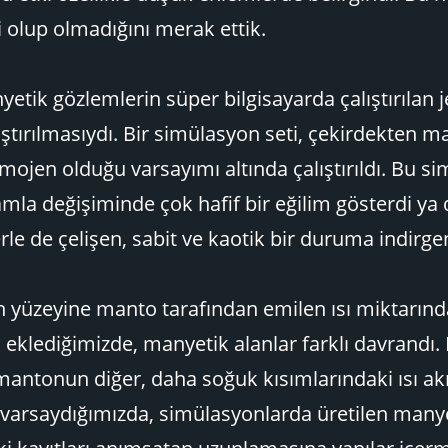
 olup olmadığını merak ettik.
nyetik gözlemlerin süper bilgisayarda çalıştırıla
ştırılmasıydı. Bir simülasyon seti, çekirdekten m
mojen olduğu varsayımı altında çalıştırıldı. Bu s
mla değişiminde çok hafif bir eğilim gösterdi ya 
erle de çelişen, sabit ve kaotik bir duruma indirge
n yüzeyine manto tarafından emilen ısı miktarın
pı eklediğimizde, manyetik alanlar farklı davrandı. 
ın mantonun diğer, daha soğuk kısımlarındaki ısı akı
 varsaydığımızda, simülasyonlarda üretilen many