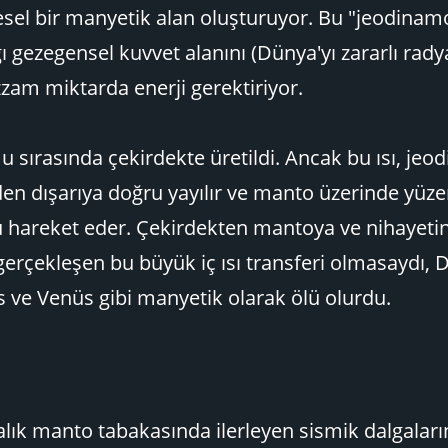
sel bir manyetik alan oluşturuyor. Bu "jeodinam
ığı gezegensel kuvvet alanını (Dünya'yı zararlı ra
m miktarda enerji gerektiriyor.
u sırasında çekirdekte üretildi. Ancak bu ısı, je
den dışarıya doğru yayılır ve manto üzerinde yüz
u hareket eder. Çekirdekten mantoya ve nihayeti
erçekleşen bu büyük iç ısı transferi olmasaydı, 
 ve Venüs gibi manyetik olarak ölü olurdu.
alık manto tabakasında ilerleyen sismik dalgaları