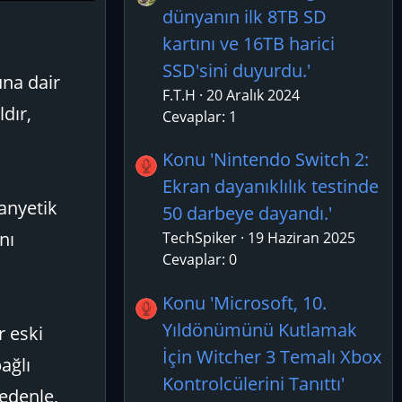
dünyanın ilk 8TB SD
kartını ve 16TB harici
SSD'sini duyurdu.'
na dair
F.T.H
20 Aralık 2024
dır,
Cevaplar: 1
Konu 'Nintendo Switch 2:
Ekran dayanıklılık testinde
anyetik
50 darbeye dayandı.'
nı
TechSpiker
19 Haziran 2025
Cevaplar: 0
Konu 'Microsoft, 10.
Yıldönümünü Kutlamak
r eski
İçin Witcher 3 Temalı Xbox
ağlı
Kontrolcülerini Tanıttı'
nedenle,