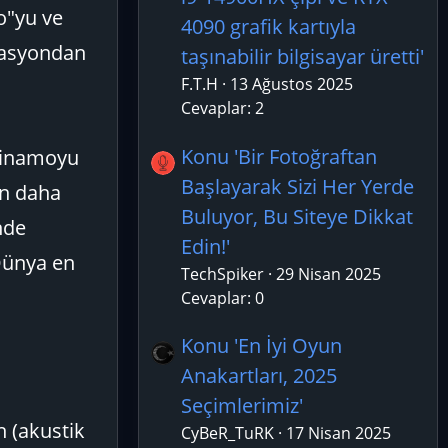
o"yu ve
4090 grafik kartıyla
dyasyondan
taşınabilir bilgisayar üretti'
F.T.H
13 Ağustos 2025
Cevaplar: 2
Konu 'Bir Fotoğraftan
odinamoyu
Başlayarak Sizi Her Yerde
en daha
Buluyor, Bu Siteye Dikkat
nde
Edin!'
Dünya en
TechSpiker
29 Nisan 2025
Cevaplar: 0
Konu 'En İyi Oyun
Anakartları, 2025
Seçimlerimiz'
n (akustik
CyBeR_TuRK
17 Nisan 2025