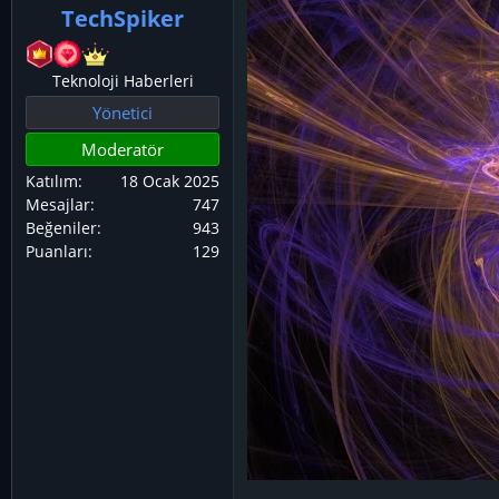
TechSpiker
ş
ç
l
t
a
a
Teknoloji Haberleri
t
r
Yönetici
a
i
Moderatör
n
h
i
Katılım
18 Ocak 2025
Mesajlar
747
Beğeniler
943
Puanları
129