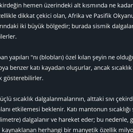
çekirdeğin hemen üzerindeki alt kısmında ne kadar 
zellikle dikkat çekici olan, Afrika ve Pasifik Okya
rındaki iki büyük bölgedir; burada sismik dalgala
lerler.
n yapıları "nı (blobları) özel kılan şeyin ne olduğ
oya benzer katı kayadan oluşurlar, ancak sıcaklık
k gösterebilirler.
lü sıcaklık dalgalanmalarının, alttaki sıvı çekird
anı etkilemesi beklenir. Katı mantonun sıcaklığı
limetre) dalgalanır ve hareket eder; bu nedenle, 
n kaynaklanan herhangi bir manyetik özellik milyo