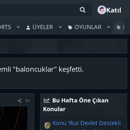
Katıl
ORTS
ÜYELER
OYUNLAR
B
li "baloncuklar" keşfetti.
Bu Hafta Öne Çıkan
#1
Konular
Konu 'Rus Devlet Destekli