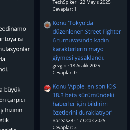
TechSpiker
22 Mayıs 2025
Cevaplar: 1
Konu 'Tokyo'da
n jeodinamo
düzenlenen Street Fighter
antoya ısı
6 turnuvasında kadın
imülasyonlar
karakterlerin mayo
giymesi yasaklandı.'
da
gezgin
18 Aralık 2025
ndi.
Cevaplar: 0
Konu 'Apple, en son iOS
da büyük
18.3 beta sürümündeki
En çarpıcı
haberler için bildirim
ş hızının
özetlerini duraklatıyor'
etik
Boreas28
17 Ocak 2025
Cevaplar: 3