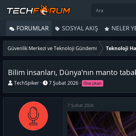
FORUMLAR
SOSYAL AKIŞ
NELER Y
Güvenlik Merkezi ve Teknoloji Gündemi
Teknoloji Ha
Bilim insanları, Dünya'nın manto taba
K
B
TechSpiker
7 Şubat 2026
Öne çıkan
o
a
n
ş
u
l
7 Şubat 2026
y
a
u
n
B
g
a
ı