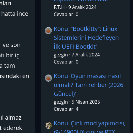
aları
F.T.H
9 Aralık 2024
 hatta ince
Cevaplar: 0
Konu '“Bootkitty”: Linux
Sistemlerini Hedefleyen
r ve son
İlk UEFI Bootkit'
ı bir iç
gezgin
7 Aralık 2024
Cevaplar: 0
da tam
ısındaki en
Konu 'Oyun masası nasıl
olmalı? Tam rehber (2026
Güncel)'
gezgin
5 Nisan 2025
Cevaplar: 4
ıl almaz
Konu 'Çinli mod yapımcısı,
et ederek
i9-14900HX çipi ve RTX