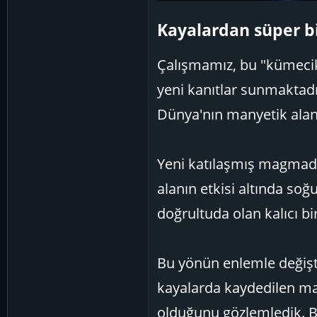
Kayalardan süper bi
Çalışmamız, bu "kümecik
yeni kanıtlar sunmaktadı
Dünya'nın manyetik alanı
Yeni katılaşmış magmad
alanın etkisi altında soğ
doğrultuda olan kalıcı b
Bu yönün enlemle değiştiğ
kayalarda kaydedilen ma
olduğunu gözlemledik. Bu