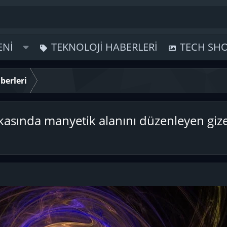
ENI
TEKNOLOJI HABERLERI
TECH SH
berleri
kasında manyetik alanını düzenleyen gizem