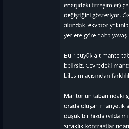
enerjideki titreşimler) 
değiştiğini gösteriyor. Ö
altındaki ekvator yakınla
yerlere göre daha yavaş i
Bu " büyük alt manto taba
belirsiz. Çevredeki mant
bileşim açısından farklılı
Mantonun tabanındaki güç
orada oluşan manyetik al
düşük bir hızda (yılda mi
sıcaklık kontrastlarında