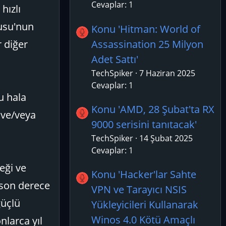
Cevaplar: 1
hızlı
nusu'nun
Konu 'Hitman: World of
Assassination 25 Milyon
r diğer
Adet Sattı'
TechSpiker
7 Haziran 2025
Cevaplar: 1
u hala
Konu 'AMD, 28 Şubat'ta RX
 ve/veya
9000 serisini tanıtacak'
TechSpiker
14 Şubat 2025
Cevaplar: 1
eği ve
Konu 'Hacker'lar Sahte
 son derece
VPN ve Tarayıcı NSIS
güçlü
Yükleyicileri Kullanarak
Winos 4.0 Kötü Amaçlı
nlarca yıl