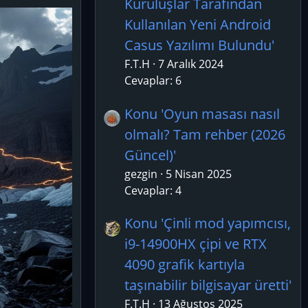
Kuruluşlar Tarafından
Kullanılan Yeni Android
Casus Yazılımı Bulundu'
F.T.H
7 Aralık 2024
Cevaplar: 6
Konu 'Oyun masası nasıl
olmalı? Tam rehber (2026
Güncel)'
gezgin
5 Nisan 2025
Cevaplar: 4
Konu 'Çinli mod yapımcısı,
i9-14900HX çipi ve RTX
4090 grafik kartıyla
taşınabilir bilgisayar üretti'
F.T.H
13 Ağustos 2025