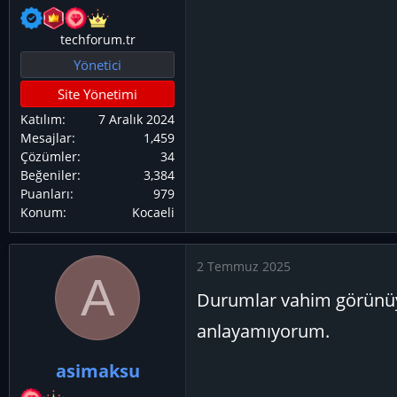
techforum.tr
Yönetici
Site Yönetimi
Katılım
7 Aralık 2024
Mesajlar
1,459
Çözümler
34
Beğeniler
3,384
Puanları
979
Konum
Kocaeli
2 Temmuz 2025
A
Durumlar vahim görünüyor
anlayamıyorum.
asimaksu