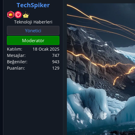
TechSpiker
ş
ç
l
t
a
a
Teknoloji Haberleri
t
r
Yönetici
a
i
Moderatör
n
h
i
Katılım
18 Ocak 2025
Mesajlar
747
Beğeniler
943
Puanları
129