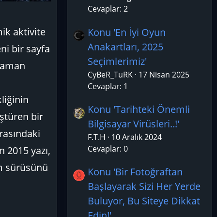
Cevaplar: 2
ik aktivite
Konu 'En İyi Oyun
Anakartları, 2025
ni bir sayfa
Seçimlerimiz'
r zaman
CyBeR_TuRK
17 Nisan 2025
Cevaplar: 1
liğinin
Konu 'Tarihteki Önemli
ştüren bir
Bilgisayar Virüsleri..!'
arasındaki
F.T.H
10 Aralık 2024
Cevaplar: 0
en 2015 yazı,
em sürüsünü
Konu 'Bir Fotoğraftan
Başlayarak Sizi Her Yerde
Buluyor, Bu Siteye Dikkat
Edin!'