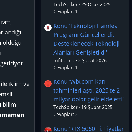
TechSpiker
29 Ocak 2025
Cevaplar: 1
raft,
Konu 'Teknoloji Hamlesi
rlandığı
Programı Güncellendi:
lı olduğu
Desteklenecek Teknoloji
Alanları Genişletildi'
r
tufitorino
2 Şubat 2026
etiriyor.
Cevaplar: 1
Konu 'Wix.com kârı
le iklim ve
tahminleri aştı, 2025'te 2
emsil
milyar dolar gelir elde etti'
 bilim
TechSpiker
19 Şubat 2025
 tamamen
Cevaplar: 2
Konu 'RTX 5060 Ti: Fiyatlar