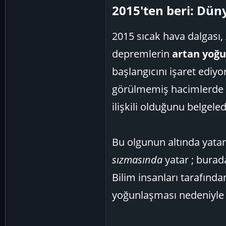
2015'ten beri: Dün
2015 sıcak hava dalgası,
depremlerin
artan yoğun
başlangıcını işaret ediyor
görülmemiş hacimlerde s
ilişkili olduğunu belgeled
Bu olgunun altında yata
sızmasında
yatar ; burada
Bilim insanları tarafınd
yoğunlaşması nedeniyle a