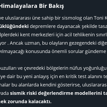
Himalayalara Bir Bakış​
e uluslararası üne sahip bir sismolog olan Toni K
üklüğündeki
depremlere dayanacak şekilde tasa
plerdeki kent merkezleri için acil tehlikenin sınır
yor . Ancak uzman, bu olayların gezegendeki diğe
yayılmayacağı konusunda önemli sorular gündeme g
ulları ve çevredeki bölgelerin nüfus yoğunluğu i
iye dair bu yeni anlayış için en kritik test alanını t
lar bu alanlarda kendini gösterirse, uluslararası
nyada
sismik riski değerlendirme modellerini
ek zorunda kalacaktı.