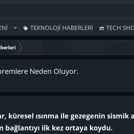
ENI
TEKNOLOJI HABERLERI
TECH SH
berleri
Depremlere Neden Oluyor.
r, küresel ısınma ile gezegenin sismik a
 bağlantıyı ilk kez ortaya koydu.​