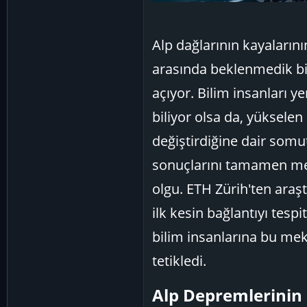
Alp dağlarının kayalarını
arasında beklenmedik bir
açıyor. Bilim insanları ye
biliyor olsa da, yükselen
değiştirdiğine dair somut
sonuçlarını tamamen met
olgu. ETH Zürih'ten araşt
ilk kesin bağlantıyı tespi
bilim insanlarına bu me
tetikledi.
Alp Depremlerinin G