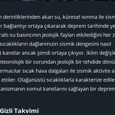
n derinliklerinden akan su, küresel ısınma ile sism
 bağlantıyı ortaya çıkararak deprem tarihinde ye
raltı su basıncının jeolojik fayları etkilediğini he
 sıcaklıkların dağlarımızın sismik dengesini nasıl
 kanıtlar ancak şimdi ortaya çıkıyor. İklim değişik
eorolojik bir sorundan jeolojik bir tehdide dönü
ırmacılar sıcak hava dalgaları ile sismik aktivite 
t ettiler. Olağanüstü sıcaklıklarla karakterize edil
kanizmanın somut kanıtlarını sağlayan bir depr
izli Takvimi​