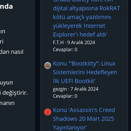
nda​
dijital altyapısına RokRAT
kötü amaçlı yazılımını
yükleyerek Internet
zın
Explorer'ı hedef aldı'
ri
F.T.H
9 Aralık 2024
Cevaplar: 0
dan nasıl
Konu '“Bootkitty”: Linux
Sistemlerini Hedefleyen
İlk UEFI Bootkit'
suyun
gezgin
7 Aralık 2024
değiştirir.
Cevaplar: 0
nmanın
Konu 'Assassin's Creed
Shadows 20 Mart 2025
Yayınlanıyor'