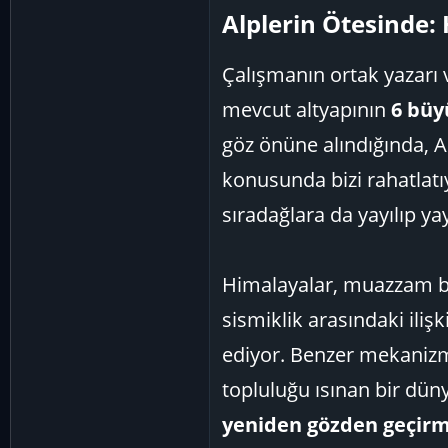
Alplerin Ötesinde: 
Çalışmanın ortak yazarı v
mevcut altyapının
6 büy
göz önüne alındığında, Al
konusunda bizi rahatlatı
sıradağlara da yayılıp 
Himalayalar, muazzam buz
sismiklik arasındaki ilişk
ediyor. Benzer mekanizma
topluluğu ısınan bir dü
yeniden gözden geçirm