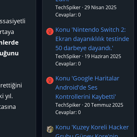
TechSpiker
29 Nisan 2025
Cevaplar: 0
ssasiyetli
Konu 'Nintendo Switch 2:
ortaya
Ekran dayanıklılık testinde
mlerde
50 darbeye dayandı.'
duğunu
TechSpiker
19 Haziran 2025
Cevaplar: 0
Konu 'Google Haritalar
rettiğini
Android'de Ses
i yıl.
Kontrollerini Kaybetti'
TechSpiker
20 Temmuz 2025
tasına
Cevaplar: 0
Konu 'Kuzey Koreli Hacker
Grubu Güney Kore'nin