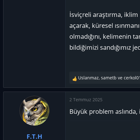
İsviçreli araştırma, ikli
açarak, küresel ısınmanı
olmadığını, kelimenin t
bildiğimizi sandığımız je
Uslanmaz
,
sametb
ve
cerkol0
T
e
p
2 Temmuz 2025
k
i
Büyük problem aslında, 
l
e
r
:
F.T.H