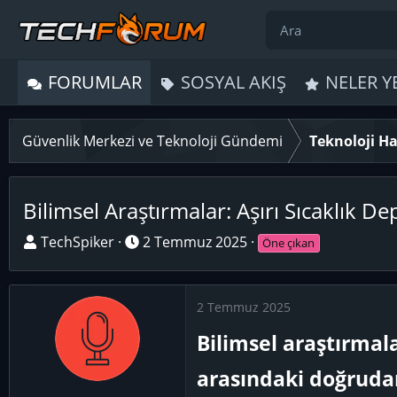
FORUMLAR
SOSYAL AKIŞ
NELER Y
Güvenlik Merkezi ve Teknoloji Gündemi
Teknoloji Ha
Bilimsel Araştırmalar: Aşırı Sıcaklık 
K
B
TechSpiker
2 Temmuz 2025
Öne çıkan
o
a
n
ş
u
l
2 Temmuz 2025
y
a
Bilimsel araştırmala
u
n
B
g
arasındaki doğrudan
a
ı