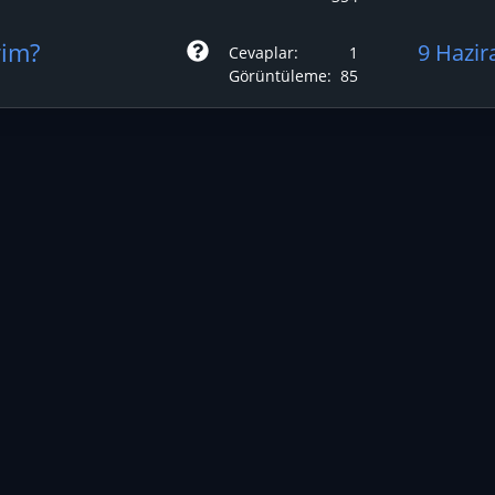
r
S
rim?
9 Hazir
Cevaplar
1
u
Görüntüleme
85
o
r
p
ta
nk
u