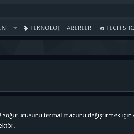
ENI
TEKNOLOJI HABERLERI
TECH SH
U soğutucusunu termal macunu değiştirmek içi
ektör.