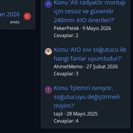
Konu 'Alt radyatör montajı
P
için sessiz ve güvenilir
an 2026
E
240mm AIO önerileri?'
enes
PekerPetek
9 Mayıs 2026
Cevaplar: 2
Konu 'AIO sıvı soğutucu ile
hangi fanlar uyumludur?'
AhmetMemo
27 Şubat 2026
Cevaplar: 3
Konu 'İşlemci ısınıyor,
T
soğutucuyu değiştirmeli
miyim?'
taşlı
28 Mayıs 2025
Cevaplar: 4