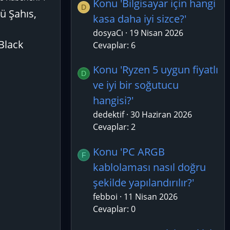
Konu 'Bilgisayar için hangi
D
ü Şahıs,
kasa daha iyi sizce?'
dosyaCı
19 Nisan 2026
 Black
Cevaplar: 6
Konu 'Ryzen 5 uygun fiyatlı
D
ve iyi bir soğutucu
hangisi?'
dedektif
30 Haziran 2026
Cevaplar: 2
Konu 'PC ARGB
F
kablolaması nasıl doğru
şekilde yapılandırılır?'
febboi
11 Nisan 2026
Cevaplar: 0