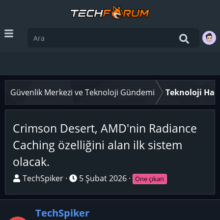
Güvenlik Merkezi ve Teknoloji Gündemi
Teknoloji Hab
Crimson Desert, AMD'nin Radiance
Caching özelliğini alan ilk sistem
olacak.
K
B
TechSpiker
5 Şubat 2026
Öne çıkan
o
a
n
ş
TechSpiker
u
l