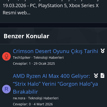
19.03.2026 - PC, PlayStation 5, Xbox Series X
Resmi web...
Benzer Konular
Crimson Desert Oyunu Çıkış Tarihi
TechSpiker
Teknoloji Haberleri
Cevaplar
1
29 Ocak 2025
ç
Ö
AMD Ryzen AI Max 400 Geliyor:
ı
n
“Strix Halo” Yerini “Gorgon Halo”ya
R
e
Bırakabilir
ç
rw.nora
Teknoloji Haberleri
ı
l
Cevaplar
0
4 Mart 2026