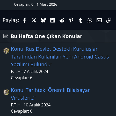
ı
l
Cevaplar
0
1 Mart 2026
k
Facebook
X (Twitter)
Bluesky
LinkedIn
Reddit
Pinterest
Tumblr
WhatsAp
E-pos
Li
a
Paylaş:
n
Bu Hafta Öne Çıkan Konular
Konu 'Rus Devlet Destekli Kuruluşlar
Tarafından Kullanılan Yeni Android Casus
Yazılımı Bulundu'
F.T.H
7 Aralık 2024
Cevaplar: 6
Konu 'Tarihteki Önemli Bilgisayar
Virüsleri..!'
F.T.H
10 Aralık 2024
Cevaplar: 0