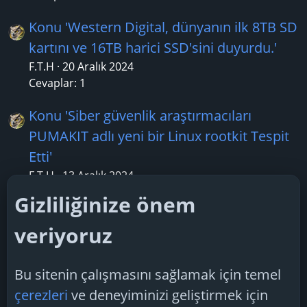
Konu 'Western Digital, dünyanın ilk 8TB SD
kartını ve 16TB harici SSD'sini duyurdu.'
F.T.H
20 Aralık 2024
Cevaplar: 1
Konu 'Siber güvenlik araştırmacıları
PUMAKIT adlı yeni bir Linux rootkit Tespit
Etti'
F.T.H
13 Aralık 2024
Cevaplar: 1
Gizliliğinize önem
Konu 'Microsoft, 10. Yıldönümünü
veriyoruz
Kutlamak İçin Witcher 3 Temalı Xbox
Kontrolcülerini Tanıttı'
Bu sitenin çalışmasını sağlamak için temel
TechSpiker
22 Mayıs 2025
çerezleri
ve deneyiminizi geliştirmek için
Cevaplar: 1