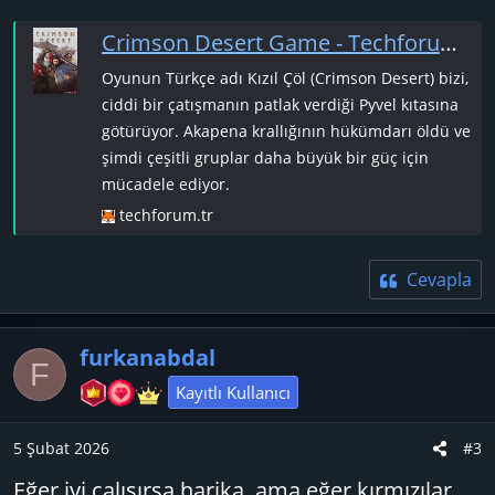
Crimson Desert Game - Techforum.tr
Oyunun Türkçe adı Kızıl Çöl (Crimson Desert) bizi,
ciddi bir çatışmanın patlak verdiği Pyvel kıtasına
götürüyor. Akapena krallığının hükümdarı öldü ve
şimdi çeşitli gruplar daha büyük bir güç için
mücadele ediyor.
techforum.tr
Cevapla
furkanabdal
F
Kayıtlı Kullanıcı
5 Şubat 2026
#3
Eğer iyi çalışırsa harika, ama eğer kırmızılar