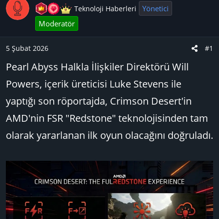
y
a
Yönetici
Teknoloji Haberleri
u
n
Moderatör
B
g
a
ı
5 Şubat 2026
#1
ş
ç
l
t
Pearl Abyss Halkla İlişkiler Direktörü Will
a
a
Powers, içerik üreticisi Luke Stevens ile
t
r
a
i
yaptığı son röportajda, Crimson Desert'in
n
h
AMD'nin FSR "Redstone" teknolojisinden tam
i
olarak yararlanan ilk oyun olacağını doğruladı.