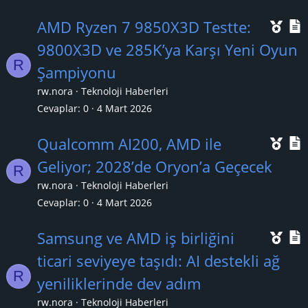
k
Ö
AMD Ryzen 7 9850X3D Testte:
a
n
9800X3D ve 285K’ya Karşı Yeni Oyun
n
R
e
Şampiyonu
ç
rw.nora
Teknoloji Haberleri
ı
l
Cevaplar
0
4 Mart 2026
k
Ö
Qualcomm AI200, AMD ile
a
n
Geliyor; 2028’de Oryon’a Geçecek
n
R
e
rw.nora
Teknoloji Haberleri
ç
Cevaplar
0
4 Mart 2026
ı
l
Ö
Samsung ve AMD iş birliğini
k
n
ticari seviyeye taşıdı: AI destekli ağ
a
R
e
yeniliklerinde dev adım
n
ç
rw.nora
Teknoloji Haberleri