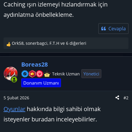
Caching ışın izlemeyi hızlandırmak için
aydınlatma önbellekleme.
Cevapla
Ork58
,
sonerbagci
,
F.T.H
ve 6 diğerleri
T
e
p
Boreas28
k
i
Yönetici
Teknik Uzman
l
Donanım Uzmanı
e
r
:
5 Şubat 2026
#2
Oyunlar
hakkında bilgi sahibi olmak
isteyenler buradan inceleyebilirler.