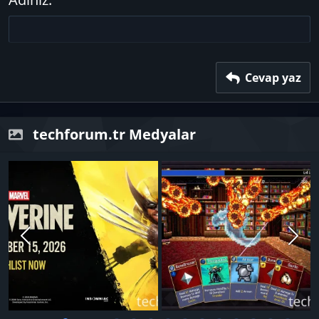
Başlık 3
18
Tahoma
22
Times New Roman
26
Trebuchet MS
Verdana
Cevap yaz
techforum.tr Medyalar