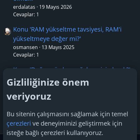
erdalatas
19 Mayıs 2026
Cevaplar: 1
Konu 'RAM yükseltme tavsiyesi, RAM'i
yükseltmeye değer mi?'
osmansen
13 Mayıs 2025
Cevaplar: 1
Konu 'Doğru güç kaynağı hangisi olmalı?'
hepsiyen
26 Nisan 2025
Gizliliğinize önem
Cevaplar: 1
veriyoruz
Konu 'Güç Kaynaklarının Çalışma Prensibi
İle İlgili!'
Bu sitenin çalışmasını sağlamak için temel
BaTMan
10 Ocak 2025
çerezleri
ve deneyiminizi geliştirmek için
Cevaplar: 1
isteğe bağlı çerezleri kullanıyoruz.