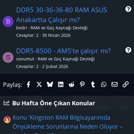
DDR5 30-36-36-80 RAM ASUS
Anakartta Çalışır mı?
B
r
bedri
RAM ve Güç Kaynağı Desteği
Cevaplar
2
30 Nisan 2026
DDR5-8500 - AM5'te çalışır mı?
S
sonumut
RAM ve Güç Kaynağı Desteği
Cevaplar
2
2 Şubat 2026
r
Facebook
X (Twitter)
Bluesky
LinkedIn
Reddit
Pinterest
Tumblr
WhatsAp
E-pos
Li
Paylaş:
Bu Hafta Öne Çıkan Konular
Konu 'Kingston RAM Bilgisayarımda
Önyükleme Sorunlarına Neden Oluyor –