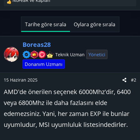
NoFeaR
ve
Kaplan
T
e
p
k
Tarihe göre sırala
Oylara göre sırala
i
l
e
Boreas28
r
Yönetici
Teknik Uzman
:
Donanım Uzmanı
15 Haziran 2025
#2
AMD'de önerilen seçenek 6000Mhz'dir, 6400
veya 6800Mhz ile daha fazlasını elde
edemezsiniz. Yani, her zaman EXP ile bunlar
uyumludur, MSI uyumluluk listesindedirler.