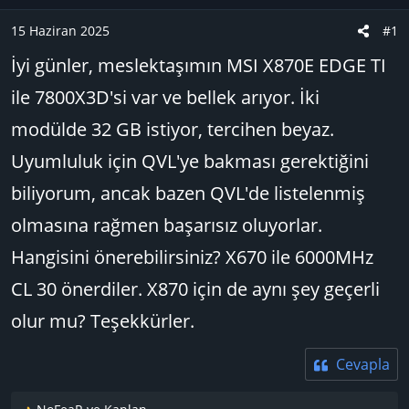
u
n
B
g
15 Haziran 2025
#1
a
ı
İyi günler, meslektaşımın MSI X870E EDGE TI
ş
ç
l
t
ile 7800X3D'si var ve bellek arıyor. İki
a
a
modülde 32 GB istiyor, tercihen beyaz.
t
r
a
i
Uyumluluk için QVL'ye bakması gerektiğini
n
h
biliyorum, ancak bazen QVL'de listelenmiş
i
olmasına rağmen başarısız oluyorlar.
Hangisini önerebilirsiniz? X670 ile 6000MHz
CL 30 önerdiler. X870 için de aynı şey geçerli
olur mu? Teşekkürler.
Cevapla