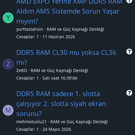
AMD EXPO Yerine XMP DDR5 RAM
Aldım AM5 Sistemde Sorun Yaşar
Y
r
mıyım?
yurttastahsin
RAM ve Güç Kaynağı Desteği
Cevaplar
1
11 Haziran 2026
DDR5 RAM CL30 mu yoksa CL36
mı?
Z
r
ZeRO
RAM ve Güç Kaynağı Desteği
Cevaplar
1
Salı saat 16:38'de
DDR5 RAM sadece 1. slotta
çalışıyor 2. slotta siyah ekran
M
r
sorunu?
mehmetuslu21
RAM ve Güç Kaynağı Desteği
Cevaplar
1
24 Mayıs 2026