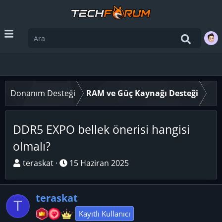
Donanım Desteği
RAM ve Güç Kaynağı Desteği
DDR5 EXPO bellek önerisi hangisi
olmalı?
K
B
teraskat
15 Haziran 2025
o
a
n
ş
teraskat
u
l
T
y
a
Kayıtlı Kullanıcı