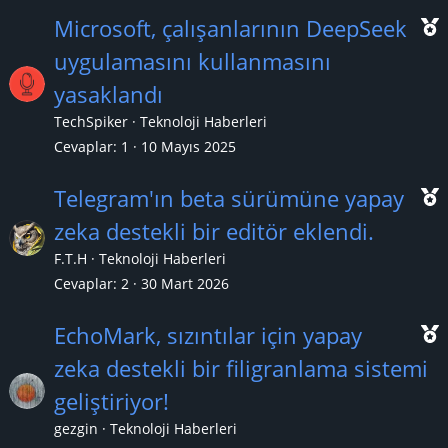
ı
Microsoft, çalışanlarının DeepSeek
uygulamasını kullanmasını
yasaklandı
ç
TechSpiker
Teknoloji Haberleri
ı
Cevaplar
1
10 Mayıs 2025
Telegram'ın beta sürümüne yapay
zeka destekli bir editör eklendi.
F.T.H
Teknoloji Haberleri
ç
Cevaplar
2
30 Mart 2026
ı
EchoMark, sızıntılar için yapay
zeka destekli bir filigranlama sistemi
geliştiriyor!
ç
gezgin
Teknoloji Haberleri