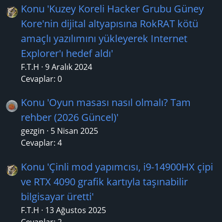
Konu 'Kuzey Koreli Hacker Grubu Güney
Kore'nin dijital altyapısına RokRAT kötü
amaçlı yazılımını yükleyerek Internet
Explorer'ı hedef aldı'
F.T.H
9 Aralık 2024
Cevaplar: 0
Konu 'Oyun masası nasıl olmalı? Tam
rehber (2026 Güncel)'
gezgin
5 Nisan 2025
Cevaplar: 4
Konu 'Çinli mod yapımcısı, i9-14900HX çipi
ve RTX 4090 grafik kartıyla taşınabilir
bilgisayar üretti'
F.T.H
13 Ağustos 2025
Cevaplar: 2