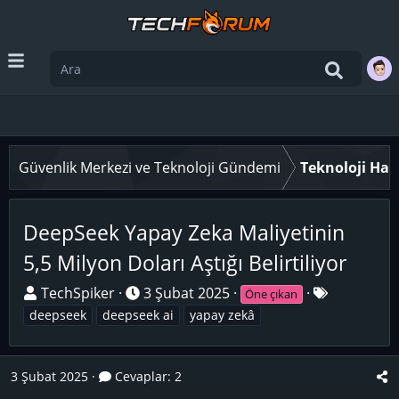
Güvenlik Merkezi ve Teknoloji Gündemi
Teknoloji Hab
DeepSeek Yapay Zeka Maliyetinin
5,5 Milyon Doları Aştığı Belirtiliyor
K
B
E
TechSpiker
3 Şubat 2025
Öne çıkan
o
a
t
deepseek
deepseek ai
yapay zekâ
n
ş
i
u
l
k
3 Şubat 2025
y
Cevaplar: 2
a
e