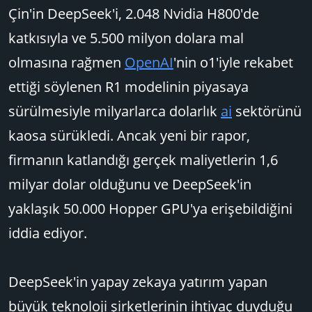
Çin'in DeepSeek'i, 2.048 Nvidia H800'de
katkısıyla ve 5.500 milyon dolara mal
olmasına rağmen
OpenAI
'nin o1'iyle rekabet
ettiği söylenen R1 modelinin piyasaya
sürülmesiyle milyarlarca dolarlık
ai
sektörünü
kaosa sürükledi. Ancak yeni bir rapor,
firmanın katlandığı gerçek maliyetlerin 1,6
milyar dolar olduğunu ve DeepSeek'in
yaklaşık 50.000 Hopper GPU'ya erişebildiğini
iddia ediyor.
DeepSeek'in yapay zekaya yatırım yapan
büyük teknoloji şirketlerinin ihtiyaç duyduğu