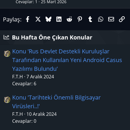
ı
Cevaplar
1
25 Mart 2026
Facebook
X (Twitter)
Bluesky
LinkedIn
Reddit
Pinterest
Tumblr
WhatsAp
E-pos
Li
Paylaş:
Bu Hafta Öne Çıkan Konular
Konu 'Rus Devlet Destekli Kuruluşlar
Tarafından Kullanılan Yeni Android Casus
Yazılımı Bulundu'
F.T.H
7 Aralık 2024
Cevaplar: 6
Konu 'Tarihteki Önemli Bilgisayar
Virüsleri..!'
F.T.H
10 Aralık 2024
Cevaplar: 0