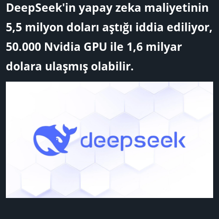
u
n
t
DeepSeek'in yapay zeka maliyetinin
B
g
l
a
ı
e
5,5 milyon doları aştığı iddia ediliyor,
ş
ç
r
50.000 Nvidia GPU ile 1,6 milyar
l
t
a
a
dolara ulaşmış olabilir.​
t
r
a
i
n
h
i