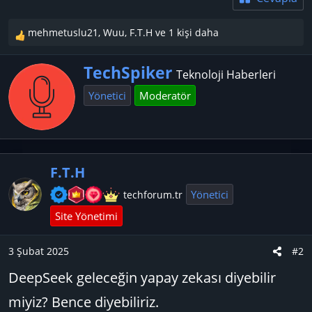
mehmetuslu21
,
Wuu
,
F.T.H
ve 1 kişi daha
T
e
Y
p
TechSpiker
Teknoloji Haberleri
k
a
Yönetici
Moderatör
i
z
l
a
e
r
r
:
F.T.H
Yönetici
techforum.tr
Site Yönetimi
3 Şubat 2025
#2
DeepSeek geleceğin yapay zekası diyebilir
miyiz? Bence diyebiliriz.