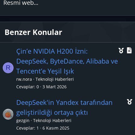
Resmi web...
Benzer Konular
Ö
Çin’e NVIDIA H200 İzni:
n
DeepSeek, ByteDance, Alibaba ve
R
e
Tencent’e Yeşil Işık
ç
rw.nora
Teknoloji Haberleri
ı
l
Cevaplar
0
3 Mart 2026
k
DeepSeek'in Yandex tarafından
a
geliştirildiği ortaya çıktı
n
gezgin
Teknoloji Haberleri
ç
Cevaplar
1
6 Kasım 2025