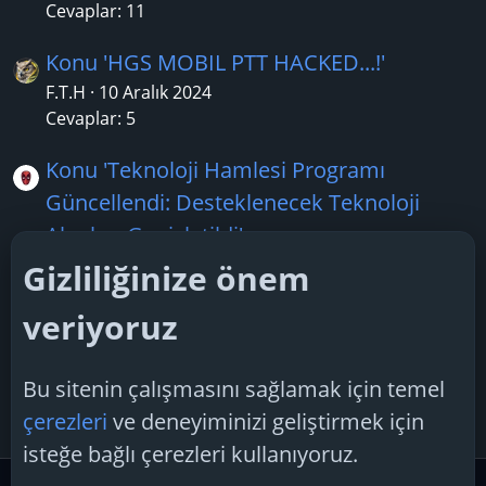
Cevaplar: 11
Konu 'HGS MOBIL PTT HACKED...!'
F.T.H
10 Aralık 2024
Cevaplar: 5
Konu 'Teknoloji Hamlesi Programı
Güncellendi: Desteklenecek Teknoloji
Alanları Genişletildi'
tufitorino
2 Şubat 2026
Gizliliğinize önem
Cevaplar: 1
veriyoruz
Konu 'RTX PRO 6000 Blackwell sonunda
satışa sunuldu..!'
Bu sitenin çalışmasını sağlamak için temel
TechSpiker
12 Ağustos 2025
çerezleri
ve deneyiminizi geliştirmek için
Cevaplar: 0
isteğe bağlı çerezleri kullanıyoruz.