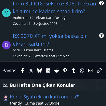
Inno 3D RTX GeForce 3060ti ekran
kartımı ne kadara satabilirim?
M
r
muhterem19
Ekran Kartı Desteği
Cevaplar
1
3 Ağustos 2026
RX 9070 XT mi yoksa başka bir
ekran kartı mı?
B
r
bedri
Ekran Kartı Desteği
Cevaplar
2
Pazartesi saat 01:16'de
Facebook
X (Twitter)
Bluesky
LinkedIn
Reddit
Pinterest
Tumblr
WhatsAp
E-pos
Li
Paylaş:
Bu Hafta Öne Çıkan Konular
Konu 'Siyah ekran kartı önerisi?'
trendy
Cuma saat 07:36'de