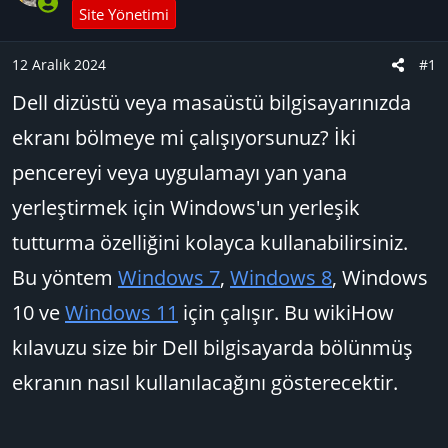
u
n
Site Yönetimi
B
g
a
ı
12 Aralık 2024
#1
ş
ç
l
t
Dell dizüstü veya masaüstü bilgisayarınızda
a
a
ekranı bölmeye mi çalışıyorsunuz? İki
t
r
a
i
pencereyi veya uygulamayı yan yana
n
h
yerleştirmek için Windows'un yerleşik
i
tutturma özelliğini kolayca kullanabilirsiniz.
Bu yöntem
Windows 7
,
Windows 8
, Windows
10 ve
Windows 11
için çalışır. Bu wikiHow
kılavuzu size bir Dell bilgisayarda bölünmüş
ekranın nasıl kullanılacağını gösterecektir.