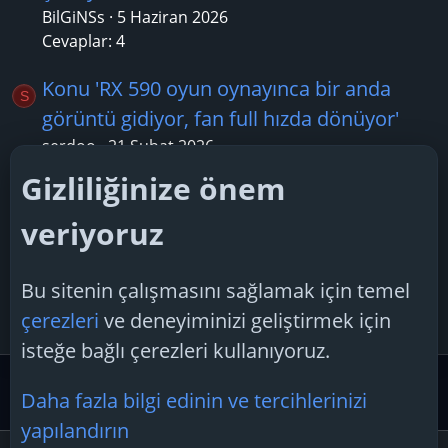
BilGiNSs
5 Haziran 2026
Cevaplar: 4
Konu 'RX 590 oyun oynayınca bir anda
S
görüntü gidiyor, fan full hızda dönüyor'
serdoo
21 Şubat 2026
Cevaplar: 2
Gizliliğinize önem
Konu 'Nvidia Sürücü Güncellemesi 576.80,
veriyoruz
RTX 5070'deki Siyah Ekran Sorununu
Düzeltiyor'
Bu sitenin çalışmasını sağlamak için temel
gezgin
19 Haziran 2025
çerezleri
ve deneyiminizi geliştirmek için
Cevaplar: 1
isteğe bağlı çerezleri kullanıyoruz.
Donanım Desteği
Ekran Kartı Desteği
Daha fazla bilgi edinin ve tercihlerinizi
yapılandırın