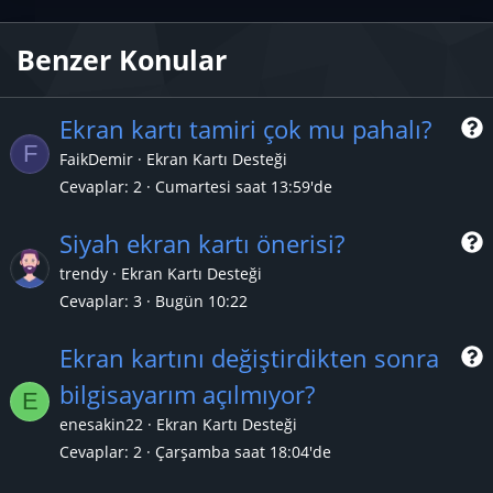
Benzer Konular
Ekran kartı tamiri çok mu pahalı?
F
FaikDemir
Ekran Kartı Desteği
Cevaplar
2
Cumartesi saat 13:59'de
r
Siyah ekran kartı önerisi?
trendy
Ekran Kartı Desteği
Cevaplar
3
Bugün 10:22
r
Ekran kartını değiştirdikten sonra
bilgisayarım açılmıyor?
E
r
enesakin22
Ekran Kartı Desteği
Cevaplar
2
Çarşamba saat 18:04'de