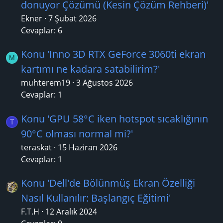
donuyor Çözümü (Kesin Çözüm Rehberi)'
Ekner
7 Şubat 2026
Cevaplar: 6
Konu 'Inno 3D RTX GeForce 3060ti ekran
M
kartımı ne kadara satabilirim?'
muhterem19
3 Ağustos 2026
Cevaplar: 1
Konu 'GPU 58°C iken hotspot sıcaklığının
T
90°C olması normal mi?'
teraskat
15 Haziran 2026
Cevaplar: 1
Konu 'Dell'de Bölünmüş Ekran Özelliği
Nasıl Kullanılır: Başlangıç Eğitimi'
F.T.H
12 Aralık 2024