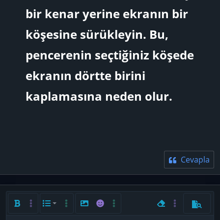
bir kenar yerine ekranın bir
köşesine sürükleyin. Bu,
pencerenin seçtiğiniz köşede
ekranın dörtte birini
kaplamasına neden olur.
Cevapla
Kalın
Daha fazla seçenek…
List
Daha fazla seçenek…
Resim ekle
İfadeler
Daha fazla seçenek…
Biçimlendirmeyi ka
Daha fazla seç
Önizlem
Sıralı liste