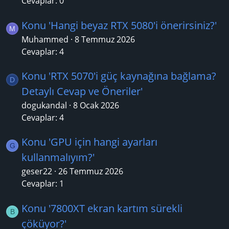
Cevaplar: 0
Konu 'Hangi beyaz RTX 5080'i önerirsiniz?'
M
Muhammed
8 Temmuz 2026
Cevaplar: 4
Konu 'RTX 5070'i güç kaynağına bağlama?
D
Detaylı Cevap ve Öneriler'
dogukandal
8 Ocak 2026
Cevaplar: 4
Konu 'GPU için hangi ayarları
G
kullanmalıyım?'
geser22
26 Temmuz 2026
Cevaplar: 1
Konu '7800XT ekran kartım sürekli
B
çöküyor?'