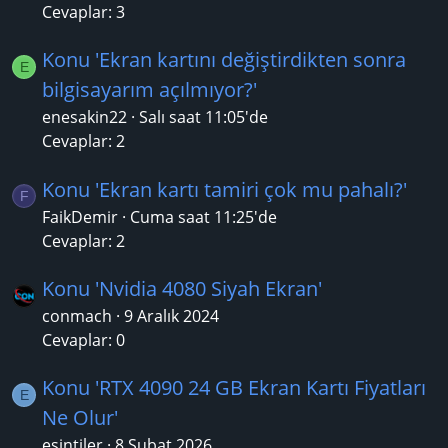
Cevaplar: 3
Konu 'Ekran kartını değiştirdikten sonra
E
bilgisayarım açılmıyor?'
enesakin22
Salı saat 11:05'de
Cevaplar: 2
Konu 'Ekran kartı tamiri çok mu pahalı?'
F
FaikDemir
Cuma saat 11:25'de
Cevaplar: 2
Konu 'Nvidia 4080 Siyah Ekran'
conmach
9 Aralık 2024
Cevaplar: 0
Konu 'RTX 4090 24 GB Ekran Kartı Fiyatları
E
Ne Olur'
esintiler
8 Şubat 2026