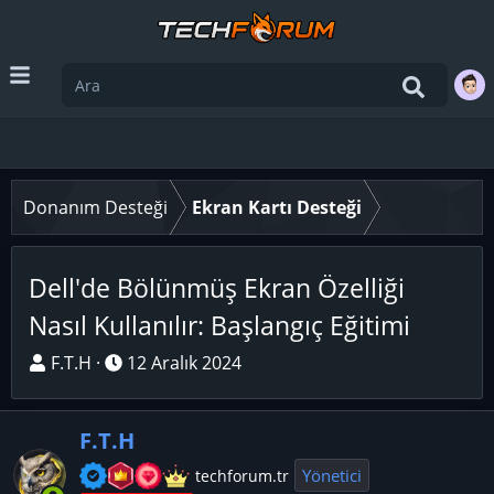
Donanım Desteği
Ekran Kartı Desteği
Dell'de Bölünmüş Ekran Özelliği
Nasıl Kullanılır: Başlangıç Eğitimi
K
B
F.T.H
12 Aralık 2024
o
a
n
ş
F.T.H
u
l
y
a
Yönetici
techforum.tr