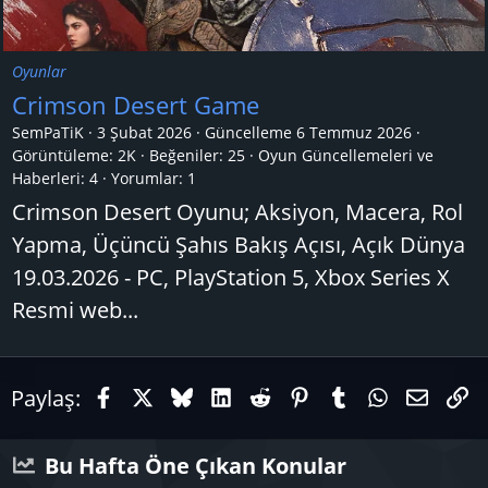
Oyunlar
Crimson Desert Game
SemPaTiK
3 Şubat 2026
Güncelleme
6 Temmuz 2026
Görüntüleme: 2K
Beğeniler: 25
Oyun Güncellemeleri ve
Haberleri:
4
Yorumlar:
1
Crimson Desert Oyunu; Aksiyon, Macera, Rol
Yapma, Üçüncü Şahıs Bakış Açısı, Açık Dünya
19.03.2026 - PC, PlayStation 5, Xbox Series X
Resmi web...
Facebook
X (Twitter)
Bluesky
LinkedIn
Reddit
Pinterest
Tumblr
WhatsAp
E-pos
Li
Paylaş:
Bu Hafta Öne Çıkan Konular