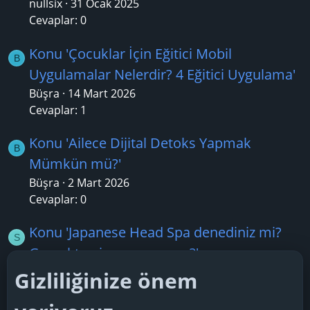
nullsix
31 Ocak 2025
Cevaplar: 0
Konu 'Çocuklar İçin Eğitici Mobil
B
Uygulamalar Nelerdir? 4 Eğitici Uygulama'
Büşra
14 Mart 2026
Cevaplar: 1
Konu 'Ailece Dijital Detoks Yapmak
B
Mümkün mü?'
Büşra
2 Mart 2026
Cevaplar: 0
Konu 'Japanese Head Spa denediniz mi?
S
Gerçekten işe yarıyor mu?'
sercan1313
22 Şubat 2026
Gizliliğinize önem
Cevaplar: 2