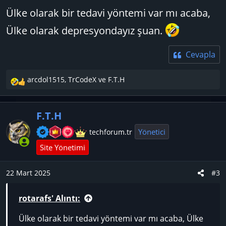
:
Ülke olarak bir tedavi yöntemi var mı acaba,
Ülke olarak depresyondayız şuan.
Cevapla
arcdol1515
,
TrCodeX
ve
F.T.H
T
e
p
F.T.H
k
i
Yönetici
techforum.tr
l
Site Yönetimi
e
r
:
22 Mart 2025
#3
rotarafs' Alıntı:
Ülke olarak bir tedavi yöntemi var mı acaba, Ülke