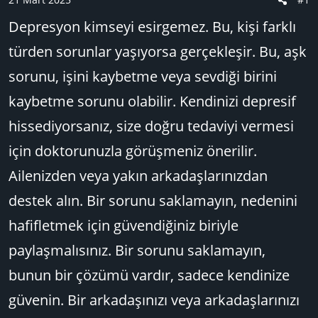
a
ı
Depresyon kimseyi esirgemez. Bu, kişi farklı
ş
ç
l
t
türden sorunlar yaşıyorsa gerçekleşir. Bu, aşk
a
a
sorunu, işini kaybetme veya sevdiği birini
t
r
a
i
kaybetme sorunu olabilir. Kendinizi depresif
n
h
hissediyorsanız, size doğru tedaviyi vermesi
i
için doktorunuzla görüşmeniz önerilir.
Ailenizden veya yakın arkadaşlarınızdan
destek alın. Bir sorunu saklamayın, nedenini
hafifletmek için güvendiğiniz biriyle
paylaşmalısınız. Bir sorunu saklamayın,
bunun bir çözümü vardır, sadece kendinize
güvenin. Bir arkadaşınızı veya arkadaşlarınızı