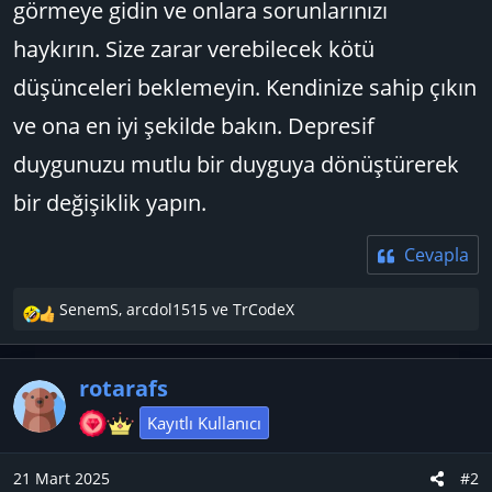
görmeye gidin ve onlara sorunlarınızı
haykırın. Size zarar verebilecek kötü
düşünceleri beklemeyin. Kendinize sahip çıkın
ve ona en iyi şekilde bakın. Depresif
duygunuzu mutlu bir duyguya dönüştürerek
bir değişiklik yapın.
Cevapla
SenemS
,
arcdol1515
ve
TrCodeX
T
e
p
rotarafs
k
i
Kayıtlı Kullanıcı
l
e
21 Mart 2025
#2
r