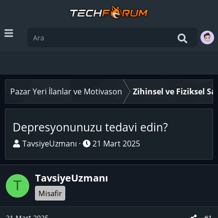
Pazar Yeri İlanlar ve Motivason
Zihinsel ve Fiziksel S
Depresyonunuzu tedavi edin?
K
B
TavsiyeUzmanı
21 Mart 2025
o
a
n
ş
TavsiyeUzmanı
u
l
T
y
a
Misafir
u
n
B
g
21 Mart 2025
#1