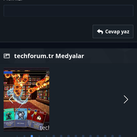
18
Tahoma
22
Times New Roman
26
Trebuchet MS
Verdana
Cevap yaz
techforum.tr Medyalar