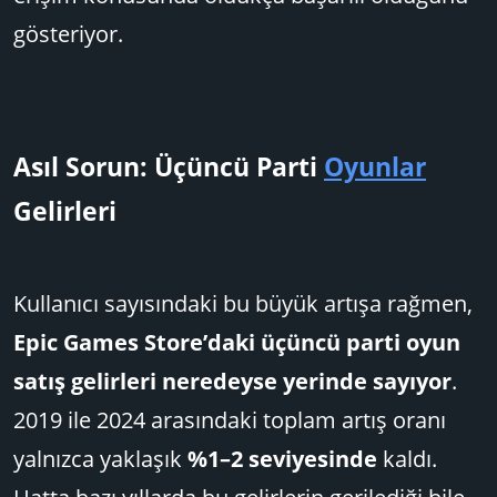
gösteriyor.
Asıl Sorun: Üçüncü Parti
Oyunlar
Gelirleri​
Kullanıcı sayısındaki bu büyük artışa rağmen,
Epic Games Store’daki üçüncü parti oyun
satış gelirleri neredeyse yerinde sayıyor
.
2019 ile 2024 arasındaki toplam artış oranı
yalnızca yaklaşık
%1–2 seviyesinde
kaldı.