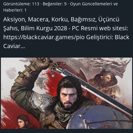
Görüntüleme: 113
Beğeniler: 9
Oyun Güncellemeleri ve
Haberleri:
1
Aksiyon, Macera, Korku, Bağımsız, Üçüncü
Şahıs, Bilim Kurgu 2028 - PC Resmi web sitesi:
https://blackcaviar.games/pio Geliştirici: Black
Caviar...