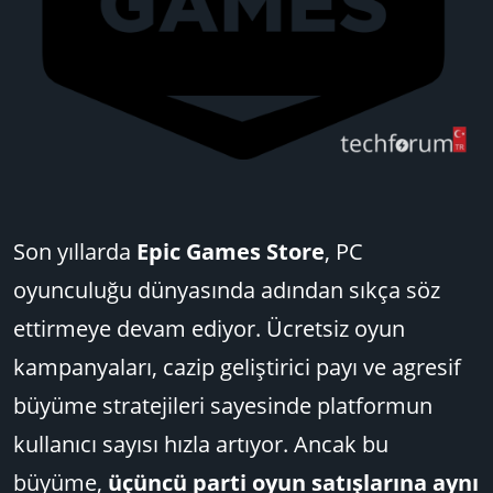
Son yıllarda
Epic Games Store
, PC
oyunculuğu dünyasında adından sıkça söz
ettirmeye devam ediyor. Ücretsiz oyun
kampanyaları, cazip geliştirici payı ve agresif
büyüme stratejileri sayesinde platformun
kullanıcı sayısı hızla artıyor. Ancak bu
büyüme,
üçüncü parti oyun satışlarına aynı