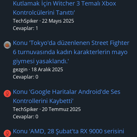
Kutlamak İçin Witcher 3 Temalı Xbox
Kontrolcülerini Tanıttı'
TechSpiker
22 Mayıs 2025
Cevaplar: 1
Konu 'Tokyo'da düzenlenen Street Fighter
6 turnuvasında kadın karakterlerin mayo
giymesi yasaklandı.'
gezgin
18 Aralık 2025
Cevaplar: 0
Konu 'Google Haritalar Android'de Ses
Kontrollerini Kaybetti'
TechSpiker
20 Temmuz 2025
Cevaplar: 0
Konu 'AMD, 28 Şubat'ta RX 9000 serisini