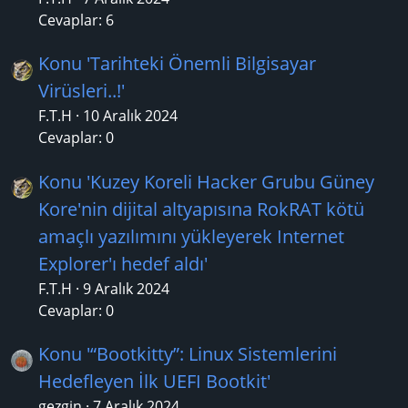
Cevaplar: 6
Konu 'Tarihteki Önemli Bilgisayar
Virüsleri..!'
F.T.H
10 Aralık 2024
Cevaplar: 0
Konu 'Kuzey Koreli Hacker Grubu Güney
Kore'nin dijital altyapısına RokRAT kötü
amaçlı yazılımını yükleyerek Internet
Explorer'ı hedef aldı'
F.T.H
9 Aralık 2024
Cevaplar: 0
Konu '“Bootkitty”: Linux Sistemlerini
Hedefleyen İlk UEFI Bootkit'
gezgin
7 Aralık 2024