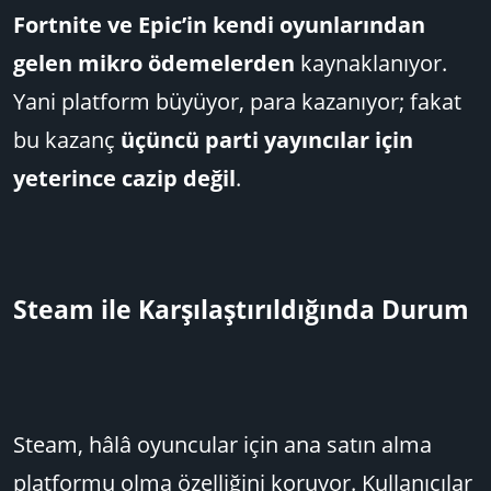
Fortnite ve Epic’in kendi oyunlarından
gelen mikro ödemelerden
kaynaklanıyor.
Yani platform büyüyor, para kazanıyor; fakat
bu kazanç
üçüncü parti yayıncılar için
yeterince cazip değil
.
Steam ile Karşılaştırıldığında Durum​
Steam, hâlâ oyuncular için ana satın alma
platformu olma özelliğini koruyor. Kullanıcılar