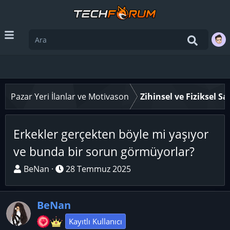
Pazar Yeri İlanlar ve Motivason
Zihinsel ve Fiziksel S
Erkekler gerçekten böyle mi yaşıyor
ve bunda bir sorun görmüyorlar?
K
B
BeNan
28 Temmuz 2025
o
a
n
ş
BeNan
u
l
y
a
Kayıtlı Kullanıcı