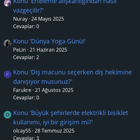
Konu 'Erteleme alışkanlığından nasıl
vazgeçilir?'
Nuray
24 Mayıs 2025
Cevaplar: 0
Konu 'Dünya Yoga Günü!'
PeLin
21 Haziran 2025
Cevaplar: 2
Konu 'Diş macunu seçerken diş hekimine
F
danışıyor musunuz?'
Farukre
21 Ağustos 2025
Cevaplar: 0
Konu 'Büyük şehirlerde elektrikli bisiklet
O
kullanımı, iyi bir girişim mi?'
olcay55
28 Temmuz 2025
Cevaplar: 3