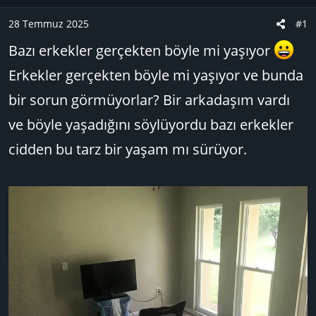
u
n
B
g
28 Temmuz 2025
#1
a
ı
Bazı erkekler gerçekten böyle mi yaşıyor
ş
ç
l
t
Erkekler gerçekten böyle mi yaşıyor ve bunda
a
a
bir sorun görmüyorlar? Bir arkadaşım vardı
t
r
a
i
ve böyle yaşadığını söylüyordu bazı erkekler
n
h
cidden bu tarz bir yaşam mı sürüyor.
i