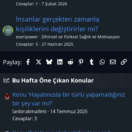
Cevaplar
1
7 Şubat 2026
İnsanlar gerçekten zamanla
kişiliklerini değiştirirler mi?
eseripower
Zihinsel ve Fiziksel Sağlık ve Motivasyon
Cevaplar
5
27 Haziran 2025
Facebook
X (Twitter)
Bluesky
LinkedIn
Reddit
Pinterest
Tumblr
WhatsAp
E-pos
Li
Paylaş:
Bu Hafta Öne Çıkan Konular
Konu 'Hayatınızda bir türlü yapamadığınız
bir şey var mı?'
lanbirakmailimi
14 Temmuz 2025
Cevaplar: 3