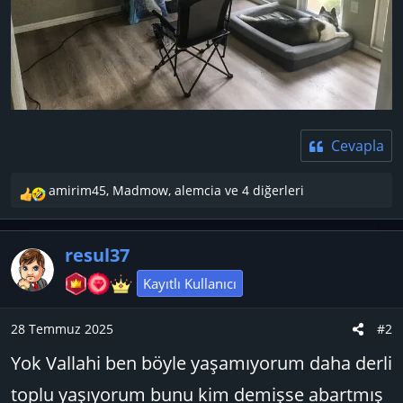
Cevapla
amirim45
,
Madmow
,
alemcia
ve 4 diğerleri
T
e
p
resul37
k
i
Kayıtlı Kullanıcı
l
e
28 Temmuz 2025
#2
r
:
Yok Vallahi ben böyle yaşamıyorum daha derli
toplu yaşıyorum bunu kim demişse abartmış