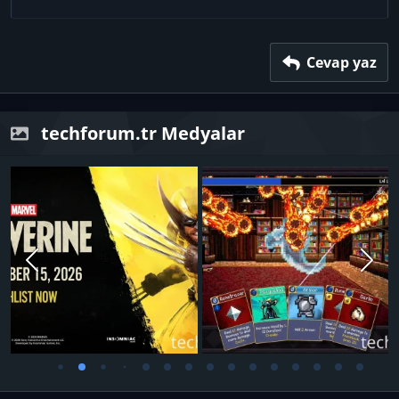
22
Times New Roman
26
Trebuchet MS
Verdana
Cevap yaz
techforum.tr Medyalar