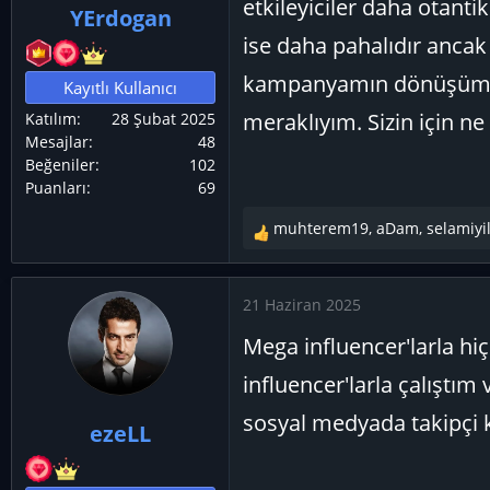
etkileyiciler daha otanti
YErdogan
ş
ç
ise daha pahalıdır ancak m
l
t
a
a
kampanyamın dönüşüm o
Kayıtlı Kullanıcı
t
r
meraklıyım. Sizin için ne
Katılım
28 Şubat 2025
a
i
Mesajlar
48
n
h
Beğeniler
102
i
Puanları
69
muhterem19
,
aDam
,
selamiyi
T
e
p
21 Haziran 2025
k
i
Mega influencer'larla h
l
e
influencer'larla çalıştım
r
sosyal medyada takipçi 
:
ezeLL