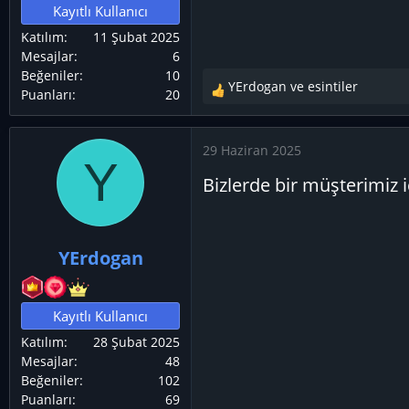
Kayıtlı Kullanıcı
Katılım
11 Şubat 2025
Mesajlar
6
Beğeniler
10
YErdogan
ve
esintiler
Puanları
20
T
e
p
29 Haziran 2025
k
Y
i
Bizlerde bir müşterimiz 
l
e
r
:
YErdogan
Kayıtlı Kullanıcı
Katılım
28 Şubat 2025
Mesajlar
48
Beğeniler
102
Puanları
69