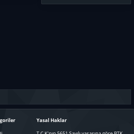
goriler
Yasal Haklar
ği
T.C.K'nın 5651 Sayılı yasasına göre BTK