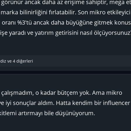
k görünür ancak daha az erişime sahiptir, mega etk
arka bilinirliğini fırlatabilir. Son mikro etkileyici
ranı %3'tü ancak daha büyüğüne gitmek konu
 işe yaradı ve yatırım getirisini nasıl ölçüyorsunuz
ldiz
ve 4 diğerleri
iç çalışmadım, o kadar bütçem yok. Ama mikro
 ve iyi sonuçlar aldım. Hatta kendim bir influencer
kitlemi artırmayı bile düşünüyorum.