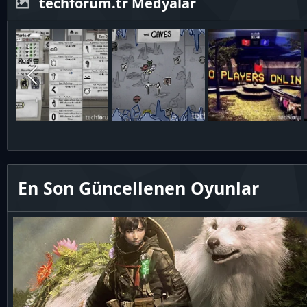
techforum.tr Medyalar
En Son Güncellenen Oyunlar