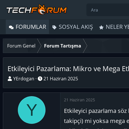
FORUMLAR
SOSYAL AKIŞ
NELER Y
Forum Genel
Forum Tartışma
Etkileyici Pazarlama: Mikro ve Mega Etk
K
B
YErdogan
21 Haziran 2025
o
a
n
ş
u
l
21 Haziran 2025
Y
y
a
Etkileyici pazarlama söz 
u
n
B
g
takipçi) mi yoksa mega et
a
ı