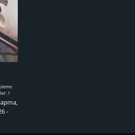
üleme:
ar:
1
Yapma,
6 -