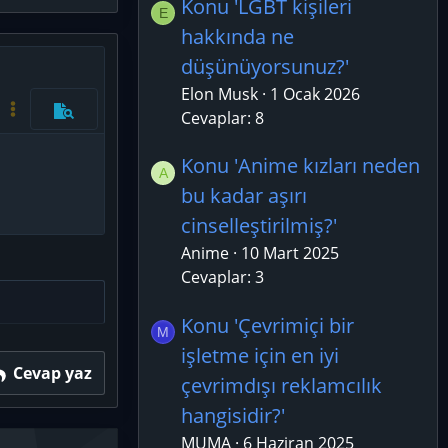
Konu 'LGBT kişileri
E
hakkında ne
düşünüyorsunuz?'
azla seçenek…
Elon Musk
1 Ocak 2026
Kod aç/kapat
Daha fazla seçenek…
Cevaplar: 8
Önizleme
Konu 'Anime kızları neden
A
bu kadar aşırı
cinselleştirilmiş?'
Anime
10 Mart 2025
Cevaplar: 3
Konu 'Çevrimiçi bir
M
işletme için en iyi
Cevap yaz
çevrimdışı reklamcılık
hangisidir?'
MUMA
6 Haziran 2025