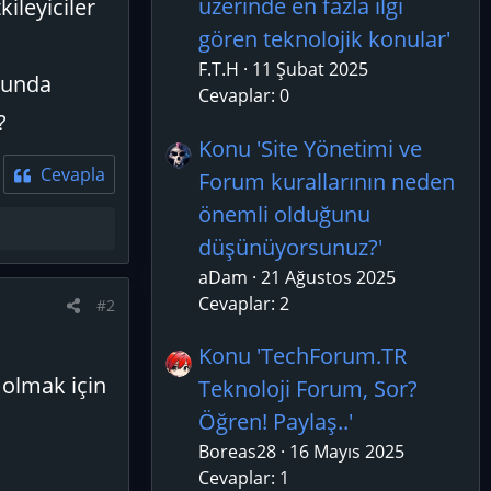
üzerinde en fazla ilgi
ileyiciler
gören teknolojik konular'
F.T.H
11 Şubat 2025
sunda
Cevaplar: 0
?
Konu 'Site Yönetimi ve
Cevapla
Forum kurallarının neden
önemli olduğunu
düşünüyorsunuz?'
aDam
21 Ağustos 2025
Cevaplar: 2
#2
Konu 'TechForum.TR
 olmak için
Teknoloji Forum, Sor?
Öğren! Paylaş..'
Boreas28
16 Mayıs 2025
Cevaplar: 1