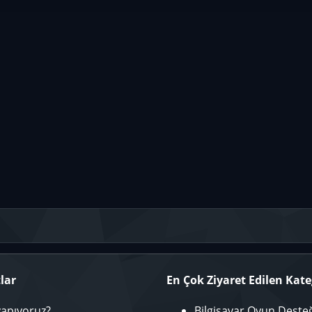
p
ta
nk
lar
En Çok Ziyaret Edilen Kate
yapıyoruz?
Bilgisayar Oyun Deste