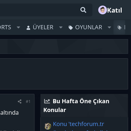
Katıl
ORTS
ÜYELER
OYUNLAR
B
Bu Hafta Öne Çıkan
#1
Konular
 altında
Konu 'techforum.tr