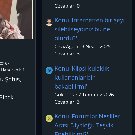
Cevaplar: 0
Konu 'İnternetten bir şeyi
silebilseydiniz bu ne
olurdu?'
CevizAğacı
3 Nisan 2025
Cevaplar: 3
026
Konu 'Klipsi kulaklık
Haberleri:
1
G
kullananlar bir
ü Şahıs,
bakabilirmi'
Goko112
2 Temmuz 2026
 Black
Cevaplar: 3
Konu 'Forumlar Nesiller
S
Arası Diyaloğu Teşvik
Edebilir mi?'