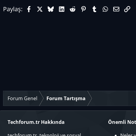
Facebook
X (Twitter)
Bluesky
LinkedIn
Reddit
Pinterest
Tumblr
WhatsAp
E-pos
Li
Paylaş:
Forum Genel
Forum Tartışma
Techforum.tr Hakkında
Önemli Not
techforum.tr, teknoloji ve sosyal
Neler 