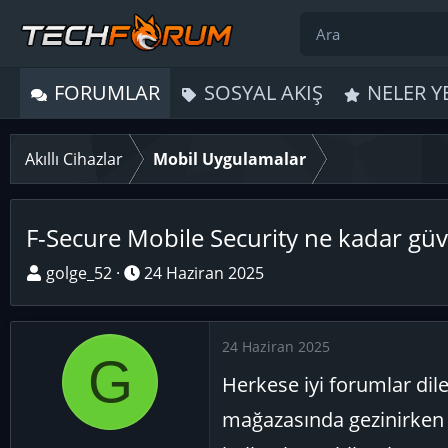
FORUMLAR
SOSYAL AKIŞ
NELER Y
Akıllı Cihazlar
Mobil Uygulamalar
F-Secure Mobile Security ne kadar güv
K
B
golge_52
24 Haziran 2025
o
a
n
ş
u
l
24 Haziran 2025
G
y
a
Herkese iyi forumlar dil
u
n
B
g
mağazasında gezinirken 
a
ı