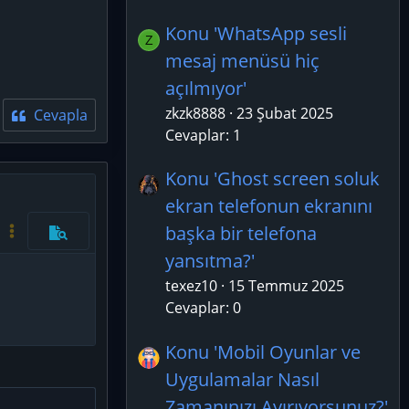
Konu 'WhatsApp sesli
Z
mesaj menüsü hiç
açılmıyor'
zkzk8888
23 Şubat 2025
Cevapla
Cevaplar: 1
Konu 'Ghost screen soluk
azla seçenek…
ekran telefonun ekranını
başka bir telefona
Kod aç/kapat
Daha fazla seçenek…
Önizleme
yansıtma?'
texez10
15 Temmuz 2025
Cevaplar: 0
Konu 'Mobil Oyunlar ve
Uygulamalar Nasıl
Zamanınızı Ayırıyorsunuz?'