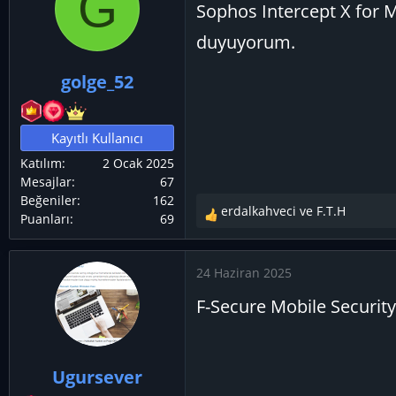
G
Sophos Intercept X for 
l
e
duyuyorum.
r
:
golge_52
Kayıtlı Kullanıcı
Katılım
2 Ocak 2025
Mesajlar
67
Beğeniler
162
erdalkahveci
ve
F.T.H
Puanları
69
T
e
p
24 Haziran 2025
k
i
F-Secure Mobile Security
l
e
r
:
Ugursever