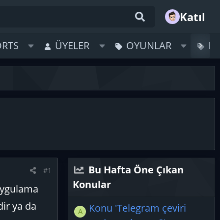
Katıl
ORTS
ÜYELER
OYUNLAR
B
Bu Hafta Öne Çıkan
#1
Konular
 uygulama
ir ya da
Konu 'Telegram çeviri
A