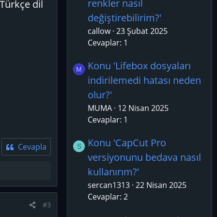
renkler nasıl
 Türkçe dil
değiştirebilirim?'
callow
23 Şubat 2025
Cevaplar: 1
Konu 'Lifebox dosyaları
M
indirilemedi hatası neden
olur?'
MUMA
12 Nisan 2025
Cevaplar: 1
Konu 'CapCut Pro
Cevapla
S
versiyonunu bedava nasıl
kullanırım?'
sercan1313
22 Nisan 2025
Cevaplar: 2
#3