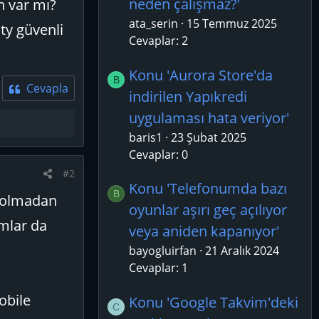
neden çalışmaz?'
n var mı?
ata_serin
15 Temmuz 2025
ty güvenli
Cevaplar: 2
Konu 'Aurora Store'da
B
Cevapla
indirilen Yapıkredi
uygulaması hata veriyor'
baris1
23 Şubat 2025
Cevaplar: 0
#2
Konu 'Telefonumda bazı
B
a olmadan
oyunlar aşırı geç açılıyor
mlar da
veya aniden kapanıyor'
bayogluirfan
21 Aralık 2024
Cevaplar: 1
obile
Konu 'Google Takvim'deki
C