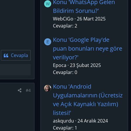
Konu 'WhatsApp Gelen
W
Bildirim Sorunu?'
WebCiGo
26 Mart 2025
Cevaplar: 2
Konu 'Google Play'de
E
puan bonunları neye göre
Cevapla
veriliyor?'
Epoca
23 Şubat 2025
Cevaplar: 0
Konu 'Android
#4
Uygulamalarının (Ücretsiz
ve Açık Kaynaklı Yazılım)
listesi!'
askqurdu
24 Aralık 2024
Cevaplar: 1