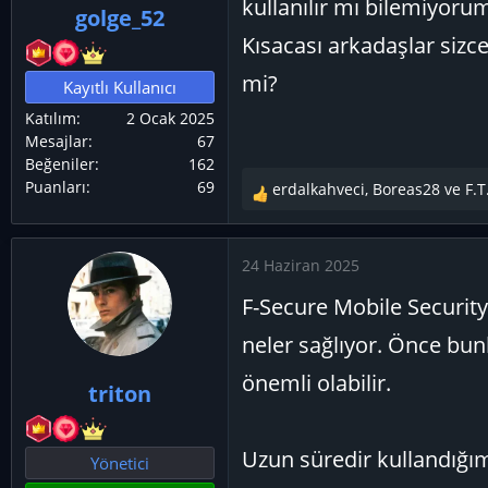
kullanılır mı bilemiyoru
golge_52
ş
ç
Kısacası arkadaşlar sizc
l
t
a
a
mi?
Kayıtlı Kullanıcı
t
r
Katılım
2 Ocak 2025
a
i
Mesajlar
67
n
h
Beğeniler
162
i
Puanları
69
erdalkahveci
,
Boreas28
ve
F.T
T
e
p
24 Haziran 2025
k
i
F-Secure Mobile Securit
l
e
neler sağlıyor. Önce bu
r
önemli olabilir.
:
triton
Uzun süredir kullandığı
Yönetici