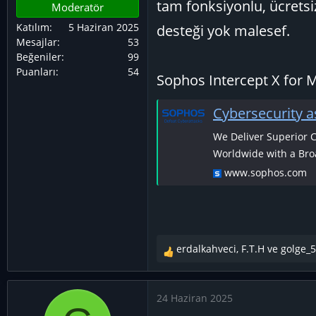
tam fonksiyonlu, ücretsiz
Moderatör
Katılım
5 Haziran 2025
desteği yok malesef.
Mesajlar
53
Beğeniler
99
Puanları
54
Sophos Intercept X for Mo
Cybersecurity a
We Deliver Superior 
Worldwide with a Broa
www.sophos.com
erdalkahveci
,
F.T.H
ve
golge_
T
e
p
24 Haziran 2025
k
i