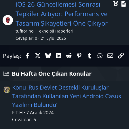
Ö
iOS 26 Güncellemesi Sonrası
n
Tepkiler Artıyor: Performans ve
e
Tasarım Şikayetleri Öne Çıkıyor
ç
tufitorino
Teknoloji Haberleri
ı
l
Cevaplar
0
21 Eylül 2025
k
Facebook
X (Twitter)
Bluesky
LinkedIn
Reddit
Pinterest
Tumblr
WhatsAp
E-pos
Li
a
Paylaş:
n
Bu Hafta Öne Çıkan Konular
Konu 'Rus Devlet Destekli Kuruluşlar
Tarafından Kullanılan Yeni Android Casus
Yazılımı Bulundu'
F.T.H
7 Aralık 2024
Cevaplar: 6