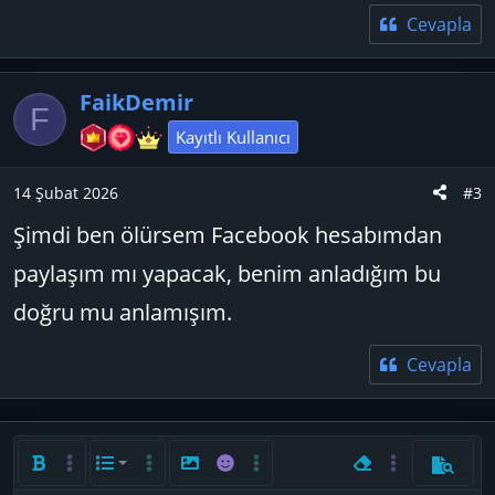
Cevapla
FaikDemir
F
Kayıtlı Kullanıcı
14 Şubat 2026
#3
Şimdi ben ölürsem Facebook hesabımdan
paylaşım mı yapacak, benim anladığım bu
doğru mu anlamışım.
Cevapla
Kalın
Daha fazla seçenek…
List
Daha fazla seçenek…
Resim ekle
İfadeler
Daha fazla seçenek…
Biçimlendirmeyi ka
Daha fazla seç
Önizlem
Sıralı liste