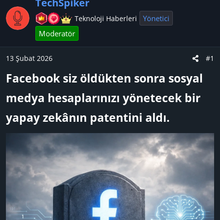
u
n
t
TechSpiker
B
g
l
Yönetici
Teknoloji Haberleri
a
ı
e
Moderatör
ş
ç
r
l
t
13 Şubat 2026
a
a
#1
t
r
Facebook siz öldükten sonra sosyal
a
i
n
h
medya hesaplarınızı yönetecek bir
i
yapay zekânın patentini aldı.​