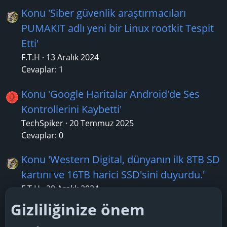
Konu 'Siber güvenlik araştırmacıları
PUMAKIT adlı yeni bir Linux rootkit Tespit
Etti'
F.T.H
13 Aralık 2024
Cevaplar: 1
Konu 'Google Haritalar Android'de Ses
Kontrollerini Kaybetti'
TechSpiker
20 Temmuz 2025
Cevaplar: 0
Konu 'Western Digital, dünyanın ilk 8TB SD
kartını ve 16TB harici SSD'sini duyurdu.'
F.T.H
20 Aralık 2024
Cevaplar: 1
Gizliliğinize önem
Konu 'Microsoft, 10. Yıldönümünü