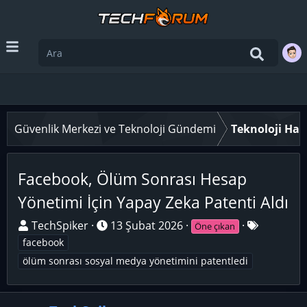
Güvenlik Merkezi ve Teknoloji Gündemi
Teknoloji Hab
Facebook, Ölüm Sonrası Hesap
Yönetimi İçin Yapay Zeka Patenti Aldı
K
B
E
TechSpiker
13 Şubat 2026
Öne çıkan
o
a
t
facebook
n
ş
i
ölüm sonrası sosyal medya yönetimini patentledi
u
l
k
y
a
e