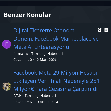
Benzer Konular
Ö
Dijital Ticarette Otonom
n
Dönem: Facebook Marketplace ve
F
e
Meta AI Entegrasyonu
ç
fatma_nc
Teknoloji Haberleri
ı
l
Cevaplar
0
12 Mart 2026
k
Facebook Meta 29 Milyon Hesabı
a
Etkileyen Veri İhlali Nedeniyle 251
n
Milyon€ Para Cezasına Çarptırıldı
F.T.H
Teknoloji Haberleri
Cevaplar
6
19 Aralık 2024