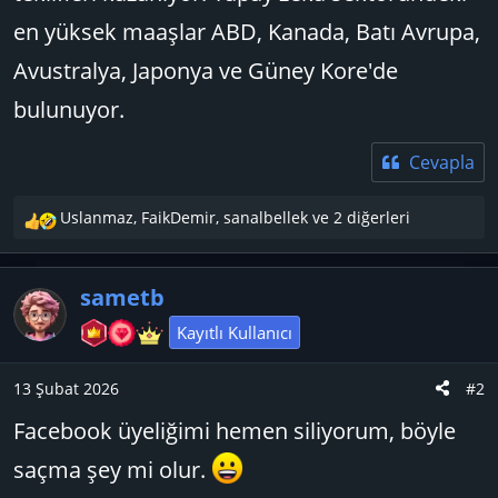
en yüksek maaşlar ABD, Kanada, Batı Avrupa,
Avustralya, Japonya ve Güney Kore'de
bulunuyor.
Cevapla
Uslanmaz
,
FaikDemir
,
sanalbellek
ve 2 diğerleri
T
e
p
sametb
k
i
Kayıtlı Kullanıcı
l
e
13 Şubat 2026
#2
r
:
Facebook üyeliğimi hemen siliyorum, böyle
saçma şey mi olur.