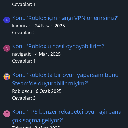
Cevaplar: 1
Konu 'Roblox için hangi VPN önerirsiniz?'
K
kamuran
24 Nisan 2025
Cevaplar: 2
Konu 'Roblox'u nasıl oynayabilirim?'
N
navigatio
4 Mart 2025
Cevaplar: 1
Konu 'Roblox'ta bir oyun yaparsam bunu
Steam'de duyurabilir miyim?'
RobloXcu
6 Ocak 2025
Cevaplar: 3
Konu 'FPS benzer rekabetçi oyun ağı bana
T
çok saçma geliyor?'