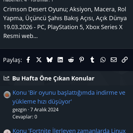
Crimson Desert Oyunu; Aksiyon, Macera, Rol
Yapma, Üçüncü Şahıs Bakış Açısı, Açık Dünya
19.03.2026 - PC, PlayStation 5, Xbox Series X
Resmi web...
Facebook
X (Twitter)
Bluesky
LinkedIn
Reddit
Pinterest
Tumblr
WhatsAp
E-pos
Li
Paylaş:
Bu Hafta Öne Çıkan Konular
Konu 'Bir oyunu başlattığımda indirme ve
yükleme hızı düşüyor'
gezgin
7 Aralık 2024
Cevaplar: 0
Konu 'Fortnite İlerleyen zamanlarda Linux
A