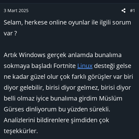
u
n
B
g
3 Mart 2025
#1
a
ı
Selam, herkese online oyunlar ile ilgili sorum
ş
ç
l
t
var ?
a
a
t
r
a
i
Artık Windows gerçek anlamda bunalıma
n
h
sokmaya başladı Fortnite
Linux
desteği gelse
i
ne kadar güzel olur çok farklı görüşler var biri
diyor gelebilir, birisi diyor gelmez, birisi diyor
belli olmaz iyice bunalıma girdim Müslüm
Gürses dinliyorum bu yüzden sürekli.
Analizlerini bildirenlere şimdiden çok
teşekkürler.