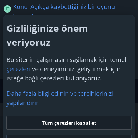
Konu 'Açıkça kaybettiğiniz bir oyunu
E
kazandınız mı?'
elmasekeri
4 Mart 2025
Gizliliğinize önem
Cevaplar: 1
veriyoruz
Konu 'Mount & Blade II: Bannerlord
M
çevrimiçi mod?'
Bu sitenin çalışmasını sağlamak için temel
muhterem19
21 Mart 2026
çerezleri
ve deneyiminizi geliştirmek için
Cevaplar: 1
isteğe bağlı çerezleri kullanıyoruz.
Oyun Forumu
Çevrimiçi/Ağ Oyun Desteği
Daha fazla bilgi edinin ve tercihlerinizi
yapılandırın
Çerezler
Tüm çerezleri kabul et
Bize ulaşın
Şartlar ve kurallar
Gizlilik politikası
Yardım
Ana sayfa
R