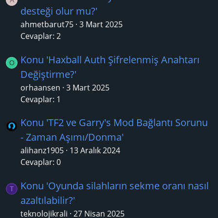
desteği olur mu?'
ahmetbarut75
3 Mart 2025
Cevaplar: 2
Konu 'Haxball Auth Şifrelenmiş Anahtarı
O
Değiştirme?'
orhaansen
3 Mart 2025
Cevaplar: 1
Konu 'TF2 ve Garry's Mod Bağlantı Sorunu
- Zaman Aşımı/Donma'
alihanz1905
13 Aralık 2024
Cevaplar: 0
Konu 'Oyunda silahların sekme oranı nasıl
T
azaltılabilir?'
teknolojikrali
27 Nisan 2025