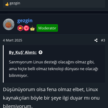
gezgin
T
e
p
gezgin
k
i
Moderatör
l
e
4 Mart 2025
#3
r
:
By_KuŞ' Alıntı:
Sanmıyorum Linux desteği olacağını olmaz gibi,
ama hiçte belli olmaz teknoloji dünyası ne olacağı
bilinmiyor.
Düşünüyorum olsa fena olmaz elbet, Linux
kaynakçıları böyle bir şeye ilgi duyar mı onu
bilemiyorum.