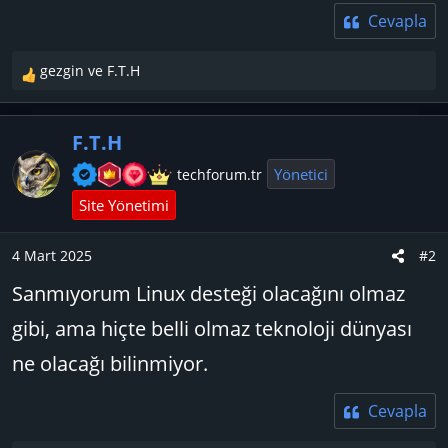
Cevapla
gezgin
ve
F.T.H
T
e
p
F.T.H
k
i
Yönetici
techforum.tr
l
Site Yönetimi
e
r
:
4 Mart 2025
#2
Sanmıyorum Linux desteği olacağını olmaz
gibi, ama hiçte belli olmaz teknoloji dünyası
ne olacağı bilinmiyor.
Cevapla