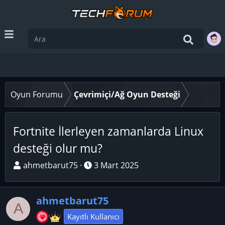
Oyun Forumu
Çevrimiçi/Ağ Oyun Desteği
Fortnite İlerleyen zamanlarda Linux
desteği olur mu?
K
B
ahmetbarut75
3 Mart 2025
o
a
n
ş
ahmetbarut75
u
l
A
y
a
Kayıtlı Kullanıcı