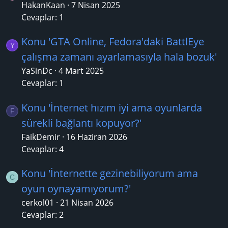
HakanKaan
7 Nisan 2025
Cevaplar: 1
Konu 'GTA Online, Fedora'daki BattlEye
Y
çalışma zamanı ayarlamasıyla hala bozuk'
YaSinDc
4 Mart 2025
Cevaplar: 1
Konu 'İnternet hızım iyi ama oyunlarda
F
sürekli bağlantı kopuyor?'
FaikDemir
16 Haziran 2026
Cevaplar: 4
Konu 'İnternette gezinebiliyorum ama
C
oyun oynayamıyorum?'
cerkol01
21 Nisan 2026
Cevaplar: 2