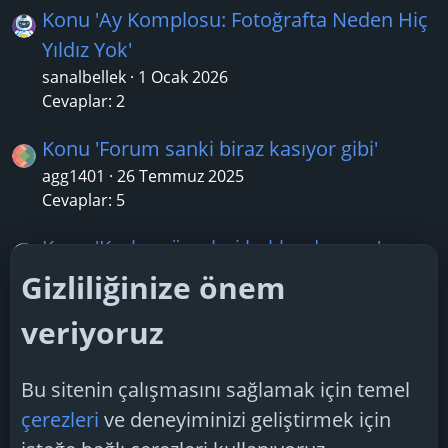
Konu 'Ay Komplosu: Fotoğrafta Neden Hiç
Yıldız Yok'
sanalbellek
1 Ocak 2026
Cevaplar: 2
Konu 'Forum sanki biraz kasıyor gibi'
agg1401
26 Temmuz 2025
Cevaplar: 5
Konu 'Korku görevleri hakkında soru'
resul37
17 Ağustos 2025
Gizliliğinize önem
Cevaplar: 0
veriyoruz
Konu 'Sürekli 333 sayısını görüyorum bu
ne anlama geliyor?'
Bu sitenin çalışmasını sağlamak için temel
BeNan
12 Aralık 2024
çerezleri
ve deneyiminizi geliştirmek için
Cevaplar: 2