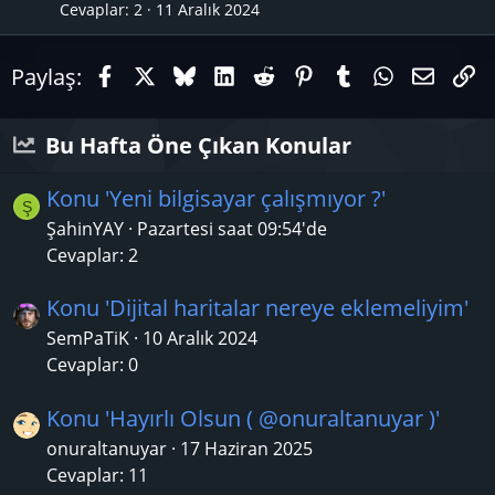
Cevaplar
2
11 Aralık 2024
Facebook
X (Twitter)
Bluesky
LinkedIn
Reddit
Pinterest
Tumblr
WhatsAp
E-pos
Li
Paylaş:
Bu Hafta Öne Çıkan Konular
Konu 'Yeni bilgisayar çalışmıyor ?'
Ş
ŞahinYAY
Pazartesi saat 09:54'de
Cevaplar: 2
Konu 'Dijital haritalar nereye eklemeliyim'
SemPaTiK
10 Aralık 2024
Cevaplar: 0
Konu 'Hayırlı Olsun ( @onuraltanuyar )'
onuraltanuyar
17 Haziran 2025
Cevaplar: 11