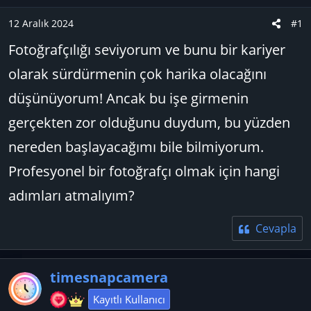
u
n
B
g
12 Aralık 2024
#1
a
ı
Fotoğrafçılığı seviyorum ve bunu bir kariyer
ş
ç
l
t
olarak sürdürmenin çok harika olacağını
a
a
düşünüyorum! Ancak bu işe girmenin
t
r
a
i
gerçekten zor olduğunu duydum, bu yüzden
n
h
nereden başlayacağımı bile bilmiyorum.
i
Profesyonel bir fotoğrafçı olmak için hangi
adımları atmalıyım?
Cevapla
timesnapcamera
Kayıtlı Kullanıcı