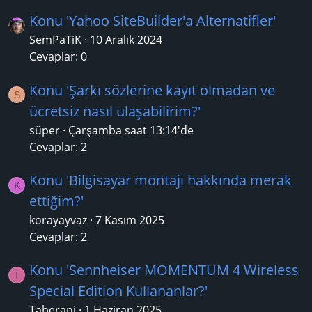
Konu 'Yahoo SiteBuilder'a Alternatifler'
SemPaTiK
10 Aralık 2024
Cevaplar: 0
Konu 'Şarkı sözlerine kayıt olmadan ve
S
ücretsiz nasıl ulaşabilirim?'
süper
Çarşamba saat 13:14'de
Cevaplar: 2
Konu 'Bilgisayar montajı hakkında merak
K
ettiğim?'
korayayvaz
7 Kasım 2025
Cevaplar: 2
Konu 'Sennheiser MOMENTUM 4 Wireless
T
Special Edition Kullananlar?'
Taberani
1 Haziran 2025