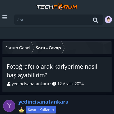
Forum Genel
Soru - Cevap
Fotoğrafçı olarak kariyerime nasıl
başlayabilirim?
K
B
yedincisanatankara
12 Aralık 2024
o
a
n
ş
yedincisanatankara
u
l
Y
y
a
Kayıtlı Kullanıcı