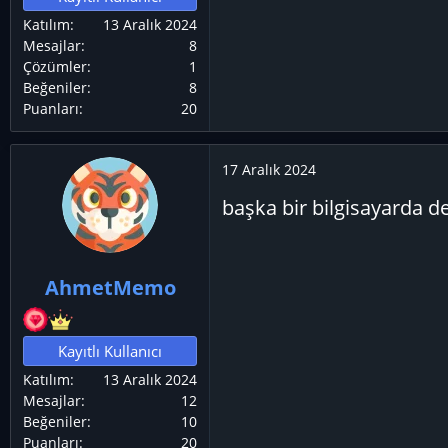
Katılım
13 Aralık 2024
Mesajlar
8
Çözümler
1
Beğeniler
8
Puanları
20
17 Aralık 2024
başka bir bilgisayarda 
AhmetMemo
Kayıtlı Kullanıcı
Katılım
13 Aralık 2024
Mesajlar
12
Beğeniler
10
Puanları
20