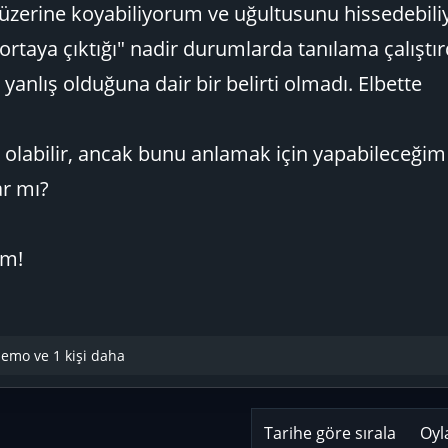
 üzerine koyabiliyorum ve uğultusunu hissedebil
 "ortaya çıktığı" nadir durumlarda tanılama çalıştı
 yanlış olduğuna dair bir belirti olmadı. Elbette
 olabilir, ancak bunu anlamak için yapabileceği
ar mı?
im!
Memo
ve 1 kişi daha
Tarihe göre sırala
Oyl