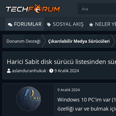
FORUMLAR
SOSYAL AKIŞ
NELER Y
Donanım Desteği
Çıkarılabilir Medya Sürücüleri
Harici Sabit disk sürücü listesinden sü
K
B
aslanduranhukuk
9 Aralık 2024
o
a
n
ş
u
l
9 Aralık 2024
y
a
Windows 10 PC'im var (1
u
n
B
g
özelliği var ve bulmak iç
a
ı