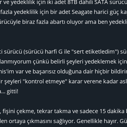
 ve yedeklilik için iki adet 8TB dahili SATA sürüc
zla yedeklilik için bir adet Seagate harici güç k
ürücüyle biraz fazla abartı oluyor ama ben yedekli
i sürücü (sürücü harfi G ile "sert etiketledim") sü
anmıyorum çünkü belirli şeyleri yedeklemek için
s'im var ve başarısız olduğuna dair hiçbir bildir
 şeyleri "kontrol etmeye" karar verene kadar as
. gitti!
 fişini çekme, tekrar takma ve sadece 15 dakika
en ortaya çıkmasını sağlıyor. Genellikle hayır. Gü