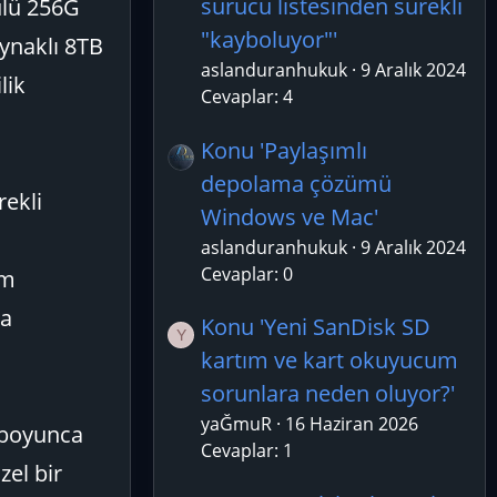
sürücü listesinden sürekli
ülü 256G
"kayboluyor"'
aynaklı 8TB
aslanduranhukuk
9 Aralık 2024
lik
Cevaplar: 4
Konu 'Paylaşımlı
depolama çözümü
rekli
Windows ve Mac'
aslanduranhukuk
9 Aralık 2024
Cevaplar: 0
im
la
Konu 'Yeni SanDisk SD
Y
kartım ve kart okuyucum
sorunlara neden oluyor?'
yaĞmuR
16 Haziran 2026
 boyunca
Cevaplar: 1
zel bir