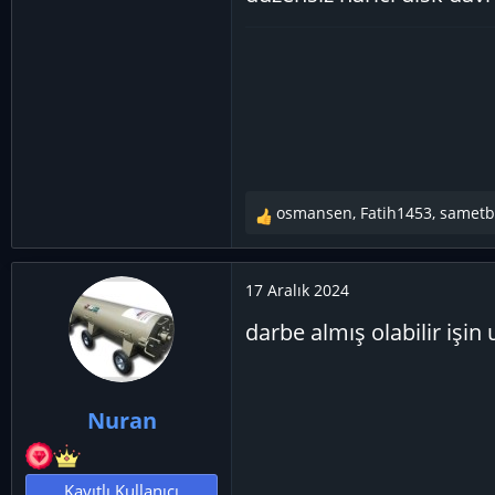
osmansen
,
Fatih1453
,
sametb
T
e
p
17 Aralık 2024
k
i
darbe almış olabilir işi
l
e
r
:
Nuran
Kayıtlı Kullanıcı