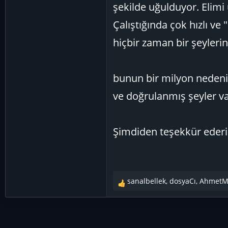
şekilde uğulduyor. Elimi
Çalıştığında çok hızlı ve
hiçbir zaman bir şeylerin
bunun bir milyon nedeni
ve doğrulanmış şeyler v
Şimdiden teşekkür eder
sanalbellek
,
dosyaCı
,
Ahmet
T
e
p
k