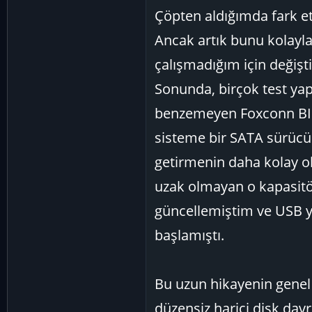
Çöpten aldığımda fark ett
Ancak artık bunu kolayl
çalışmadığım için değişt
Sonunda, birçok test yap
benzemeyen Foxconn BIOS
sisteme bir SATA sürücüs
getirmenin daha kolay o
uzak olmayan o kapasitö
güncellemiştim ve USB yu
başlamıştı.
Bu uzun hikayenin genel 
düzensiz harici disk davr