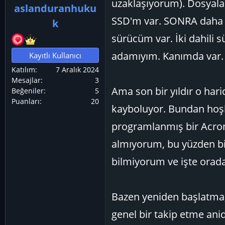
uzaklaşıyorum). Dosyalar
aslanduranhuku
ş
ç
SSD'm var. SONRA daha fa
l
t
k
a
a
sürücüm var. İki dahili s
t
r
adamıyım. Kanımda var.
Kayıtlı Kullanıcı
a
i
n
h
Katılım
7 Aralık 2024
i
Mesajlar
3
Ama son bir yıldır o haric
Beğeniler
5
Puanları
20
kayboluyor. Bundan hoşl
programlanmış bir Acroni
almıyorum, bu yüzden bir
bilmiyorum ve işte orada..
Bazen yeniden başlatma,
genel bir takip etme anid