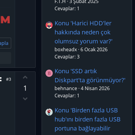
F.T.H
3 Şubat 2025
Cevaplar: 1
Konu 'Harici HDD'ler
hakkında neden çok
olumsuz yorum var?'
apla
boxheadx
6 Ocak 2026
Cevaplar: 3
Konu 'SSD artık
B
O
Diskpart'ta görünmüyor?'
#3
y
1
behnance
4 Nisan 2026
l
Cevaplar: 1
a
D
o
Konu 'Birden fazla USB
w
hub'ını birden fazla USB
n
v
portuna bağlayabilir
o