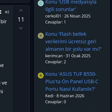
Konu 'USB medyasıyla
C
ilgili sorunlar'
O
#2
y
cerkol01
26 Nisan 2025
11
l
bir
Cevaplar: 1
a
D
o
Konu 'Flash bellek
K
w
verilerimi ücretsiz geri
n
almanın bir yolu var mı?'
v
kerimcan
31 Ocak 2025
o
Cevaplar: 2
t
me
e
Konu 'ASUS TUF B550-
K
Plus'ta Ön Panel USB-C
 ve
Portu Nasıl Kullanılır?'
ni
Kedi
8 Haziran 2026
Cevaplar: 0