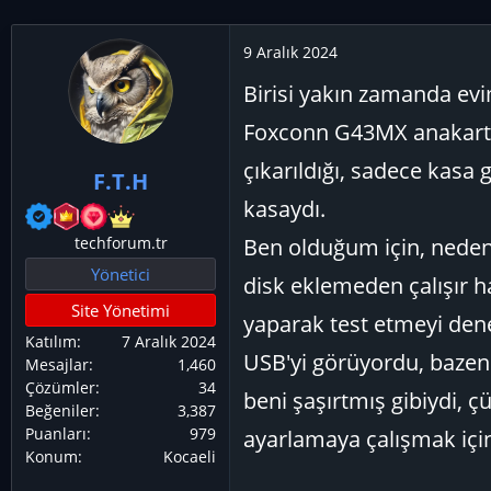
i
l
e
9 Aralık 2024
r
Birisi yakın zamanda ev
:
Foxconn G43MX anakart (
çıkarıldığı, sadece kasa 
F.T.H
kasaydı.
techforum.tr
Ben olduğum için, neden 
Yönetici
disk eklemeden çalışır h
Site Yönetimi
yaparak test etmeyi den
Katılım
7 Aralık 2024
USB'yi görüyordu, baze
Mesajlar
1,460
Çözümler
34
beni şaşırtmış gibiydi, 
Beğeniler
3,387
Puanları
979
ayarlamaya çalışmak için
Konum
Kocaeli