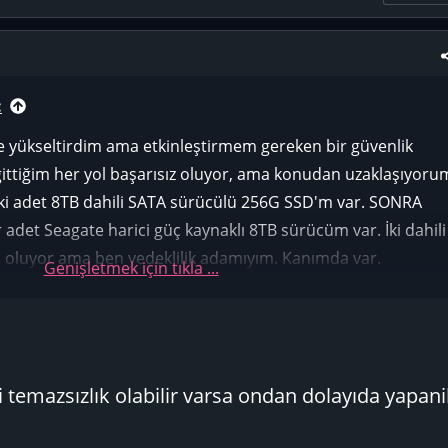
:
e yükseltirdim ama etkinleştirmem gereken bir güvenlik
 gittiğim her yol başarısız oluyor, ama konudan uzaklaşıyoru
n iki adet 8TB dahili SATA sürücülü 256G SSD'm var. SONRA
ir adet Seagate harici güç kaynaklı 8TB sürücüm var. İki dahili
tı oluyor ama ben yedeklilik adamıyım. Kanımda var.
Genişletmek için tıkla ...
sürücü (sürücü harfi G ile "sert etiketledim") sürekli
mıyorum çünkü belirli şeyleri yedeklemek için
im var ve başarısız olduğuna dair hiçbir bildirim almıyorum
i temazsızlık olabilir varsa ondan dolayıda yapanil
trol etmeye" karar verene kadar asla bilmiyorum ve işte