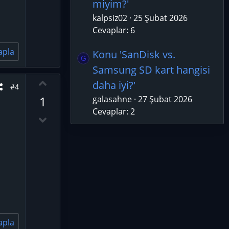
miyim?'
t
kalpsiz02
25 Şubat 2026
e
Cevaplar: 6
apla
Konu 'SanDisk vs.
G
Samsung SD kart hangisi
O
daha iyi?'
#4
y
1
galasahne
27 Şubat 2026
l
Cevaplar: 2
a
D
o
w
n
v
o
t
e
apla