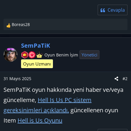
Cevapla
Boreas28
T
e
p
SemPaTiK
k
i
Yönetici
Oyun Benim İşim
l
Oyun Uzmanı
e
r
:
31 Mayıs 2025
#2
SemPaTiK oyun hakkında yeni haber ve/veya
güncelleme,
Hell Is Us PC sistem
gereksinimleri açıklandı.
güncellenen oyun
Item
Hell is Us Oyunu