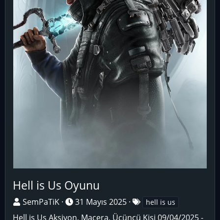
Hell is Us Oyunu
K
B
E
SemPaTiK
31 Mayıs 2025
hell is us
o
a
t
Hell is Us Aksiyon, Macera, Üçüncü Kişi 09/04/2025 -