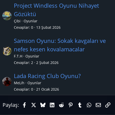
Project Windless Oyunu Nihayet
Gözüktü
Çibi
Oyunlar
Cevaplar
0
13 Şubat 2026
Samson Oyunu: Sokak kavgaları ve
nefes kesen kovalamacalar
F.T.H
Oyunlar
Cevaplar
2
2 Şubat 2026
Lada Racing Club Oyunu?
MeLih
Oyunlar
Cevaplar
0
21 Ocak 2026
Facebook
X (Twitter)
Bluesky
LinkedIn
Reddit
Pinterest
Tumblr
WhatsAp
E-pos
Li
Paylaş: