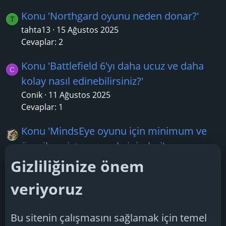
Konu 'Northgard oyunu neden donar?'
T
tahta13
15 Ağustos 2025
Cevaplar: 2
Konu 'Battlefield 6'yı daha ucuz ve daha
C
kolay nasıl edinebilirsiniz?'
Conik
11 Ağustos 2025
Cevaplar: 1
Konu 'MindsEye oyunu için minimum ve
önerilen sistem gereksinimleri'
F.T.H
22 Mayıs 2025
Gizliliğinize önem
Cevaplar: 1
veriyoruz
Konu 'Days Gone Delights - 100 üzerinden
O
81 puan'
Bu sitenin çalışmasını sağlamak için temel
oyunbotu4
17 Ağustos 2025