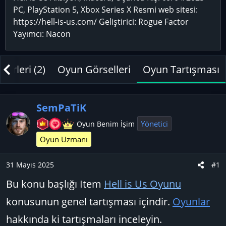
n
ş
i
PC, PlayStation 5, Xbox Series X Resmi web sitesi:
u
l
k
https://hell-is-us.com/ Geliştirici: Rogue Factor
y
a
e
Yayımcı: Nacon
u
n
t
B
g
l
a
ı
e
erleri (2)
Oyun Görselleri
Oyun Tartışması
ş
ç
r
l
t
a
a
SemPaTiK
t
r
Yönetici
Oyun Benim İşim
a
i
n
h
Oyun Uzmanı
i
31 Mayıs 2025
#1
Bu konu başlığı Item
Hell is Us Oyunu
konusunun genel tartışması içindir.
Oyunlar
hakkında ki tartışmaları inceleyin.