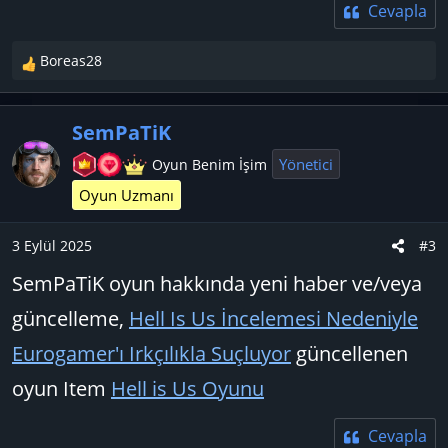
Cevapla
Boreas28
T
e
p
SemPaTiK
k
i
Yönetici
Oyun Benim İşim
l
Oyun Uzmanı
e
r
:
3 Eylül 2025
#3
SemPaTiK oyun hakkında yeni haber ve/veya
güncelleme,
Hell Is Us İncelemesi Nedeniyle
Eurogamer'ı Irkçılıkla Suçluyor
güncellenen
oyun Item
Hell is Us Oyunu
Cevapla