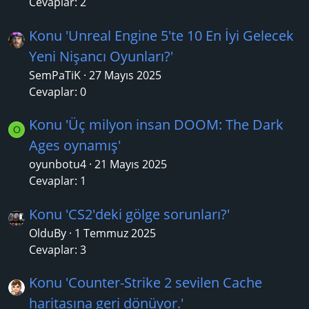
Cevaplar: 2
Konu 'Unreal Engine 5'te 10 En İyi Gelecek
Yeni Nişancı Oyunları?'
SemPaTiK
27 Mayıs 2025
Cevaplar: 0
Konu 'Üç milyon insan DOOM: The Dark
O
Ages oynamış'
oyunbotu4
21 Mayıs 2025
Cevaplar: 1
Konu 'CS2'deki gölge sorunları?'
OlduBy
1 Temmuz 2025
Cevaplar: 3
Konu 'Counter-Strike 2 sevilen Cache
haritasına geri dönüyor.'