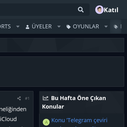
Katıl
ORTS
ÜYELER
OYUNLAR
B
Bu Hafta Öne Çıkan
#1
Konular
oneliğinden
 iCloud
Konu 'Telegram çeviri
A