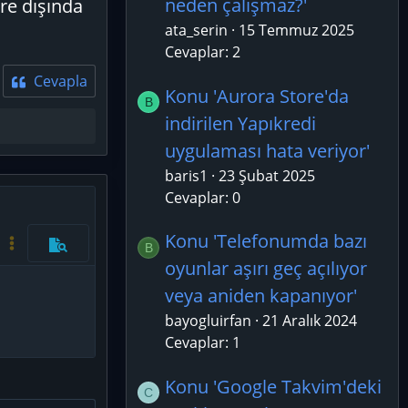
neden çalışmaz?'
ore dışında
ata_serin
15 Temmuz 2025
Cevaplar: 2
Cevapla
Konu 'Aurora Store'da
B
indirilen Yapıkredi
uygulaması hata veriyor'
baris1
23 Şubat 2025
Cevaplar: 0
azla seçenek…
Konu 'Telefonumda bazı
B
Kod aç/kapat
Daha fazla seçenek…
Önizleme
oyunlar aşırı geç açılıyor
veya aniden kapanıyor'
bayogluirfan
21 Aralık 2024
Cevaplar: 1
Konu 'Google Takvim'deki
C