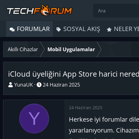
FORUMLAR
SOSYAL AKIŞ
NELER Y
Akıllı Cihazlar
Mobil Uygulamalar
iCloud üyeliğini App Store harici nered
K
B
YunaUK
24 Haziran 2025
o
a
n
ş
u
l
24 Haziran 2025
Y
y
a
Herkese iyi forumlar dil
u
n
B
g
yararlanıyorum. Cihazım
a
ı