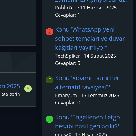
RobloXcu
11 Haziran 2025
Cevaplar: 1
Konu 'WhatsApp yeni
sohbet temaları ve duvar
kağıtları yayınlıyor'
TechSpiker
14 Şubat 2025
Cevaplar: 5
Konu 'Xioami Launcher
E
an 2025
alternatif tavsiyesi?'
A
ata_serin
Emaryum
15 Temmuz 2025
Cevaplar: 0
Konu 'Engellenen Letgo
E
hesabı nasıl geri açılır?'
enes20
13 Nisan 2025