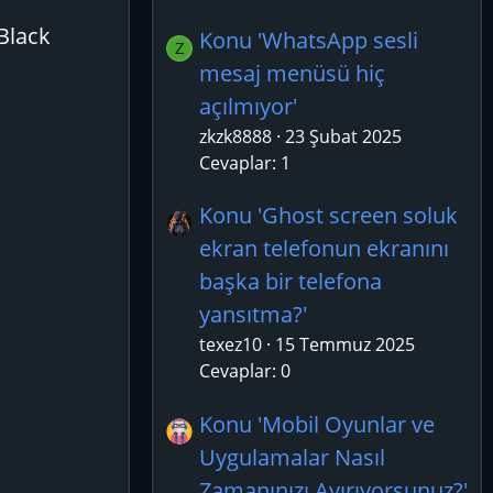
 Black
Konu 'WhatsApp sesli
Z
mesaj menüsü hiç
açılmıyor'
zkzk8888
23 Şubat 2025
Cevaplar: 1
Konu 'Ghost screen soluk
ekran telefonun ekranını
başka bir telefona
yansıtma?'
texez10
15 Temmuz 2025
Cevaplar: 0
Konu 'Mobil Oyunlar ve
Uygulamalar Nasıl
Zamanınızı Ayırıyorsunuz?'