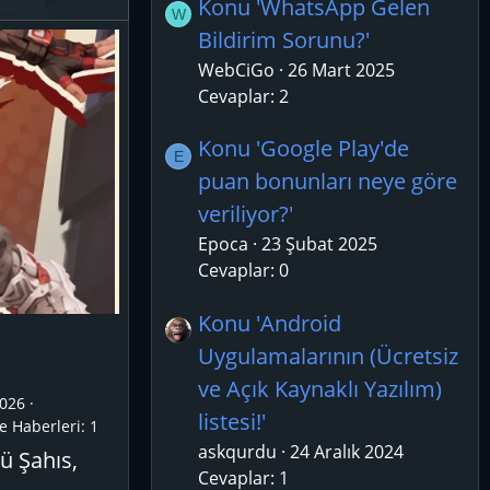
Konu 'WhatsApp Gelen
W
Bildirim Sorunu?'
WebCiGo
26 Mart 2025
Cevaplar: 2
Konu 'Google Play'de
E
puan bonunları neye göre
veriliyor?'
Epoca
23 Şubat 2025
Cevaplar: 0
Konu 'Android
Uygulamalarının (Ücretsiz
ve Açık Kaynaklı Yazılım)
026
listesi!'
e Haberleri:
1
askqurdu
24 Aralık 2024
ü Şahıs,
Cevaplar: 1