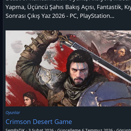
Yapma, Üçüncü Şahıs Bakış Açısı, Fantastik, K
Sonrası Çıkış Yaz 2026 - PC, PlayStation...
Oyunlar
Crimson Desert Game
SemPaTiK
3 Şubat 2026
Güncelleme
6 Temmuz 2026
Görünt