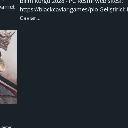
Bilim Kurgu 2028 - PC Resmi web sitesi:
ıyamet
https://blackcaviar.games/pio Geliştirici:
Caviar...
üleme: