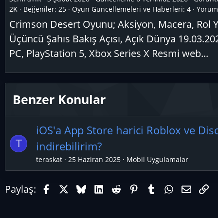
2K
Beğeniler: 25
Oyun Güncellemeleri ve Haberleri:
4
Yoruml
Crimson Desert Oyunu; Aksiyon, Macera, Rol 
Üçüncü Şahıs Bakış Açısı, Açık Dünya 19.03.202
PC, PlayStation 5, Xbox Series X Resmi web...
Benzer Konular
iOS'a App Store harici Roblox ve Di
T
indirebilirim?
teraskat
25 Haziran 2025
Mobil Uygulamalar
Facebook
X (Twitter)
Bluesky
LinkedIn
Reddit
Pinterest
Tumblr
WhatsAp
E-pos
Li
Paylaş: