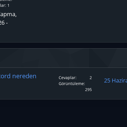
ar:
1
Yapma,
6 -
scord nereden
Cevaplar
2
25 Hazir
Görüntüleme
295
p
ta
nk