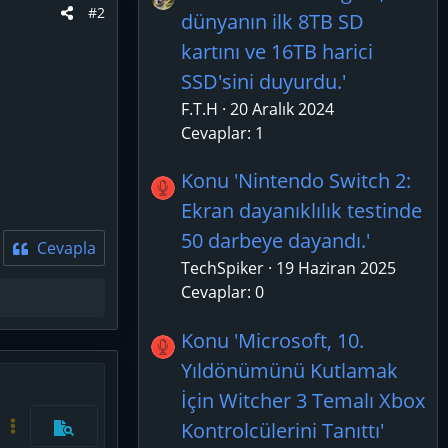
#2
dünyanın ilk 8TB SD
kartını ve 16TB harici
SSD'sini duyurdu.'
F.T.H
20 Aralık 2024
Cevaplar: 1
Konu 'Nintendo Switch 2:
Ekran dayanıklılık testinde
50 darbeye dayandı.'
Cevapla
TechSpiker
19 Haziran 2025
Cevaplar: 0
Konu 'Microsoft, 10.
Yıldönümünü Kutlamak
azla seçenek…
İçin Witcher 3 Temalı Xbox
Kontrolcülerini Tanıttı'
Kod aç/kapat
Daha fazla seçenek…
Önizleme