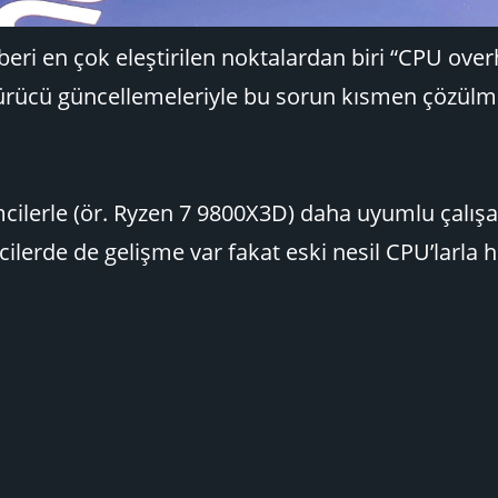
beri en çok eleştirilen noktalardan biri “CPU ove
sürücü güncellemeleriyle bu sorun kısmen çözülm
emcilerle (ör. Ryzen 7 9800X3D) daha uyumlu çalış
mcilerde de gelişme var fakat eski nesil CPU’larla h