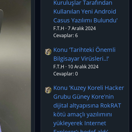
Kuruluşlar Tarafından
Kullanılan Yeni Android
Casus Yazılımı Bulundu'
F.T.H
7 Aralık 2024
Cevaplar: 6
Konu 'Tarihteki Önemli
Bilgisayar Virüsleri..!'
F.T.H
10 Aralık 2024
Cevaplar: 0
Konu 'Kuzey Koreli Hacker
Grubu Güney Kore'nin
dijital altyapısına RokRAT
kötü amaçlı yazılımını
yükleyerek Internet
Explorer'ı hedef aldı'