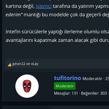
kartına değil,
işlemci
tarafına da yatırım yapma
ederim”
mantığı bu modelde çok da geçerli değ
Intel’in sürücülerle yaptığı ilerleme olumlu ol
avantajlarını kapatmak zaman alacak gibi dur
geser22
ve
oLay
T
e
Y
p
tufitorino
Moderatör
·
2
k
a
Moderatör
i
z
l
Mesajlar
131
Beğeniler
303
a
e
r
r
: