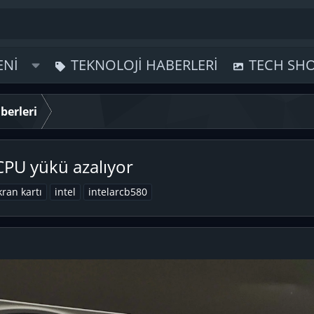
ENI
TEKNOLOJI HABERLERI
TECH SH
berleri
 CPU yükü azalıyor
kran kartı
intel
intelarcb580