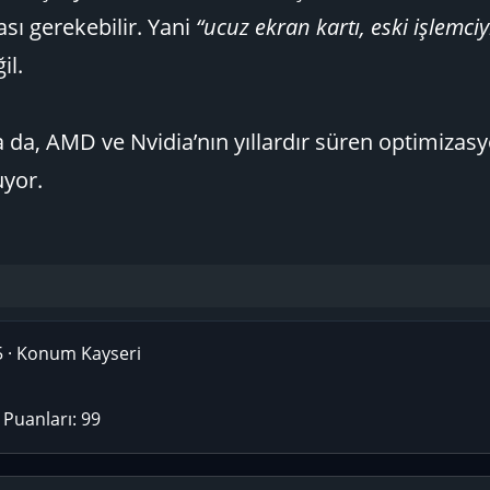
sı gerekebilir. Yani
“ucuz ekran kartı, eski işlemciy
il.
sa da, AMD ve Nvidia’nın yıllardır süren optimizas
uyor.
5
·
Konum
Kayseri
Puanları
99