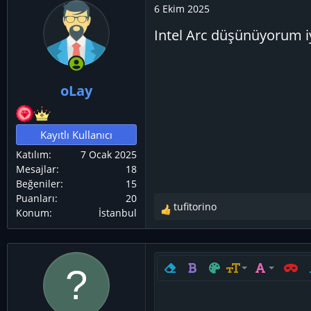
6 Ekim 2025
Intel Arc düşünüyorum iy
oLay
Kayıtlı Kullanıcı
Katılım
7 Ocak 2025
Mesajlar
18
Beğeniler
15
Puanları
20
tufitorino
Konum
İstanbul
T
e
p
k
i
Biçimlendirmeyi kaldır
Kalın
Metin rengi
Yazı boyutu
Yazı tipi
Satır i
Y
9
Arial
l
e
10
Book Antiqua