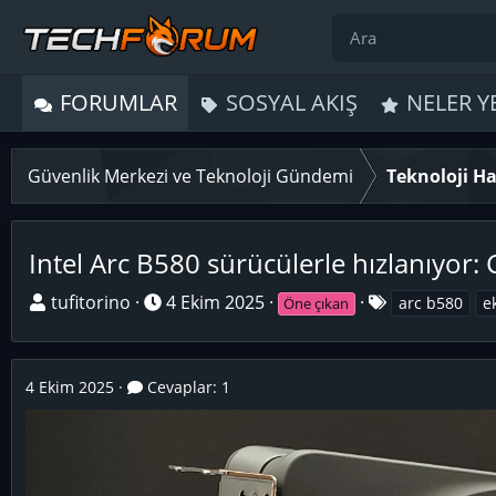
FORUMLAR
SOSYAL AKIŞ
NELER Y
Güvenlik Merkezi ve Teknoloji Gündemi
Teknoloji Ha
Intel Arc B580 sürücülerle hızlanıyor:
K
B
E
tufitorino
4 Ekim 2025
arc b580
e
Öne çıkan
o
a
t
n
ş
i
u
l
k
4 Ekim 2025
Cevaplar: 1
y
a
e
u
n
t
B
g
l
a
ı
e