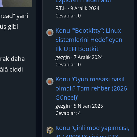
F.T.H
9 Aralık 2024
rhead” yani
Cevaplar: 0
üş gibi
Konu '“Bootkitty”: Linux
Sistemlerini Hedefleyen
İlk UEFI Bootkit'
gezgin
7 Aralık 2024
arak daha
Cevaplar: 0
âlâ ciddi
Konu 'Oyun masası nasıl
olmalı? Tam rehber (2026
Güncel)'
gezgin
5 Nisan 2025
Cevaplar: 4
Konu 'Çinli mod yapımcısı,
i9-14900HX çipi ve RTX