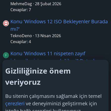
MehmeDag
28 Şubat 2026
Cevaplar: 7
Konu 'Windows 12 ISO Bekleyenler Burada
mı?'
TeknoDeno
13 Nisan 2026
Cevaplar: 4
Konu 'Windows 11 nispeten zayıf
F
işlemciler için uygun değil mi? Detaylı
Cevap ve Öneriler'
Gizliliğinize önem
febboi
20 Ekim 2025
veriyoruz
Cevaplar: 2
Konu 'Windows 11 Performansı?'
Bu sitenin çalışmasını sağlamak için temel
W
WebCiGo
26 Temmuz 2026
çerezleri
ve deneyiminizi geliştirmek için
Cevaplar: 1
isteğe bağlı çerezleri kullanıyoruz.