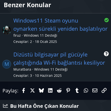
Benzer Konular
Windows11 Steam oyunu
oynarken sürekli yeniden başlatılıyor
z
firuz
Windows 11 Desteği
Cevaplar
2
18 Ocak 2025
l
Dizüstü bilgisayar pil gücüyle
çalıştığında Wi-Fi bağlantısı kesiliyor
M
r
Muratbara
Windows 11 Desteği
Cevaplar
3
10 Haziran 2025
Facebook
X (Twitter)
Bluesky
LinkedIn
Reddit
Pinterest
Tumblr
WhatsAp
E-pos
Li
Paylaş:
Bu Hafta Öne Çıkan Konular