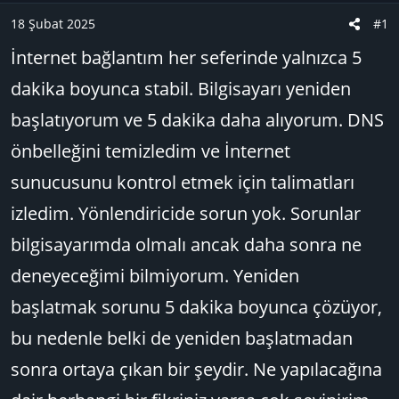
a
ı
e
18 Şubat 2025
#1
ş
ç
r
İnternet bağlantım her seferinde yalnızca 5
l
t
a
a
dakika boyunca stabil. Bilgisayarı yeniden
t
r
başlatıyorum ve 5 dakika daha alıyorum. DNS
a
i
n
h
önbelleğini temizledim ve İnternet
i
sunucusunu kontrol etmek için talimatları
izledim. Yönlendiricide sorun yok. Sorunlar
bilgisayarımda olmalı ancak daha sonra ne
deneyeceğimi bilmiyorum. Yeniden
başlatmak sorunu 5 dakika boyunca çözüyor,
bu nedenle belki de yeniden başlatmadan
sonra ortaya çıkan bir şeydir. Ne yapılacağına