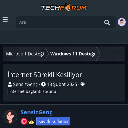
Microsoft Desteği
Windows 11 Desteği
İnternet Sürekli Kesiliyor
K
B
E
SensizGenç
18 Şubat 2025
o
a
t
i̇nternet bağlantı sorunu
n
ş
i
u
l
k
y
SensizGenç
a
e
u
n
t
Kayıtlı Kullanıcı
B
g
l