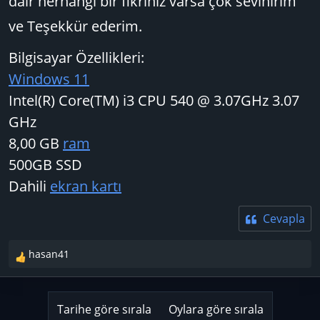
dair herhangi bir fikriniz varsa çok sevinirim
ve Teşekkür ederim.
Bilgisayar Özellikleri
Windows 11
Intel(R) Core(TM) i3 CPU 540 @ 3.07GHz 3.07
GHz
8,00 GB
ram
500GB SSD
Dahili
ekran kartı
Cevapla
hasan41
T
e
p
k
Tarihe göre sırala
Oylara göre sırala