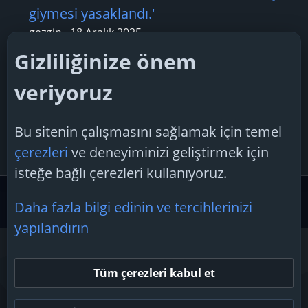
giymesi yasaklandı.'
gezgin
18 Aralık 2025
Cevaplar: 0
Gizliliğinize önem
Konu 'Apple, en son iOS 18.3 beta
veriyoruz
sürümündeki haberler için bildirim
özetlerini duraklatıyor'
Bu sitenin çalışmasını sağlamak için temel
Boreas28
17 Ocak 2025
çerezleri
ve deneyiminizi geliştirmek için
Cevaplar: 3
isteğe bağlı çerezleri kullanıyoruz.
Güvenlik Merkezi ve Teknoloji Gündemi
Teknoloji Hab
Daha fazla bilgi edinin ve tercihlerinizi
yapılandırın
Çerezler
Tüm çerezleri kabul et
Bize ulaşın
Şartlar ve kurallar
Gizlilik politikası
Yardım
Ana sayfa
R