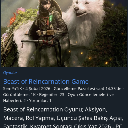
Oyunlar
Beast of Reincarnation Game
SemPaTiK
4 Şubat 2026
Güncelleme
Pazartesi saat 14:35'de
Görüntüleme: 1K
Beğeniler: 23
Oyun Güncellemeleri ve
Haberleri:
2
Yorumlar:
1
Beast of Reincarnation Oyunu; Aksiyon,
Macera, Rol Yapma, Üçüncü Şahıs Bakış Açısı,
Fantastik, Kıyamet Sonrası Çıkış Yaz 2026 - PC,