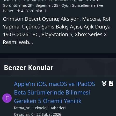
Görüntüleme: 2K
Beğeniler: 25
Oyun Güncellemeleri ve
Haberleri:
4
Yorumlar:
1
Crimson Desert Oyunu; Aksiyon, Macera, Rol
Yapma, Üçüncü Şahıs Bakış Açısı, Açık Dünya
19.03.2026 - PC, PlayStation 5, Xbox Series X
Resmi web...
Benzer Konular
Ö
Apple’ın iOS, macOS ve iPadOS
n
Beta Sürümlerinde Bilinmesi
F
e
Gereken 5 Önemli Yenilik
ç
fatma_nc
Teknoloji Haberleri
ı
l
Cevaplar
0
22 Şubat 2026