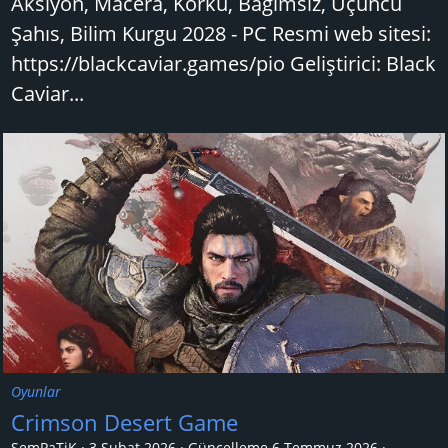
Aksiyon, Macera, Korku, Bağımsız, Üçüncü
Şahıs, Bilim Kurgu 2028 - PC Resmi web sitesi:
https://blackcaviar.games/pio Geliştirici: Black
Caviar...
Oyunlar
Crimson Desert Game
SemPaTiK
3 Şubat 2026
Güncelleme
6 Temmuz 2026