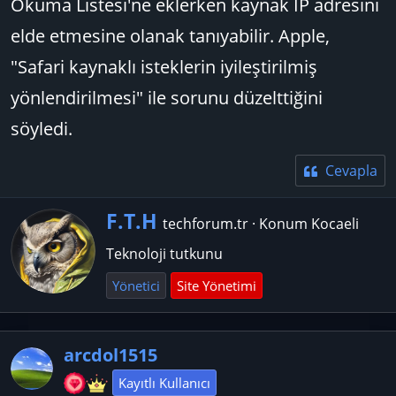
Okuma Listesi'ne eklerken kaynak IP adresini
elde etmesine olanak tanıyabilir. Apple,
"Safari kaynaklı isteklerin iyileştirilmiş
yönlendirilmesi" ile sorunu düzelttiğini
söyledi.
Cevapla
Y
F.T.H
techforum.tr
·
Konum
Kocaeli
a
Teknoloji tutkunu
z
a
Yönetici
Site Yönetimi
r
arcdol1515
Kayıtlı Kullanıcı