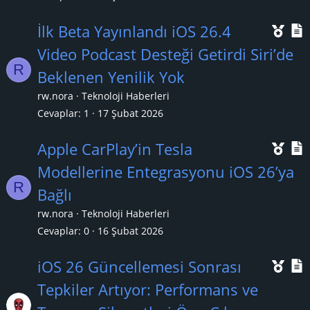
k
Ö
İlk Beta Yayınlandı iOS 26.4
a
n
Video Podcast Desteği Getirdi Siri’de
n
R
e
Beklenen Yenilik Yok
ç
rw.nora
Teknoloji Haberleri
ı
l
Cevaplar
1
17 Şubat 2026
k
Ö
Apple CarPlay’in Tesla
a
n
Modellerine Entegrasyonu iOS 26’ya
n
R
e
Bağlı
ç
rw.nora
Teknoloji Haberleri
ı
l
Cevaplar
0
16 Şubat 2026
k
Ö
iOS 26 Güncellemesi Sonrası
a
n
Tepkiler Artıyor: Performans ve
n
e