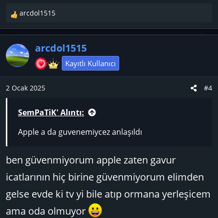
arcdol1515
T
e
p
arcdol1515
k
i
Kayıtlı Kullanıcı
l
e
2 Ocak 2025
#4
r
:
SemPaTiK' Alıntı:
Apple a da guvenemiycez anlaşıldı
ben güvenmiyorum apple zaten gavur
icatlarının hiç birine güvenmiyorum elimden
gelse evde ki tv yi bile atıp ormana yerleşicem
ama oda olmuyor