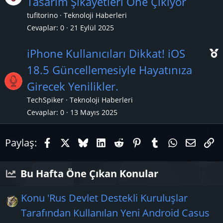
Tasarım Şikayetleri Öne Çıkıyor
ç
tufitorino
Teknoloji Haberleri
ı
l
Cevaplar
0
21 Eylül 2025
k
iPhone Kullanıcıları Dikkat! iOS
a
18.5 Güncellemesiyle Hayatınıza
n
Girecek Yenilikler.
ç
TechSpiker
Teknoloji Haberleri
ı
Cevaplar
0
13 Mayıs 2025
Facebook
X (Twitter)
Bluesky
LinkedIn
Reddit
Pinterest
Tumblr
WhatsAp
E-pos
Li
Paylaş:
Bu Hafta Öne Çıkan Konular
Konu 'Rus Devlet Destekli Kuruluşlar
Tarafından Kullanılan Yeni Android Casus