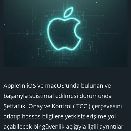
u
n
B
g
a
ı
ş
ç
l
t
a
a
t
r
a
i
n
h
i
Apple'ın iOS ve macOS'unda bulunan ve
başarıyla suistimal edilmesi durumunda
Şeffaflık, Onay ve Kontrol ( TCC ) çerçevesini
atlatıp hassas bilgilere yetkisiz erişime yol
açabilecek bir güvenlik açığıyla ilgili ayrıntılar