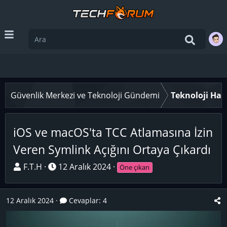
Güvenlik Merkezi ve Teknoloji Gündemi
Teknoloji Hab
iOS ve macOS'ta TCC Atlamasına İzin
Veren Symlink Açığını Ortaya Çıkardı
K
B
F.T.H
12 Aralık 2024
Öne çıkan
o
a
n
ş
12 Aralık 2024
Cevaplar: 4
u
l
y
a