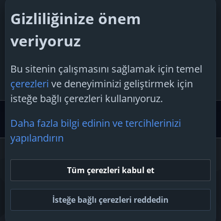
selimkurus
14 Aralık 2025
Gizliliğinize önem
Cevaplar: 2
veriyoruz
Konu 'iOS 19 Haziran'da Bu Yeni
Özelliklerle Geliyor (2026 Güncel)'
Bu sitenin çalışmasını sağlamak için temel
F.T.H
22 Mart 2025
çerezleri
ve deneyiminizi geliştirmek için
Cevaplar: 4
isteğe bağlı çerezleri kullanıyoruz.
Akıllı Cihazlar
Apple iOS
Daha fazla bilgi edinin ve tercihlerinizi
yapılandırın
Çerezler
Tüm çerezleri kabul et
Bize ulaşın
Şartlar ve kurallar
Gizlilik politikası
Yardım
Ana sayfa
R
S
İsteğe bağlı çerezleri reddedin
S
Topluluk platform by TechForumTR
Teknoloji Forum
by techforum.tr