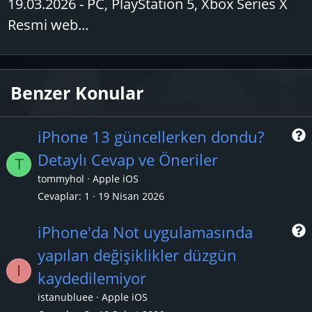
19.03.2026 - PC, PlayStation 5, Xbox Series X
Resmi web...
Benzer Konular
iPhone 13 güncellerken dondu?
Detaylı Cevap ve Öneriler
T
r
tommyhol
Apple iOS
Cevaplar
1
19 Nisan 2026
iPhone'da Not uygulamasında
yapılan değişiklikler düzgün
I
r
kaydedilemiyor
istanubluee
Apple iOS