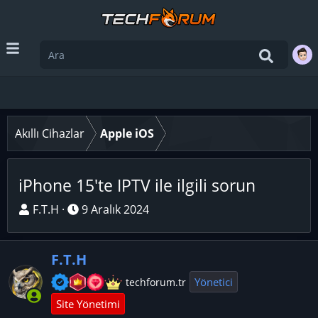
Akıllı Cihazlar
Apple iOS
iPhone 15'te IPTV ile ilgili sorun
K
B
F.T.H
9 Aralık 2024
o
a
n
ş
F.T.H
u
l
y
a
Yönetici
techforum.tr
u
n
Site Yönetimi
B
g