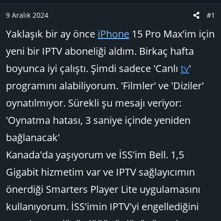
a
ı
9 Aralık 2024
#1
ş
ç
l
t
Yaklaşık bir ay önce
iPhone
15 Pro Max'im için
a
a
yeni bir IPTV aboneliği aldım. Birkaç hafta
t
r
a
i
boyunca iyi çalıştı. Şimdi sadece 'Canlı
tv
'
n
h
programını alabiliyorum. 'Filmler' ve 'Diziler'
i
oynatılmıyor. Sürekli şu mesajı veriyor:
'Oynatma hatası, 3 saniye içinde yeniden
bağlanacak'
Kanada'da yaşıyorum ve İSS'im Bell. 1,5
Gigabit hizmetim var ve IPTV sağlayıcımın
önerdiği Smarters Player Lite uygulamasını
kullanıyorum. İSS'imin IPTV'yi engellediğini