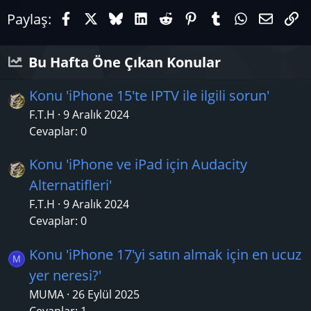
Facebook
X (Twitter)
Bluesky
LinkedIn
Reddit
Pinterest
Tumblr
WhatsAp
E-pos
Li
Paylaş:
Bu Hafta Öne Çıkan Konular
Konu 'iPhone 15'te IPTV ile ilgili sorun'
F.T.H
9 Aralık 2024
Cevaplar: 0
Konu 'iPhone ve iPad için Audacity
Alternatifleri'
F.T.H
9 Aralık 2024
Cevaplar: 0
Konu 'iPhone 17'yi satın almak için en ucuz
M
yer neresi?'
MUMA
26 Eylül 2025
Cevaplar: 1