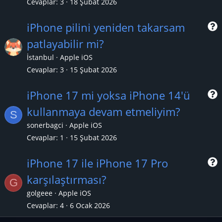
Cevaplar
3
18 Şubat 2026
iPhone pilini yeniden takarsam
patlayabilir mi?
r
İstanbul
Apple iOS
Cevaplar
3
15 Şubat 2026
iPhone 17 mi yoksa iPhone 14'ü
kullanmaya devam etmeliyim?
S
r
sonerbagci
Apple iOS
Cevaplar
1
15 Şubat 2026
iPhone 17 ile iPhone 17 Pro
karşılaştırması?
G
r
golgeee
Apple iOS
Cevaplar
4
6 Ocak 2026