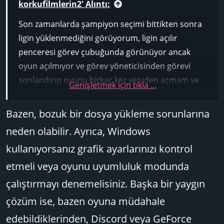
korkufilmlerin2' Alıntı:
Son zamanlarda şampiyon seçimi bittikten sonra
ligin yüklenmediğini görüyorum, ligin açılır
penceresi görev çubuğunda görünüyor ancak
oyun açılmıyor ve görev yöneticisinden görevi
sonlandırıp oyunu birkaç kez yeniden açmam ve
Genişletmek için tıkla ...
oyuna yeniden bağlanmayı denemem gerekiyor.
Konuyla ilgili başına aynı şey gelen var mı veya
Bazen, bozuk bir dosya yükleme sorunlarına
herhangi bir çözüm var mı?
neden olabilir. Ayrıca, Windows
kullanıyorsanız grafik ayarlarınızı kontrol
etmeli veya oyunu uyumluluk modunda
çalıştırmayı denemelisiniz. Başka bir yaygın
çözüm ise, bazen oyuna müdahale
edebildiklerinden, Discord veya GeForce