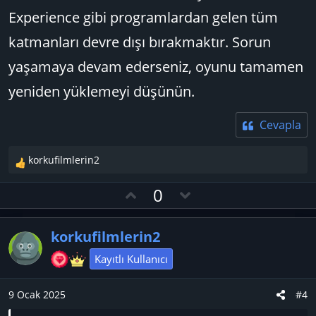
Experience gibi programlardan gelen tüm
katmanları devre dışı bırakmaktır. Sorun
yaşamaya devam ederseniz, oyunu tamamen
yeniden yüklemeyi düşünün.
Cevapla
korkufilmlerin2
T
e
O
D
0
p
y
o
k
l
w
i
korkufilmlerin2
l
a
n
e
v
Kayıtlı Kullanıcı
r
o
:
t
9 Ocak 2025
#4
e