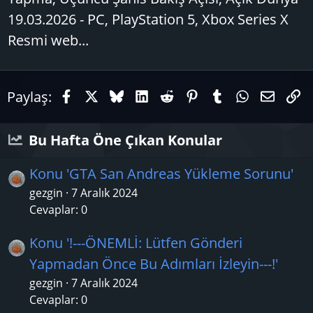
19.03.2026 - PC, PlayStation 5, Xbox Series X
Resmi web...
Facebook
X (Twitter)
Bluesky
LinkedIn
Reddit
Pinterest
Tumblr
WhatsAp
E-pos
Li
Paylaş:
Bu Hafta Öne Çıkan Konular
Konu 'GTA San Andreas Yükleme Sorunu'
gezgin
7 Aralık 2024
Cevaplar: 0
Konu '!---ÖNEMLİ: Lütfen Gönderi
Yapmadan Önce Bu Adımları İzleyin---!'
gezgin
7 Aralık 2024
Cevaplar: 0