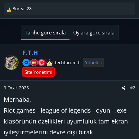
Boreas28
T
e
p
k
Tarihe göre sırala
Oylara göre sırala
i
l
e
F.T.H
r
Yönetici
techforum.tr
:
Site Yönetimi
9 Ocak 2025
#2
Merhaba,
Riot games - league of legends - oyun - .exe
klasörünün özellikleri uyumluluk tam ekran
iyileştirmelerini devre dışı bırak