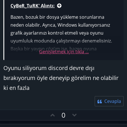
CyBeR_TuRK' Alıntı:
Bazen, bozuk bir dosya yükleme sorunlarına
neden olabilir. Ayrıca, Windows kullanıyorsanız
grafik ayarlarınızı kontrol etmeli veya oyunu
uyumluluk modunda çalıştırmayı denemelisiniz.
Başka bir yaygın çözüm ise, bazen oyuna
Genişletmek için tıkla ...
müdahale edebildiklerinden, Discord veya
GeForce Experience gibi programlardan gelen
Oyunu siliyorum discord devre dışı
tüm katmanları devre dışı bırakmaktır. Sorun
bırakıyorum öyle deneyip görelim ne olabilir
yaşamaya devam ederseniz, oyunu tamamen
ki en fazla
yeniden yüklemeyi düşünün.
Cevapla
O
D
0
y
o