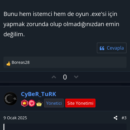
Bunu hem istemci hem de oyun .exe'si için
yapmak zorunda olup olmadığınızdan emin
değilim.
Cevapla
Boreas28
T
e
O
D
0
p
y
o
k
l
w
i
CyBeR_TuRK
l
a
n
e
v
Yönetici
Site Yönetimi
r
o
:
t
9 Ocak 2025
#3
e