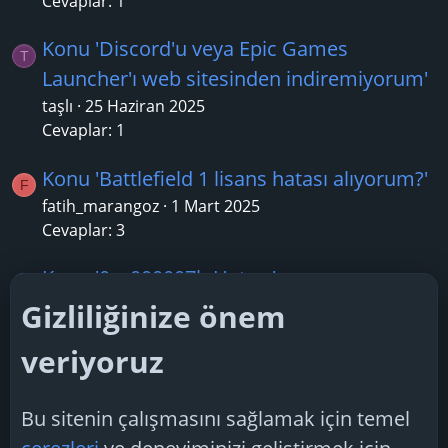
Cevaplar: 1
Konu 'Discord'u veya Epic Games
T
Launcher'ı web sitesinden indiremiyorum'
taşlı
25 Haziran 2025
Cevaplar: 1
Konu 'Battlefield 1 lisans hatası alıyorum?'
F
fatih_marangoz
1 Mart 2025
Cevaplar: 3
Konu '0xc000007b Hatası'
G
geser22
21 Ocak 2025
Gizliliğinize önem
Cevaplar: 3
veriyoruz
Konu 'TinyTask çalıştırıldığında Roblox'ta
R
yüksek ping'
Bu sitenin çalışmasını sağlamak için temel
ramazangven
25 Haziran 2025