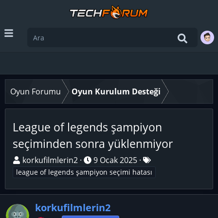
Oyun Forumu
Oyun Kurulum Desteği
League of legends şampiyon
seçiminden sonra yüklenmiyor
K
B
E
korkufilmlerin2
9 Ocak 2025
o
a
t
league of legends şampiyon seçimi hatası
n
ş
i
u
l
k
y
korkufilmlerin2
a
e