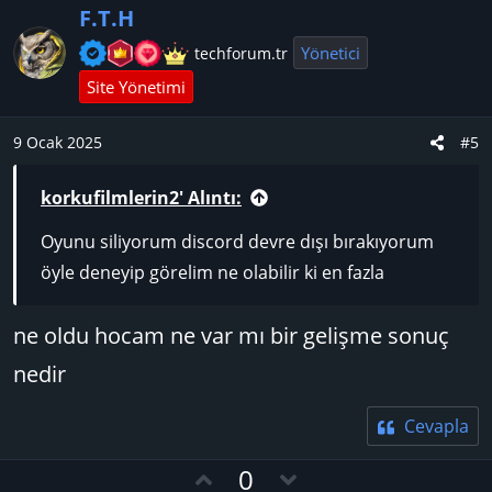
l
w
F.T.H
a
n
v
Yönetici
techforum.tr
o
Site Yönetimi
t
e
9 Ocak 2025
#5
korkufilmlerin2' Alıntı:
Oyunu siliyorum discord devre dışı bırakıyorum
öyle deneyip görelim ne olabilir ki en fazla
ne oldu hocam ne var mı bir gelişme sonuç
nedir
Cevapla
O
D
0