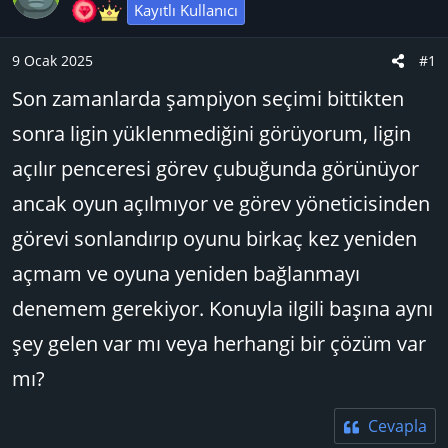
u
n
t
Kayıtlı Kullanıcı
B
g
l
a
ı
e
9 Ocak 2025
#1
ş
ç
r
Son zamanlarda şampiyon seçimi bittikten
l
t
a
a
sonra ligin yüklenmediğini görüyorum, ligin
t
r
açılır penceresi görev çubuğunda görünüyor
a
i
n
h
ancak oyun açılmıyor ve görev yöneticisinden
i
görevi sonlandırıp oyunu birkaç kez yeniden
açmam ve oyuna yeniden bağlanmayı
denemem gerekiyor. Konuyla ilgili başına aynı
şey gelen var mı veya herhangi bir çözüm var
mı?
Cevapla