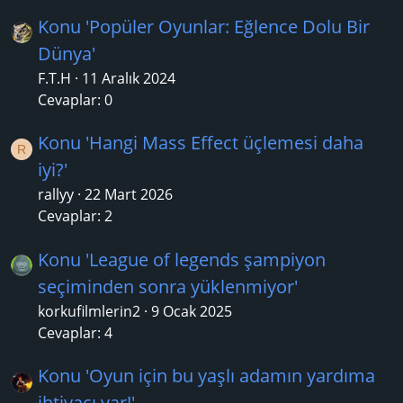
Konu 'Popüler Oyunlar: Eğlence Dolu Bir
Dünya'
F.T.H
11 Aralık 2024
Cevaplar: 0
Konu 'Hangi Mass Effect üçlemesi daha
R
iyi?'
rallyy
22 Mart 2026
Cevaplar: 2
Konu 'League of legends şampiyon
seçiminden sonra yüklenmiyor'
korkufilmlerin2
9 Ocak 2025
Cevaplar: 4
Konu 'Oyun için bu yaşlı adamın yardıma
ihtiyacı var!'