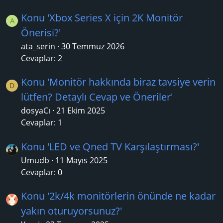
Konu 'Xbox Series X için 2K Monitör
A
Önerisi?'
ata_serin
30 Temmuz 2026
Cevaplar: 2
Konu 'Monitör hakkında biraz tavsiye verin
D
lütfen? Detaylı Cevap ve Öneriler'
dosyaCı
21 Ekim 2025
Cevaplar: 1
Konu 'LED ve Qned TV Karşılaştırması?'
Umudb
11 Mayıs 2025
Cevaplar: 0
Konu '2k/4k monitörlerin önünde ne kadar
yakın oturuyorsunuz?'