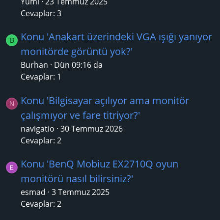
Yumi
23 Temmuz 2025
Cevaplar: 3
Konu 'Anakart üzerindeki VGA ışığı yanıyor
B
monitörde görüntü yok?'
Burhan
Dün 09:16 da
Cevaplar: 1
Konu 'Bilgisayar açılıyor ama monitör
N
çalışmıyor ve fare titriyor?'
navigatio
30 Temmuz 2026
Cevaplar: 2
Konu 'BenQ Mobiuz EX2710Q oyun
monitörü nasıl bilirsiniz?'
esmad
3 Temmuz 2025
Cevaplar: 2