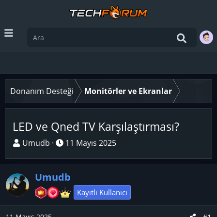
Donanım Desteği
Monitörler ve Ekranlar
LED ve Qned TV Karşılaştırması?
K
B
Umudb
11 Mayıs 2025
o
a
n
ş
Umudb
u
l
y
a
Kayıtlı Kullanıcı
u
n
B
g
11 Mayıs 2025
#1