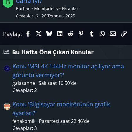
daha iyi?
B
Burhan
Monitörler ve Ekranlar
Cevaplar
6
26 Temmuz 2025
Facebook
X (Twitter)
Bluesky
LinkedIn
Reddit
Pinterest
Tumblr
WhatsAp
E-pos
Li
Paylaş:
Bu Hafta Öne Çıkan Konular
Konu 'MSI 4K 144Hz monitör açılıyor ama
G
görüntü vermiyor?'
galasahne
Salı saat 10:50'de
Cevaplar: 2
Konu 'Bilgisayar monitörünün grafik
ayarları?'
fenakomik
Pazartesi saat 22:46'de
Cevaplar: 3