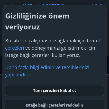
Konu 'ASRock PG27FFX2A oyun monitörü'
G
golge_52
2 Şubat 2026
Gizliliğinize önem
Cevaplar: 5
veriyoruz
Konu 'Oyun oynamak için monitör yerine
M
büyük televizyon kullanan var mı?'
Bu sitenin çalışmasını sağlamak için temel
MoR
7 Temmuz 2025
çerezleri
ve deneyiminizi geliştirmek için
Cevaplar: 6
isteğe bağlı çerezleri kullanıyoruz.
Donanım Desteği
Monitörler ve Ekranlar
Daha fazla bilgi edinin ve tercihlerinizi
yapılandırın
Çerezler
Tüm çerezleri kabul et
Bize ulaşın
Şartlar ve kurallar
Gizlilik politikası
Yardım
Ana sayfa
R
S
İsteğe bağlı çerezleri reddedin
S