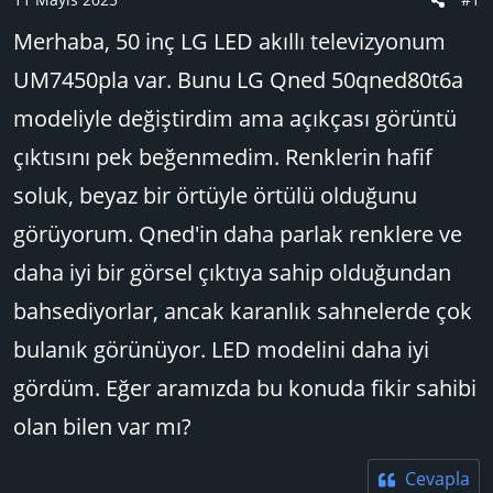
a
ı
Merhaba, 50 inç LG LED akıllı televizyonum
ş
ç
l
t
UM7450pla var. Bunu LG Qned 50qned80t6a
a
a
modeliyle değiştirdim ama açıkçası görüntü
t
r
a
i
çıktısını pek beğenmedim. Renklerin hafif
n
h
soluk, beyaz bir örtüyle örtülü olduğunu
i
görüyorum. Qned'in daha parlak renklere ve
daha iyi bir görsel çıktıya sahip olduğundan
bahsediyorlar, ancak karanlık sahnelerde çok
bulanık görünüyor. LED modelini daha iyi
gördüm. Eğer aramızda bu konuda fikir sahibi
olan bilen var mı?
Cevapla