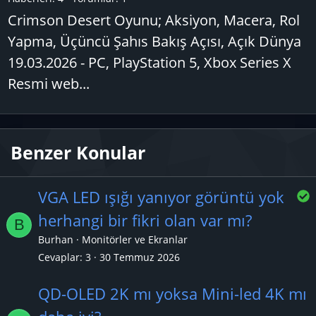
Crimson Desert Oyunu; Aksiyon, Macera, Rol
Yapma, Üçüncü Şahıs Bakış Açısı, Açık Dünya
19.03.2026 - PC, PlayStation 5, Xbox Series X
Resmi web...
Benzer Konular
VGA LED ışığı yanıyor görüntü yok
herhangi bir fikri olan var mı?
B
z
Burhan
Monitörler ve Ekranlar
Cevaplar
3
30 Temmuz 2026
l
QD-OLED 2K mı yoksa Mini-led 4K mı