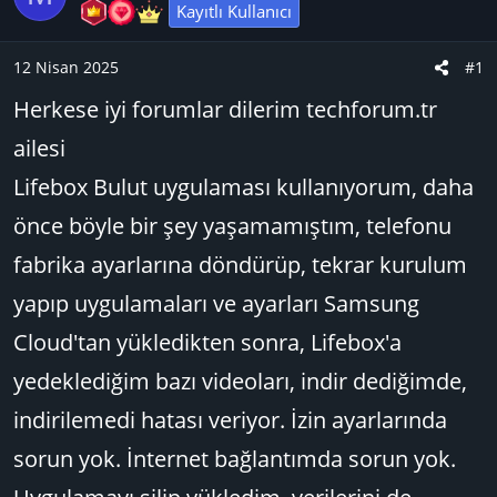
u
n
t
Kayıtlı Kullanıcı
B
g
l
a
ı
e
12 Nisan 2025
#1
ş
ç
r
Herkese iyi forumlar dilerim techforum.tr
l
t
a
a
ailesi
t
r
Lifebox Bulut uygulaması kullanıyorum, daha
a
i
n
h
önce böyle bir şey yaşamamıştım, telefonu
i
fabrika ayarlarına döndürüp, tekrar kurulum
yapıp uygulamaları ve ayarları Samsung
Cloud'tan yükledikten sonra, Lifebox'a
yedeklediğim bazı videoları, indir dediğimde,
indirilemedi hatası veriyor. İzin ayarlarında
sorun yok. İnternet bağlantımda sorun yok.