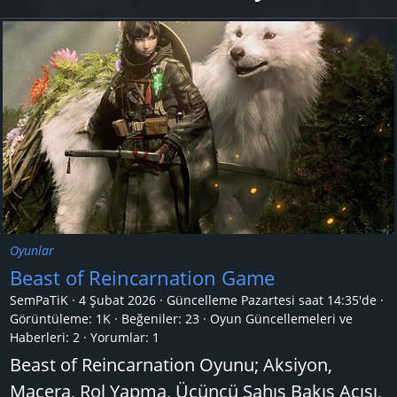
Oyunlar
Beast of Reincarnation Game
SemPaTiK
4 Şubat 2026
Güncelleme
Pazartesi saat 14:35'de
Görüntüleme: 1K
Beğeniler: 23
Oyun Güncellemeleri ve
Haberleri:
2
Yorumlar:
1
Beast of Reincarnation Oyunu; Aksiyon,
Macera, Rol Yapma, Üçüncü Şahıs Bakış Açısı,