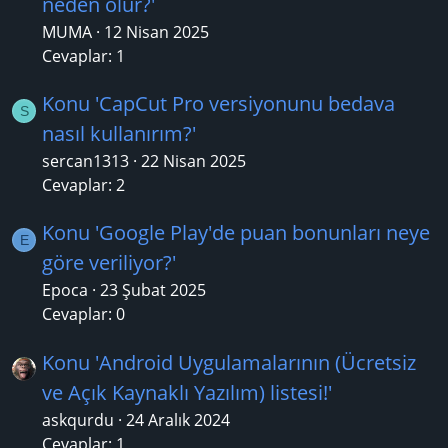
neden olur?'
MUMA
12 Nisan 2025
Cevaplar: 1
Konu 'CapCut Pro versiyonunu bedava
S
nasıl kullanırım?'
sercan1313
22 Nisan 2025
Cevaplar: 2
Konu 'Google Play'de puan bonunları neye
E
göre veriliyor?'
Epoca
23 Şubat 2025
Cevaplar: 0
Konu 'Android Uygulamalarının (Ücretsiz
ve Açık Kaynaklı Yazılım) listesi!'
askqurdu
24 Aralık 2024
Cevaplar: 1