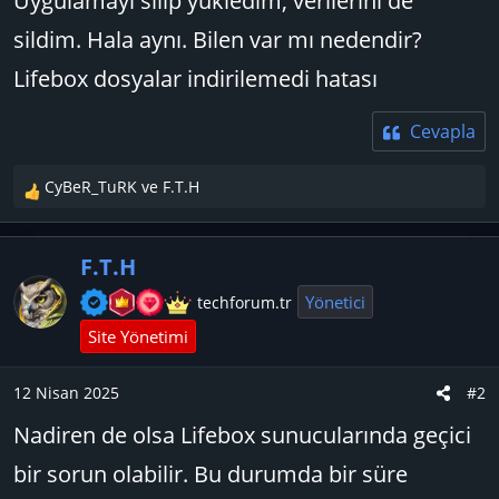
Uygulamayı silip yükledim, verilerini de
sildim. Hala aynı. Bilen var mı nedendir?
Lifebox dosyalar indirilemedi hatası
Cevapla
CyBeR_TuRK
ve
F.T.H
T
e
p
F.T.H
k
i
Yönetici
techforum.tr
l
Site Yönetimi
e
r
:
12 Nisan 2025
#2
Nadiren de olsa Lifebox sunucularında geçici
bir sorun olabilir. Bu durumda bir süre