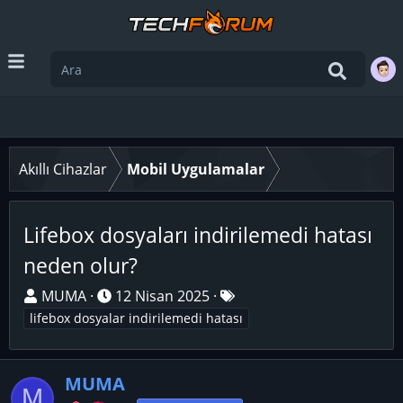
Akıllı Cihazlar
Mobil Uygulamalar
Lifebox dosyaları indirilemedi hatası
neden olur?
K
B
E
MUMA
12 Nisan 2025
o
a
t
lifebox dosyalar indirilemedi hatası
n
ş
i
u
l
k
y
MUMA
a
e
M