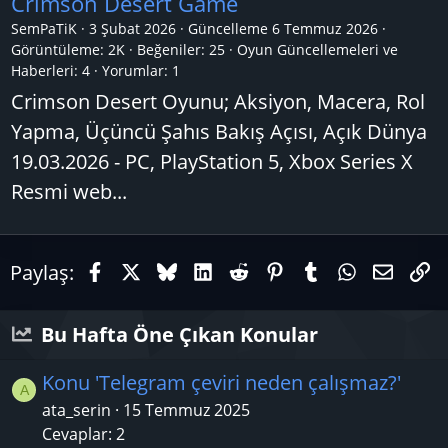
Crimson Desert Game
SemPaTiK
3 Şubat 2026
Güncelleme
6 Temmuz 2026
Görüntüleme: 2K
Beğeniler: 25
Oyun Güncellemeleri ve
Haberleri:
4
Yorumlar:
1
Crimson Desert Oyunu; Aksiyon, Macera, Rol
Yapma, Üçüncü Şahıs Bakış Açısı, Açık Dünya
19.03.2026 - PC, PlayStation 5, Xbox Series X
Resmi web...
Facebook
X (Twitter)
Bluesky
LinkedIn
Reddit
Pinterest
Tumblr
WhatsAp
E-pos
Li
Paylaş:
Bu Hafta Öne Çıkan Konular
Konu 'Telegram çeviri neden çalışmaz?'
A
ata_serin
15 Temmuz 2025
Cevaplar: 2