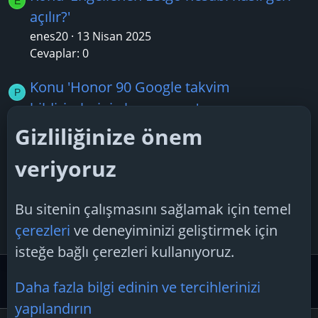
E
açılır?'
enes20
13 Nisan 2025
Cevaplar: 0
Konu 'Honor 90 Google takvim
P
bildirimlerini alamıyorum'
Promets
23 Şubat 2025
Gizliliğinize önem
Cevaplar: 1
veriyoruz
Konu 'Yandex haritalarda radarlar doğru
B
mu?'
Bu sitenin çalışmasını sağlamak için temel
Bedd
24 Haziran 2025
çerezleri
ve deneyiminizi geliştirmek için
Cevaplar: 1
isteğe bağlı çerezleri kullanıyoruz.
Akıllı Cihazlar
Mobil Uygulamalar
Daha fazla bilgi edinin ve tercihlerinizi
yapılandırın