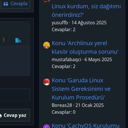
Cevapla
Linux kurdum, siz dağıtımı
önerirdiniz?'
yusuffb
14 Ağustos 2025
Cevaplar: 2
azla seçenek…
Kod aç/kapat
Daha fazla seçenek…
Konu 'Archlinux yerel
Önizleme
klasör oluşturma sorunu'
mustafabaqci
6 Mayıs 2025
Cevaplar: 2
Konu 'Garuda Linux
Sistem Gereksinimi ve
Kurulum Prosedürü'
Boreas28
21 Ocak 2025
Cevaplar: 0
Cevap yaz
Konu 'CachyOS Kurulumu
C