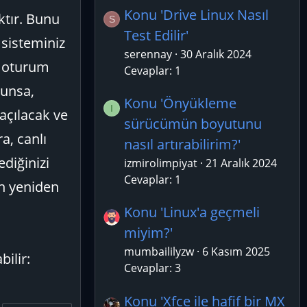
Konu 'Drive Linux Nasıl
ktır. Bunu
S
Test Edilir'
 sisteminiz
serennay
30 Aralık 2024
z, oturum
Cevaplar: 1
gunsa,
Konu 'Önyükleme
I
açılacak ve
sürücümün boyutunu
a, canlı
nasıl artırabilirim?'
diğinizi
izmirolimpiyat
21 Aralık 2024
Cevaplar: 1
in yeniden
Konu 'Linux'a geçmeli
miyim?'
mumbaililyzw
6 Kasım 2025
ilir:
Cevaplar: 3
Konu 'Xfce ile hafif bir MX