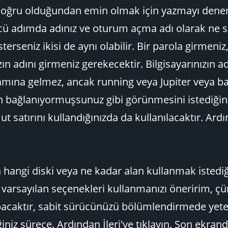
n doğru olduğundan emin olmak için yazmayı den
cü adımda adınız ve oturum açma adı olarak ne
sterseniz ikisi de aynı olabilir. Bir parola girmeniz
zın adını girmeniz gerekecektir. Bilgisayarınızın a
amına gelmez, ancak running veya Jupiter veya ba
n bağlanıyormuşsunuz gibi görünmesini istediğin
t satırını kullandığınızda da kullanılacaktır. Ardı
in hangi diski veya ne kadar alan kullanmak istedi
 varsayılan seçenekleri kullanmanızı öneririm, ç
apacaktır, sabit sürücünüzü bölümlendirmede yete
z sürece. Ardından İleri'ye tıklayın. Son ekrand