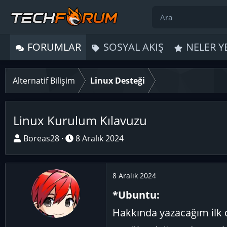
FORUMLAR
SOSYAL AKIŞ
NELER Y
Alternatif Bilişim
Linux Desteği
Linux Kurulum Kılavuzu
K
B
Boreas28
8 Aralık 2024
o
a
n
ş
u
l
8 Aralık 2024
y
a
*Ubuntu:
u
n
B
g
Hakkında yazacağım ilk
a
ı