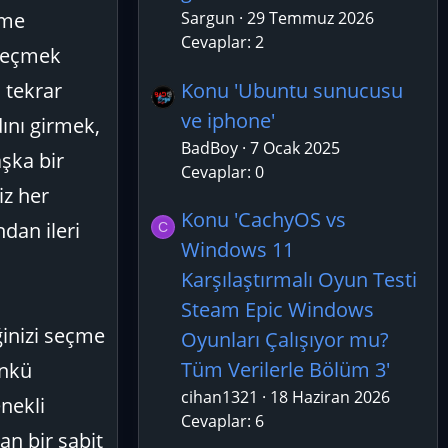
eme
Sargun
29 Temmuz 2026
Cevaplar: 2
 seçmek
Konu 'Ubuntu sunucusu
, tekrar
ve iphone'
dını girmek,
BadBoy
7 Ocak 2025
şka bir
Cevaplar: 0
iz her
Konu 'CachyOS vs
ndan ileri
C
Windows 11
Karşılaştırmalı Oyun Testi
Steam Epic Windows
ğinizi seçme
Oyunları Çalışıyor mu?
Tüm Verilerle Bölüm 3'
ünkü
cihan1321
18 Haziran 2026
nekli
Cevaplar: 6
an bir sabit