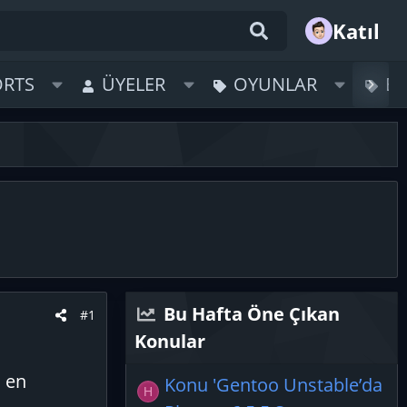
Katıl
ORTS
ÜYELER
OYUNLAR
B
Bu Hafta Öne Çıkan
#1
Konular
 en
Konu 'Gentoo Unstable’da
H