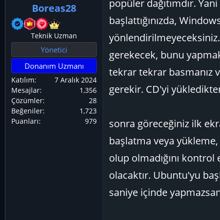
popüler dağıtımdır. Yani 
Boreas28
ş
ç
başlattığınızda, Windows
l
t
a
a
Teknik Uzman
yönlendirilmeyeceksiniz.
t
r
Yönetici
gerekecek, bunu yapmak 
a
i
Donanım Uzmanı
n
h
tekrar tekrar basmanız 
i
Katılım
7 Aralık 2024
gerekir. CD'yi yükledikte
Mesajlar
1,356
Çözümler
28
Beğeniler
1,723
Puanları
979
sonra göreceğiniz ilk ekr
başlatma veya yükleme, 
olup olmadığını kontrol 
olacaktır. Ubuntu'yu ba
saniye içinde yapmazsan