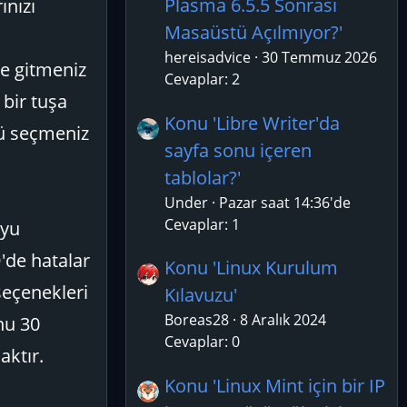
Plasma 6.5.5 Sonrası
ınızı
Masaüstü Açılmıyor?'
hereisadvice
30 Temmuz 2026
ye gitmeniz
Cevaplar: 2
bir tuşa
Konu 'Libre Writer'da
yü seçmeniz
sayfa sonu içeren
tablolar?'
Under
Pazar saat 14:36'de
Cevaplar: 1
'yu
'de hatalar
Konu 'Linux Kurulum
seçenekleri
Kılavuzu'
Boreas28
8 Aralık 2024
nu 30
Cevaplar: 0
aktır.
Konu 'Linux Mint için bir IP