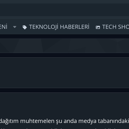
ENI
TEKNOLOJI HABERLERI
TECH SH
 dağıtım muhtemelen şu anda medya tabanındaki