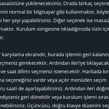
 masaüstüne yükleneceksiniz. Orada birkaç seçene
emini normal bir bilgisayar gibi kullanmaktır, böyl
bi her şeyi yapabilirsiniz. Diğer seçenek ise mas
aktır. Kurulum simgesine tıkladığınızda sizin içi
r.
 karşılama ekranıdır, burada işlemin geri kalanı
seçmeniz gerekecektir. Ardından ileri'ye tıklayacak
ve saat dilimi seçmeniz istenecektir. Haritada kı
ma seçeneğiniz vardır veya açılır menüden seçim
ğru saati de ayarlayabilirsiniz. Ardından ileri düğ
ediyseniz geri dönebilir veya kurulum işlemi sıra
önebilirsiniz. Üçüncüsü, doğru klavye düzenini s