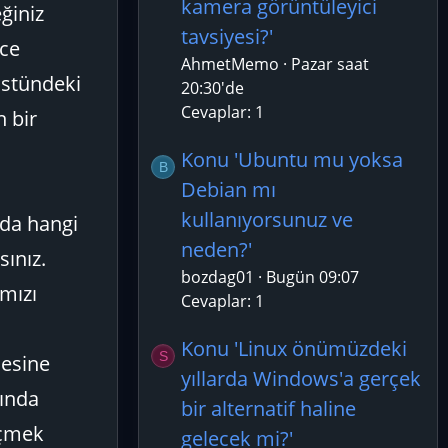
kamera görüntüleyici
ğiniz
tavsiyesi?'
ece
AhmetMemo
Pazar saat
aüstündeki
20:30'de
Cevaplar: 1
n bir
Konu 'Ubuntu mu yoksa
B
Debian mı
kullanıyorsunuz ve
nda hangi
neden?'
sınız.
bozdag01
Bugün 09:07
rmızı
Cevaplar: 1
Konu 'Linux önümüzdeki
S
mesine
yıllarda Windows'a gerçek
sında
bir alternatif haline
eçmek
gelecek mi?'