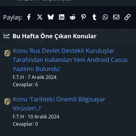
ı
l
Facebook
X (Twitter)
Bluesky
LinkedIn
Reddit
Pinterest
Tumblr
WhatsAp
E-pos
Li
Paylaş:
k
a
n
Bu Hafta Öne Çıkan Konular
Konu 'Rus Devlet Destekli Kuruluşlar
Tarafından Kullanılan Yeni Android Casus
Yazılımı Bulundu'
F.T.H
7 Aralık 2024
Cevaplar: 6
Konu 'Tarihteki Önemli Bilgisayar
Virüsleri..!'
F.T.H
10 Aralık 2024
Cevaplar: 0