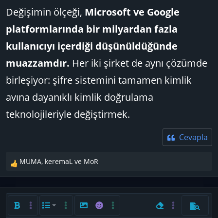
Değişimin ölçeği,
Microsoft ve Google
platformlarında bir milyardan fazla
kullanıcıyı içerdiği düşünüldüğünde
muazzamdır.
Her iki şirket de aynı çözümde
birleşiyor: şifre sistemini tamamen kimlik
avına dayanıklı kimlik doğrulama
teknolojileriyle değiştirmek.
Cevapla
MUMA
,
keremaL
ve
MoR
T
e
p
k
i
Kalın
Daha fazla seçenek…
List
Daha fazla seçenek…
Resim ekle
İfadeler
Daha fazla seçenek…
Biçimlendirmeyi ka
Daha fazla seç
Önizlem
Sıralı liste
l