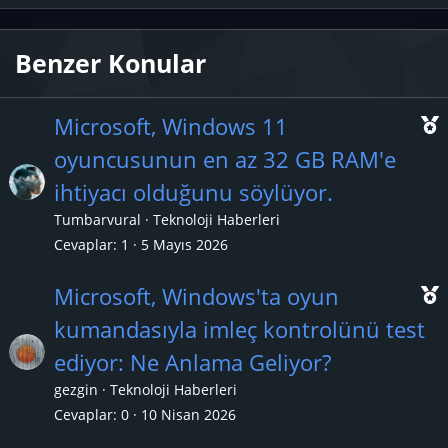
Benzer Konular
Microsoft, Windows 11
oyuncusunun en az 32 GB RAM'e
ihtiyacı olduğunu söylüyor.
ç
Tumbarvural
Teknoloji Haberleri
ı
Cevaplar
1
5 Mayıs 2026
Microsoft, Windows'ta oyun
kumandasıyla imleç kontrolünü test
ediyor: Ne Anlama Geliyor?
ç
gezgin
Teknoloji Haberleri
ı
Cevaplar
0
10 Nisan 2026