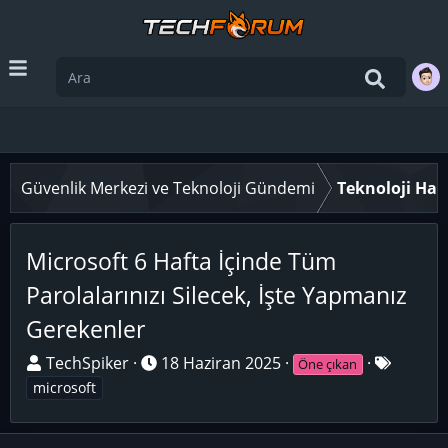
Güvenlik Merkezi ve Teknoloji Gündemi
Teknoloji Hab
Microsoft 6 Hafta İçinde Tüm
Parolalarınızı Silecek, İşte Yapmanız
Gerekenler
K
B
E
TechSpiker
18 Haziran 2025
Öne çıkan
o
a
t
microsoft
n
ş
i
u
l
k