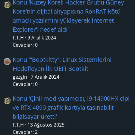
Konu 'Kuzey Koreli Hacker Grubu Güney
Kore'nin dijital altyapısına RokRAT kötü
amaçlı yazılımını yükleyerek Internet
Explorer'ı hedef aldı'
F.T.H
9 Aralık 2024
Cevaplar: 0
Konu '“Bootkitty”: Linux Sistemlerini
Hedefleyen İlk UEFI Bootkit'
gezgin
7 Aralık 2024
Cevaplar: 0
Konu 'Çinli mod yapımcısı, i9-14900HX çipi
ve RTX 4090 grafik kartıyla taşınabilir
bilgisayar üretti'
F.T.H
13 Ağustos 2025
Cevaplar: 2