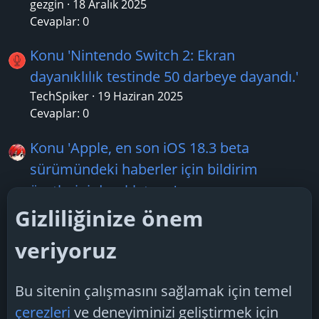
gezgin
18 Aralık 2025
Cevaplar: 0
Konu 'Nintendo Switch 2: Ekran
dayanıklılık testinde 50 darbeye dayandı.'
TechSpiker
19 Haziran 2025
Cevaplar: 0
Konu 'Apple, en son iOS 18.3 beta
sürümündeki haberler için bildirim
özetlerini duraklatıyor'
Boreas28
17 Ocak 2025
Gizliliğinize önem
Cevaplar: 3
veriyoruz
Konu 'Yandex, akıllı hoparlör Station Mini
3'ün satışını başlattı'
Bu sitenin çalışmasını sağlamak için temel
TechSpiker
23 Temmuz 2025
çerezleri
ve deneyiminizi geliştirmek için