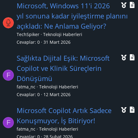
Ö
Microsoft, Windows 11'i 2026
n
yıl sonuna kadar iyileştirme planını
e
açıkladı: Ne Anlama Geliyor?
ç
TechSpiker
Teknoloji Haberleri
ı
l
Cevaplar
0
31 Mart 2026
k
Ö
Sağlıkta Dijital Eşik: Microsoft
a
n
Copilot ve Klinik Süreçlerin
n
F
e
Dönüşümü
ç
fatma_nc
Teknoloji Haberleri
ı
l
Cevaplar
0
12 Mart 2026
k
Ö
Microsoft Copilot Artık Sadece
a
n
Konuşmuyor, İş Bitiriyor!
n
F
e
fatma_nc
Teknoloji Haberleri
ç
Cevaplar
0
28 Şubat 2026