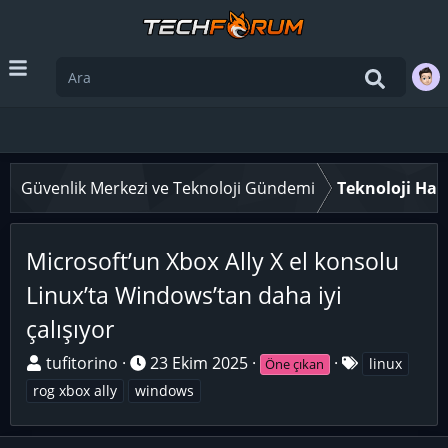
Güvenlik Merkezi ve Teknoloji Gündemi
Teknoloji Hab
Microsoft’un Xbox Ally X el konsolu
Linux’ta Windows’tan daha iyi
çalışıyor
K
B
E
tufitorino
23 Ekim 2025
linux
Öne çıkan
o
a
t
rog xbox ally
windows
n
ş
i
u
l
k