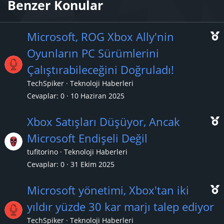
Benzer Konular
Microsoft, ROG Xbox Ally'nin
Oyunların PC Sürümlerini
Çalıştırabileceğini Doğruladı!
ç
TechSpiker
Teknoloji Haberleri
ı
Cevaplar
0
10 Haziran 2025
Xbox Satışları Düşüyor, Ancak
Microsoft Endişeli Değil
tufitorino
Teknoloji Haberleri
ç
Cevaplar
0
31 Ekim 2025
ı
Microsoft yönetimi, Xbox'tan iki
yıldır yüzde 30 kar marjı talep ediyor
TechSpiker
Teknoloji Haberleri