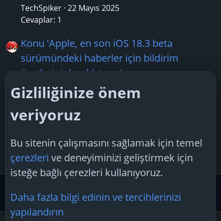
TechSpiker
22 Mayıs 2025
Cevaplar: 1
Konu 'Apple, en son iOS 18.3 beta
sürümündeki haberler için bildirim
özetlerini duraklatıyor'
Boreas28
17 Ocak 2025
Gizliliğinize önem
Cevaplar: 3
veriyoruz
Konu 'NVIDIA'nın yeni sürücüsü birçok
sorunu çözüyor'
Bu sitenin çalışmasını sağlamak için temel
TechSpiker
22 Nisan 2025
çerezleri
ve deneyiminizi geliştirmek için
Cevaplar: 2
isteğe bağlı çerezleri kullanıyoruz.
Güvenlik Merkezi ve Teknoloji Gündemi
Teknoloji Hab
Daha fazla bilgi edinin ve tercihlerinizi
yapılandırın