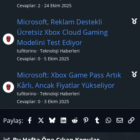
ç
Cevaplar
2
24 Ekim 2025
ı
Microsoft, Reklam Destekli
Ücretsiz Xbox Cloud Gaming
Modelini Test Ediyor
ç
tufitorino
Teknoloji Haberleri
ı
Cevaplar
0
5 Ekim 2025
Microsoft: Xbox Game Pass Artık
Kârlı, Ancak Fiyatlar Yükseliyor
tufitorino
Teknoloji Haberleri
ç
Cevaplar
0
3 Ekim 2025
ı
Facebook
X (Twitter)
Bluesky
LinkedIn
Reddit
Pinterest
Tumblr
WhatsAp
E-pos
Li
Paylaş:
Bu Hafta Öne Çıkan Konular