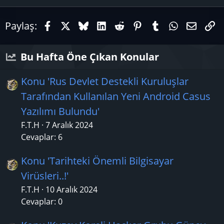
Facebook
X (Twitter)
Bluesky
LinkedIn
Reddit
Pinterest
Tumblr
WhatsAp
E-pos
Li
Paylaş:
Bu Hafta Öne Çıkan Konular
Konu 'Rus Devlet Destekli Kuruluşlar
Tarafından Kullanılan Yeni Android Casus
Yazılımı Bulundu'
F.T.H
7 Aralık 2024
Cevaplar: 6
Konu 'Tarihteki Önemli Bilgisayar
Virüsleri..!'
F.T.H
10 Aralık 2024
Cevaplar: 0