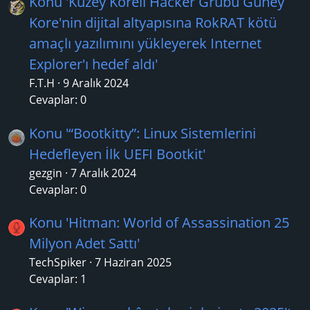
Konu 'Kuzey Koreli Hacker Grubu Güney
Kore'nin dijital altyapısına RokRAT kötü
amaçlı yazılımını yükleyerek Internet
Explorer'ı hedef aldı'
F.T.H
9 Aralık 2024
Cevaplar: 0
Konu '“Bootkitty”: Linux Sistemlerini
Hedefleyen İlk UEFI Bootkit'
gezgin
7 Aralık 2024
Cevaplar: 0
Konu 'Hitman: World of Assassination 25
Milyon Adet Sattı'
TechSpiker
7 Haziran 2025
Cevaplar: 1