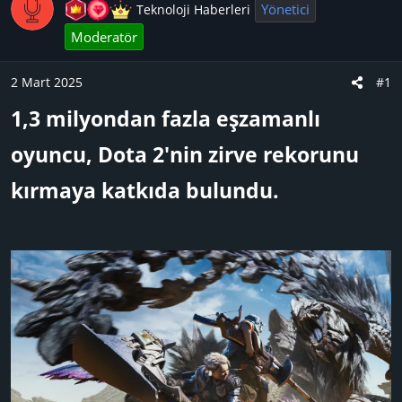
u
n
t
Yönetici
Teknoloji Haberleri
B
g
l
Moderatör
a
ı
e
ş
ç
r
2 Mart 2025
#1
l
t
a
a
1,3 milyondan fazla eşzamanlı
t
r
oyuncu, Dota 2'nin zirve rekorunu
a
i
n
h
kırmaya katkıda bulundu.​
i