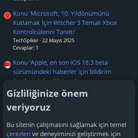
Konu 'Microsoft, 10. Yıldönümünü
Kutlamak İçin Witcher 3 Temalı Xbox
Kontrolcülerini Tanıttı'
TechSpiker
22 Mayıs 2025
Cevaplar: 1
Konu 'Apple, en son iOS 18.3 beta
sürümündeki haberler için bildirim
özetlerini duraklatıyor'
Boreas28
17 Ocak 2025
Gizliliğinize önem
Cevaplar: 3
veriyoruz
Konu 'NVIDIA'nın yeni sürücüsü birçok
sorunu çözüyor'
Bu sitenin çalışmasını sağlamak için temel
TechSpiker
22 Nisan 2025
çerezleri
ve deneyiminizi geliştirmek için
Cevaplar: 2