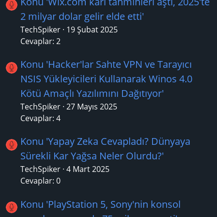
Konu 'Wix.com kârı tahminleri aştı, 2025'te
2 milyar dolar gelir elde etti'
TechSpiker
19 Şubat 2025
Cevaplar: 2
Konu 'Hacker'lar Sahte VPN ve Tarayıcı
NSIS Yükleyicileri Kullanarak Winos 4.0
Kötü Amaçlı Yazılımını Dağıtıyor'
TechSpiker
27 Mayıs 2025
Cevaplar: 4
Konu 'Yapay Zeka Cevapladı? Dünyaya
Sürekli Kar Yağsa Neler Olurdu?'
TechSpiker
4 Mart 2025
Cevaplar: 0
Konu 'PlayStation 5, Sony'nin konsol