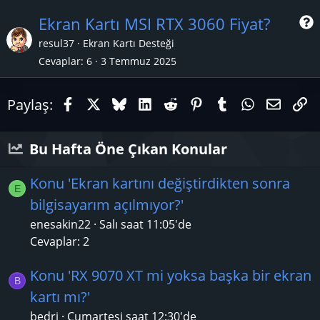
Ekran Kartı MSI RTX 3060 Fiyat?
resul37
Ekran Kartı Desteği
Cevaplar
6
3 Temmuz 2025
r
Facebook
X (Twitter)
Bluesky
LinkedIn
Reddit
Pinterest
Tumblr
WhatsAp
E-pos
Li
Paylaş:
Bu Hafta Öne Çıkan Konular
Konu 'Ekran kartını değiştirdikten sonra
E
bilgisayarım açılmıyor?'
enesakin22
Salı saat 11:05'de
Cevaplar: 2
Konu 'RX 9070 XT mi yoksa başka bir ekran
B
kartı mı?'
bedri
Cumartesi saat 12:30'de