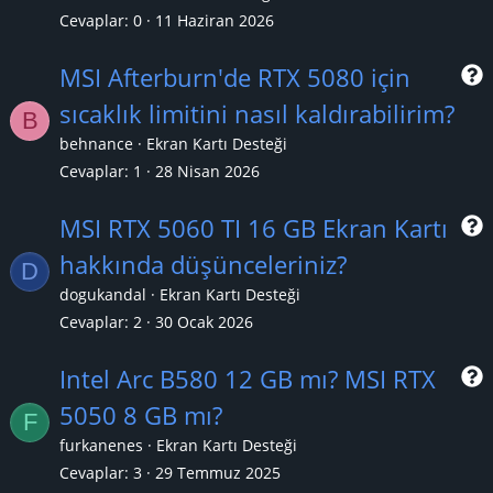
Cevaplar
0
11 Haziran 2026
MSI Afterburn'de RTX 5080 için
sıcaklık limitini nasıl kaldırabilirim?
B
r
behnance
Ekran Kartı Desteği
Cevaplar
1
28 Nisan 2026
MSI RTX 5060 TI 16 GB Ekran Kartı
hakkında düşünceleriniz?
D
r
dogukandal
Ekran Kartı Desteği
Cevaplar
2
30 Ocak 2026
Intel Arc B580 12 GB mı? MSI RTX
5050 8 GB mı?
F
r
furkanenes
Ekran Kartı Desteği
Cevaplar
3
29 Temmuz 2025