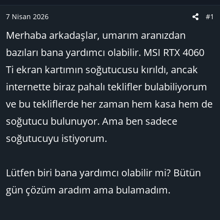
u
n
B
g
7 Nisan 2026
#1
a
ı
Merhaba arkadaşlar, umarım aranızdan
ş
ç
l
t
bazıları bana yardımcı olabilir. MSI RTX 4060
a
a
Ti ekran kartımın soğutucusu kırıldı, ancak
t
r
a
i
internette biraz pahalı teklifler bulabiliyorum
n
h
ve bu tekliflerde her zaman hem kasa hem de
i
soğutucu bulunuyor. Ama ben sadece
soğutucuyu istiyorum.
Lütfen biri bana yardımcı olabilir mi? Bütün
gün çözüm aradım ama bulamadım.