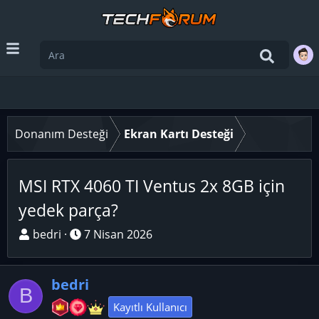
Donanım Desteği
Ekran Kartı Desteği
MSI RTX 4060 TI Ventus 2x 8GB için
yedek parça?
K
B
bedri
7 Nisan 2026
o
a
n
ş
bedri
u
l
B
y
a
Kayıtlı Kullanıcı