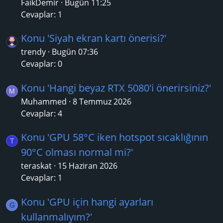
FaikDemir
Bugün 11:25
Cevaplar: 1
Konu 'Siyah ekran kartı önerisi?'
trendy
Bugün 07:36
Cevaplar: 0
Konu 'Hangi beyaz RTX 5080'i önerirsiniz?'
M
Muhammed
8 Temmuz 2026
Cevaplar: 4
Konu 'GPU 58°C iken hotspot sıcaklığının
T
90°C olması normal mi?'
teraskat
15 Haziran 2026
Cevaplar: 1
Konu 'GPU için hangi ayarları
G
kullanmalıyım?'