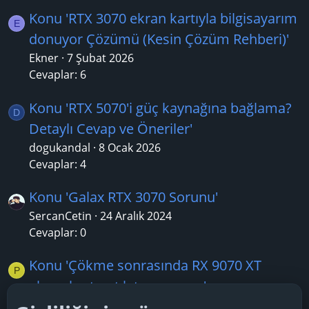
Konu 'RTX 3070 ekran kartıyla bilgisayarım
E
donuyor Çözümü (Kesin Çözüm Rehberi)'
Ekner
7 Şubat 2026
Cevaplar: 6
Konu 'RTX 5070'i güç kaynağına bağlama?
D
Detaylı Cevap ve Öneriler'
dogukandal
8 Ocak 2026
Cevaplar: 4
Konu 'Galax RTX 3070 Sorunu'
SercanCetin
24 Aralık 2024
Cevaplar: 0
Konu 'Çökme sonrasında RX 9070 XT
P
ekran kartı artık tanınmıyor'
poorsuk
25 Temmuz 2026