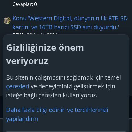
Cevaplar: 0
Konu 'Western Digital, dünyanın ilk 8TB SD
kartını ve 16TB harici SSD'sini duyurdu.'
F.T.H
20 Aralık 2024
Cevaplar: 1
Gizliliğinize önem
Konu 'Microsoft, 10. Yıldönümünü
veriyoruz
Kutlamak İçin Witcher 3 Temalı Xbox
Kontrolcülerini Tanıttı'
Bu sitenin çalışmasını sağlamak için temel
TechSpiker
22 Mayıs 2025
çerezleri
ve deneyiminizi geliştirmek için
Cevaplar: 1
isteğe bağlı çerezleri kullanıyoruz.
Güvenlik Merkezi ve Teknoloji Gündemi
Teknoloji Hab
Daha fazla bilgi edinin ve tercihlerinizi
yapılandırın
Çerezler