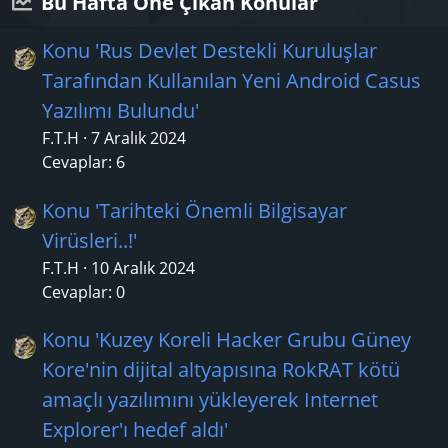
n
Bu Hafta Öne Çıkan Konular
Konu 'Rus Devlet Destekli Kuruluşlar
Tarafından Kullanılan Yeni Android Casus
Yazılımı Bulundu'
F.T.H
7 Aralık 2024
Cevaplar: 6
Konu 'Tarihteki Önemli Bilgisayar
Virüsleri..!'
F.T.H
10 Aralık 2024
Cevaplar: 0
Konu 'Kuzey Koreli Hacker Grubu Güney
Kore'nin dijital altyapısına RokRAT kötü
amaçlı yazılımını yükleyerek Internet
Explorer'ı hedef aldı'