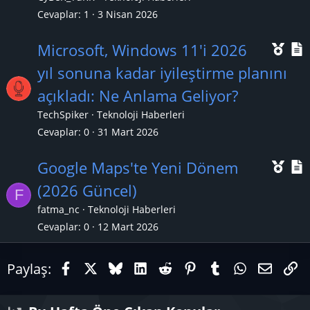
ı
Cevaplar
1
3 Nisan 2026
Ö
Microsoft, Windows 11'i 2026
n
yıl sonuna kadar iyileştirme planını
e
açıkladı: Ne Anlama Geliyor?
ç
TechSpiker
Teknoloji Haberleri
ı
l
Cevaplar
0
31 Mart 2026
k
Ö
Google Maps'te Yeni Dönem
a
n
(2026 Güncel)
n
F
e
fatma_nc
Teknoloji Haberleri
ç
Cevaplar
0
12 Mart 2026
ı
l
Facebook
X (Twitter)
Bluesky
LinkedIn
Reddit
Pinterest
Tumblr
WhatsAp
E-pos
Li
Paylaş:
k
a