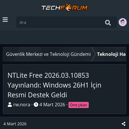
Güvenlik Merkezi ve Teknoloji Gündemi
Teknoloji Hab
NTLite Free 2026.03.10853
Yayınlandı: Windows 26H1 İçin
Resmi Destek Geldi
K
B
rw.nora
4 Mart 2026
Öne çıkan
o
a
n
ş
4 Mart 2026
u
l