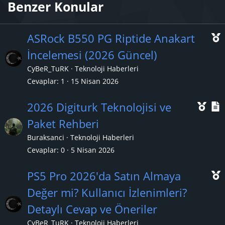
Benzer Konular
ASRock B550 PG Riptide Anakart
İncelemesi (2026 Güncel)
CyBeR_TuRK
Teknoloji Haberleri
ç
Cevaplar
1
15 Nisan 2026
ı
Ö
2026 Digiturk Teknolojisi ve
n
Paket Rehberi
e
Buraksanci
Teknoloji Haberleri
ç
Cevaplar
0
5 Nisan 2026
ı
l
PS5 Pro 2026'da Satın Almaya
k
Değer mi? Kullanıcı İzlenimleri?
a
Detaylı Cevap ve Öneriler
n
ç
CyBeR_TuRK
Teknoloji Haberleri