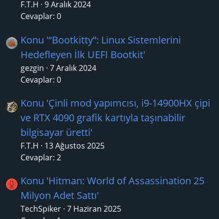
F.T.H
9 Aralık 2024
Cevaplar: 0
Konu '“Bootkitty”: Linux Sistemlerini
Hedefleyen İlk UEFI Bootkit'
gezgin
7 Aralık 2024
Cevaplar: 0
Konu 'Çinli mod yapımcısı, i9-14900HX çipi
ve RTX 4090 grafik kartıyla taşınabilir
bilgisayar üretti'
F.T.H
13 Ağustos 2025
Cevaplar: 2
Konu 'Hitman: World of Assassination 25
Milyon Adet Sattı'
TechSpiker
7 Haziran 2025