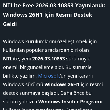
y
a
NTLite Free 2026.03.10853 Yayınlandı:
u
n
Windows 26H1 İçin Resmi Destek
B
g
a
ı
Geldi
ş
ç
l
t
a
a
Windows kurulumlarını özelleştirmek için
t
r
kullanılan popüler araçlardan biri olan
a
i
n
h
NTLite
, yeni
2026.03.10853
sürümüyle
i
önemli bir güncelleme aldı. Bu sürümle
birlikte yazılım,
Microsoft
’un yeni kararlı
Windows sürümü
Windows 26H1
için resmi
destek sunmaya başladı. Daha önce bu
sürüm yalnızca
Windows Insider Programı