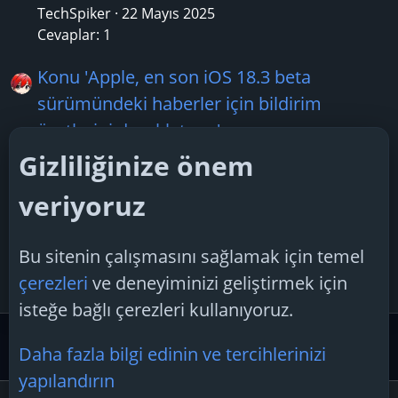
TechSpiker
22 Mayıs 2025
Cevaplar: 1
Konu 'Apple, en son iOS 18.3 beta
sürümündeki haberler için bildirim
özetlerini duraklatıyor'
Boreas28
17 Ocak 2025
Gizliliğinize önem
Cevaplar: 3
veriyoruz
Konu 'RTX 5060 Ti: Fiyatlar Sızdırıldı ve
Beklentiler Düşük (2026 Güncel)'
Bu sitenin çalışmasını sağlamak için temel
Boreas28
9 Nisan 2025
çerezleri
ve deneyiminizi geliştirmek için
Cevaplar: 11
isteğe bağlı çerezleri kullanıyoruz.
Güvenlik Merkezi ve Teknoloji Gündemi
Teknoloji Hab
Daha fazla bilgi edinin ve tercihlerinizi
yapılandırın