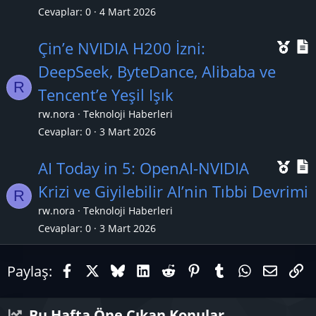
k
Cevaplar
0
4 Mart 2026
a
Ö
Çin’e NVIDIA H200 İzni:
n
n
DeepSeek, ByteDance, Alibaba ve
R
e
Tencent’e Yeşil Işık
ç
rw.nora
Teknoloji Haberleri
ı
l
Cevaplar
0
3 Mart 2026
k
Ö
AI Today in 5: OpenAI-NVIDIA
a
n
Krizi ve Giyilebilir AI’nin Tıbbi Devrimi
n
R
e
rw.nora
Teknoloji Haberleri
ç
Cevaplar
0
3 Mart 2026
ı
l
Facebook
X (Twitter)
Bluesky
LinkedIn
Reddit
Pinterest
Tumblr
WhatsAp
E-pos
Li
Paylaş:
k
a
n
Bu Hafta Öne Çıkan Konular