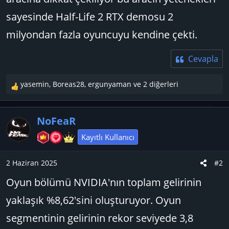
sayesinde Half-Life 2 RTX demosu 2
milyondan fazla oyuncuyu kendine çekti.
Cevapla
yasemin
,
Boreas28
,
ergunyaman
ve 2 diğerleri
T
e
p
NoFeaR
k
i
Kayıtlı Kullanıcı
l
e
2 Haziran 2025
#2
r
:
Oyun bölümü NVIDIA'nın toplam gelirinin
yaklaşık %8,62'sini oluşturuyor. Oyun
segmentinin gelirinin rekor seviyede 3,8