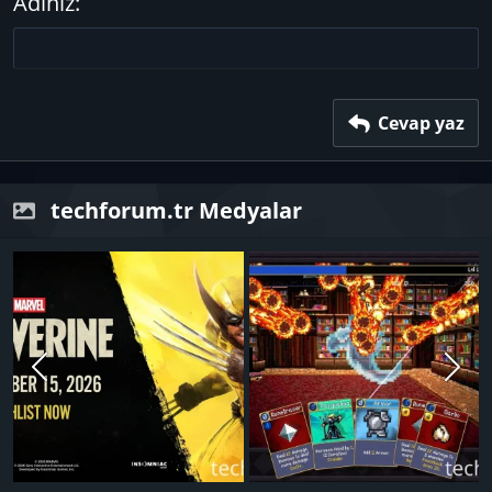
Adınız
Başlık 3
18
Tahoma
22
Times New Roman
26
Trebuchet MS
Verdana
Cevap yaz
techforum.tr Medyalar