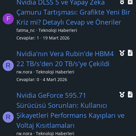
Ö
Nvidia DLSS 5 ve Yapay Zeka
n
Çamuru Tartışması: Grafikte Yeni Bir
F
e
Kriz mi? Detaylı Cevap ve Öneriler
ç
fatma_nc
Teknoloji Haberleri
ı
l
Cevaplar
1
19 Mart 2026
k
Ö
Nvidia'nın Vera Rubin’de HBM4
a
n
22 TB/s'den 20 TB/s'ye Çekildi
n
R
e
rw.nora
Teknoloji Haberleri
ç
Cevaplar
0
4 Mart 2026
ı
l
Ö
Nvidia GeForce 595.71
k
n
Sürücüsü Sorunları: Kullanıcı
a
e
Şikayetleri Performans Kayıpları ve
n
R
ç
Voltaj Kısıtlamaları
ı
l
rw.nora
Teknoloji Haberleri