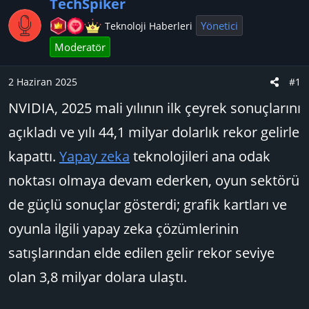
u
n
t
TechSpiker
B
g
l
Yönetici
Teknoloji Haberleri
a
ı
e
Moderatör
ş
ç
r
l
t
2 Haziran 2025
a
a
#1
t
r
NVIDIA, 2025 mali yılının ilk çeyrek sonuçlarını
a
i
açıkladı ve yılı 44,1 milyar dolarlık rekor gelirle
n
h
i
kapattı.
Yapay zeka
teknolojileri ana odak
noktası olmaya devam ederken, oyun sektörü
de güçlü sonuçlar gösterdi; grafik kartları ve
oyunla ilgili yapay zeka çözümlerinin
satışlarından elde edilen gelir rekor seviye
olan 3,8 milyar dolara ulaştı.