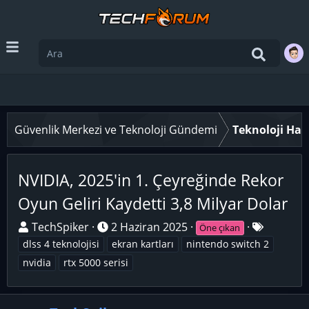
Güvenlik Merkezi ve Teknoloji Gündemi
Teknoloji Hab
NVIDIA, 2025'in 1. Çeyreğinde Rekor
Oyun Geliri Kaydetti 3,8 Milyar Dolar
K
B
E
TechSpiker
2 Haziran 2025
Öne çıkan
o
a
t
dlss 4 teknolojisi
ekran kartları
nintendo switch 2
n
ş
i
nvidia
rtx 5000 serisi
u
l
k
y
a
e