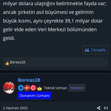
milyar dolara ulaştığını belirtmekte fayda var;
ancak şirketin asıl büyümesi ve gelirinin
büyük kısmı, aynı çeyrekte 39,1 milyar dolar
gelir elde eden Veri Merkezi bölümünden
geldi.
Cevapla
Boreas28
T
e
p
Boreas28
k
i
Yönetici
Teknik Uzman
l
Donanım Uzmanı
e
r
:
2 Haziran 2025
#3