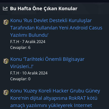
a
n
Bu Hafta Öne Çıkan Konular
Konu 'Rus Devlet Destekli Kuruluşlar
Tarafından Kullanılan Yeni Android Casus
Yazılımı Bulundu'
F.T.H
7 Aralık 2024
Cevaplar: 6
Konu 'Tarihteki Önemli Bilgisayar
Virüsleri..!'
F.T.H
10 Aralık 2024
Cevaplar: 0
Konu 'Kuzey Koreli Hacker Grubu Güney
Kore'nin dijital altyapısına RokRAT kötü
amaçlı yazılımını yükleyerek Internet