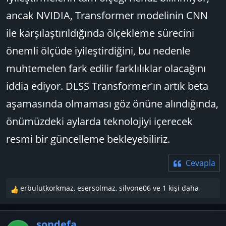
ancak NVIDIA, Transformer modelinin CNN
ile karşılaştırıldığında ölçekleme sürecini
önemli ölçüde iyileştirdiğini, bu nedenle
muhtemelen fark edilir farklılıklar olacağını
iddia ediyor. DLSS Transformer'ın artık beta
aşamasında olmaması göz önüne alındığında,
önümüzdeki aylarda teknolojiyi içerecek
resmi bir güncelleme bekleyebiliriz.
Cevapla
erbulutkorkmaz
,
esersolmaz
,
silvone06
ve 1 kişi daha
T
e
p
sondefa
k