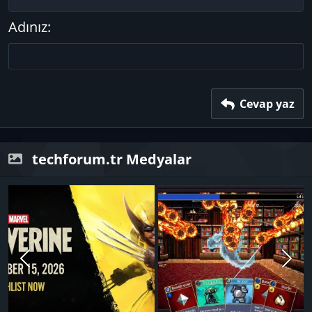
Başlık 2
Çıkıntı
15
Georgia
Metni yana yasla
Adınız
Başlık 3
18
Tahoma
22
Times New Roman
26
Trebuchet MS
Verdana
Cevap yaz
techforum.tr Medyalar