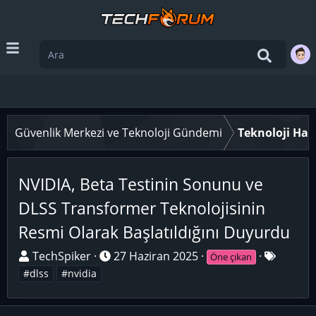
Güvenlik Merkezi ve Teknoloji Gündemi
Teknoloji Hab
NVIDIA, Beta Testinin Sonunu ve
DLSS Transformer Teknolojisinin
Resmi Olarak Başlatıldığını Duyurdu
K
B
E
TechSpiker
27 Haziran 2025
Öne çıkan
o
a
t
#dlss
#nvidia
n
ş
i
u
l
k