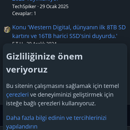
TechSpiker
29 Ocak 2025
Cevaplar: 1
Konu 'Western Digital, dünyanın ilk 8TB SD
kartını ve 16TB harici SSD'sini duyurdu.'
F.T.H
20 Aralık 2024
Cevaplar: 1
Gizliliğinize önem
Konu 'Teknoloji Hamlesi Programı
veriyoruz
Güncellendi: Desteklenecek Teknoloji
Alanları Genişletildi'
Bu sitenin çalışmasını sağlamak için temel
tufitorino
2 Şubat 2026
çerezleri
ve deneyiminizi geliştirmek için
Cevaplar: 1
isteğe bağlı çerezleri kullanıyoruz.
Güvenlik Merkezi ve Teknoloji Gündemi
Teknoloji Hab
Daha fazla bilgi edinin ve tercihlerinizi
yapılandırın