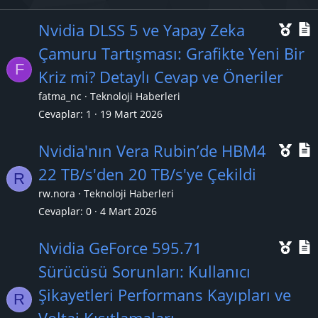
Ö
Nvidia DLSS 5 ve Yapay Zeka
n
Çamuru Tartışması: Grafikte Yeni Bir
F
e
Kriz mi? Detaylı Cevap ve Öneriler
ç
fatma_nc
Teknoloji Haberleri
ı
l
Cevaplar
1
19 Mart 2026
k
Ö
Nvidia'nın Vera Rubin’de HBM4
a
n
22 TB/s'den 20 TB/s'ye Çekildi
n
R
e
rw.nora
Teknoloji Haberleri
ç
Cevaplar
0
4 Mart 2026
ı
l
Ö
Nvidia GeForce 595.71
k
n
Sürücüsü Sorunları: Kullanıcı
a
e
Şikayetleri Performans Kayıpları ve
n
R
ç