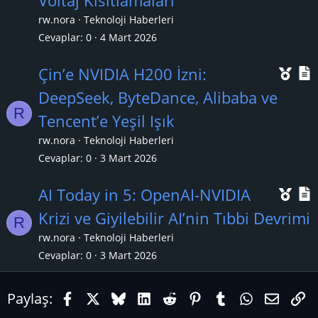
Voltaj Kısıtlamaları
ı
l
rw.nora
Teknoloji Haberleri
k
Cevaplar
0
4 Mart 2026
a
Ö
Çin’e NVIDIA H200 İzni:
n
n
DeepSeek, ByteDance, Alibaba ve
R
e
Tencent’e Yeşil Işık
ç
rw.nora
Teknoloji Haberleri
ı
l
Cevaplar
0
3 Mart 2026
k
Ö
AI Today in 5: OpenAI-NVIDIA
a
n
Krizi ve Giyilebilir AI’nin Tıbbi Devrimi
n
R
e
rw.nora
Teknoloji Haberleri
ç
Cevaplar
0
3 Mart 2026
ı
l
Facebook
X (Twitter)
Bluesky
LinkedIn
Reddit
Pinterest
Tumblr
WhatsAp
E-pos
Li
Paylaş:
k