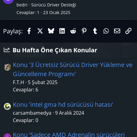
r
bedri
Sürücü Driver Desteği
Cevaplar
1
23 Ocak 2025
Facebook
X (Twitter)
Bluesky
LinkedIn
Reddit
Pinterest
Tumblr
WhatsAp
E-pos
Li
Paylaş:
Bu Hafta Öne Çıkan Konular
Konu '3 Ücretsiz Sürücü Driver Yükleme ve
Güncelleme Programı'
F.T.H
5 Şubat 2025
Cevaplar: 6
Konu 'intel gma hd sürücüsü hatası'
carsambamedya
9 Aralık 2024
Cevaplar: 0
Konu 'Sadece AMD Adrenalin sürücüleri
S