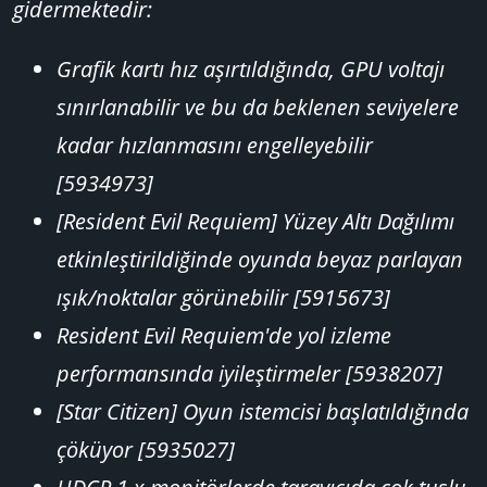
gidermektedir:
Grafik kartı hız aşırtıldığında, GPU voltajı
sınırlanabilir ve bu da beklenen seviyelere
kadar hızlanmasını engelleyebilir
[5934973]
[Resident Evil Requiem] Yüzey Altı Dağılımı
etkinleştirildiğinde oyunda beyaz parlayan
ışık/noktalar görünebilir [5915673]
Resident Evil Requiem'de yol izleme
performansında iyileştirmeler [5938207]
[Star Citizen] Oyun istemcisi başlatıldığında
çöküyor [5935027]