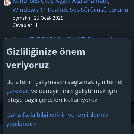
Konu 'Ses Çıkış Aygıtı Algılanamadı,
Windows 11 Realtek Ses Sürücüsü Sorunu'
bymskn
25 Ocak 2025
Cevaplar: 4
Konu 'TUF B650-PLUS WIFI Bluetooth
B
sürücüsü yüklenmiyor?'
Gizliliğinize önem
Bedd
5 Haziran 2026
veriyoruz
Cevaplar: 0
Konu 'USB Blu-Ray sürücüsü önerisi?'
Bu sitenin çalışmasını sağlamak için temel
D
dogukandal
10 Mayıs 2026
çerezleri
ve deneyiminizi geliştirmek için
Cevaplar: 0
isteğe bağlı çerezleri kullanıyoruz.
Donanım Desteği
Sürücü Driver Desteği
Daha fazla bilgi edinin ve tercihlerinizi
yapılandırın
Çerezler