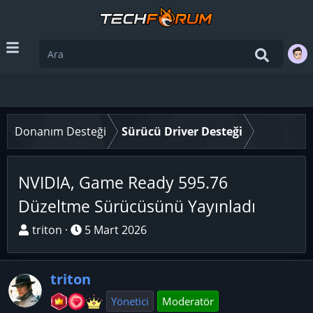
Donanım Desteği
Sürücü Driver Desteği
NVIDIA, Game Ready 595.76
Düzeltme Sürücüsünü Yayınladı
K
B
triton
5 Mart 2026
o
a
n
ş
triton
u
l
y
a
Yönetici
Moderatör