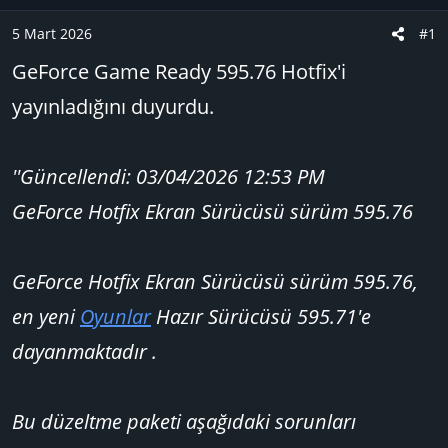
u
n
B
g
5 Mart 2026
#1
a
ı
GeForce Game Ready 595.76 Hotfix'i
ş
ç
l
t
yayınladığını duyurdu.
a
a
t
r
a
i
''Güncellendi: 03/04/2026 12:53 PM
n
h
GeForce Hotfix Ekran Sürücüsü sürüm 595.76
i
GeForce Hotfix Ekran Sürücüsü sürüm 595.76,
en yeni
Oyunlar
Hazır Sürücüsü 595.71'e
dayanmaktadır .
Bu düzeltme paketi aşağıdaki sorunları