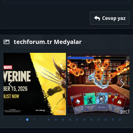
26
Trebuchet MS
Verdana
Cevap yaz
techforum.tr Medyalar