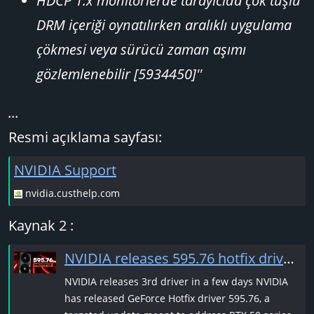
HDCP 1.x monitörlerde tarayıcıda çok tuşlu
DRM içeriği oynatılırken aralıklı uygulama
çökmesi veya sürücü zaman aşımı
gözlemlenebilir [5934450]''
...
Resmi açıklama sayfası:
NVIDIA Support
nvidia.custhelp.com
Kaynak 2 :
NVIDIA releases 595.76 hotfix driver addressing OC voltage issues on RTX GPUs - VideoCardz.com
NVIDIA releases 3rd driver in a few days NVIDIA
has released GeForce Hotfix driver 595.76, a