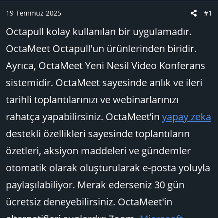
a
ı
e
19 Temmuz 2025
#1
ş
ç
r
Octapull kolay kullanılan bir uygulamadır.
l
t
a
a
OctaMeet Octapull'un ürünlerinden biridir.
t
r
Ayrıca, OctaMeet Yeni Nesil Video Konferans
a
i
n
h
sistemidir. OctaMeet sayesinde anlık ve ileri
i
tarihli toplantılarınızı ve webinarlarınızı
rahatça yapabilirsiniz. OctaMeet’in
yapay zeka
destekli özellikleri sayesinde toplantıların
özetleri, aksiyon maddeleri ve gündemler
otomatik olarak oluşturularak e-posta yoluyla
paylaşılabiliyor. Merak ederseniz 30 gün
ücretsiz deneyebilirsiniz. OctaMeet'in