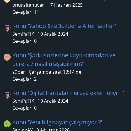
onuraltanuyar
17 Haziran 2025
Cevaplar: 11
Konu 'Yahoo SiteBuilder'a Alternatifler'
SemPaTiK
10 Aralık 2024
Cevaplar: 0
Konu 'Şarkı sözlerine kayıt olmadan ve
S
ücretsiz nasıl ulaşabilirim?'
süper
Çarşamba saat 13:14'de
Cevaplar: 2
Konu 'Dijital haritalar nereye eklemeliyim'
SemPaTiK
10 Aralık 2024
Cevaplar: 0
Konu 'Yeni bilgisayar çalışmıyor ?'
Ş
ŞahinYAY
3 Ağustos 2026