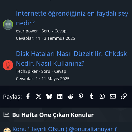
İnternette öğrendiğiniz en faydalı şey
nedir?
eseripower
Soru - Cevap
Cevaplar
11
3 Temmuz 2025
Disk Hataları Nasıl Düzeltilir: Chkdsk
Nedir, Nasıl Kullanırız?
TechSpiker
Soru - Cevap
Cevaplar
1
11 Mayıs 2025
Facebook
X (Twitter)
Bluesky
LinkedIn
Reddit
Pinterest
Tumblr
WhatsAp
E-pos
Li
Paylaş:
Bu Hafta Öne Çıkan Konular
Konu 'Hayırlı Olsun ( @onuraltanuyar )'