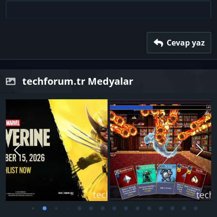
22
Times New Roman
26
Trebuchet MS
Verdana
Cevap yaz
techforum.tr Medyalar