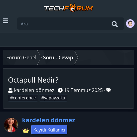
Forum Genel
Soru - Cevap
Octapull Nedir?
K
B
E
kardelen dönmez
19 Temmuz 2025
o
a
t
#conference
#yapayzeka
n
ş
i
u
l
k
y
kardelen dönmez
a
e
u
n
t
Kayıtlı Kullanıcı
B
g
l