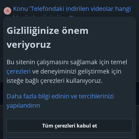
Konu 'Telefondaki indirilen videolar hangi
A
klasörde görünüyor?'
alemci
17 Haziran 2025
Gizliliğinize önem
Cevaplar: 2
veriyoruz
Konu 'Seyahat ettiğiniz en iyi yerler
nereleri?'
Bu sitenin çalışmasını sağlamak için temel
NoFeaR
11 Aralık 2024
çerezleri
ve deneyiminizi geliştirmek için
Cevaplar: 0
isteğe bağlı çerezleri kullanıyoruz.
Forum Genel
Soru - Cevap
Daha fazla bilgi edinin ve tercihlerinizi
yapılandırın
Çerezler
Tüm çerezleri kabul et
Bize ulaşın
Şartlar ve kurallar
Gizlilik politikası
Yardım
Ana sayfa
R