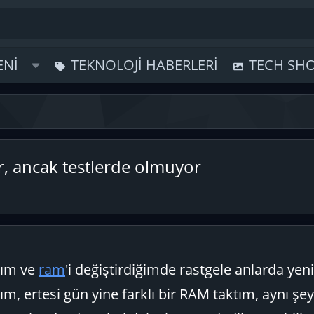
ENI
TEKNOLOJI HABERLERI
TECH SH
, ancak testlerde olmuyor
adım ve
ram
'i değiştirdiğimde rastgele anlarda yen
dım, ertesi gün yine farklı bir RAM taktım, aynı şey