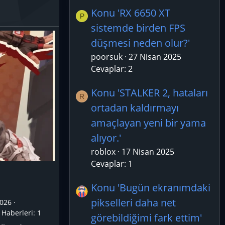
Konu 'RX 6650 XT
P
sistemde birden FPS
düşmesi neden olur?'
poorsuk
27 Nisan 2025
Cevaplar: 2
Konu 'STALKER 2, hataları
R
ortadan kaldırmayı
amaçlayan yeni bir yama
alıyor.'
roblox
17 Nisan 2025
Cevaplar: 1
Konu 'Bugün ekranımdaki
pikselleri daha net
026
Haberleri:
1
görebildiğimi fark ettim'