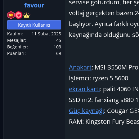
servise götürdüm, her şey
favour
ş
ç
voltaj gerçekten bazen 2
l
t
a
a
başlıyor. Ayrıca farklı o
Kayıtlı Kullanıcı
t
r
kaynağında olduğunu söyl
Katılım
11 Şubat 2025
a
i
Mesajlar
45
n
h
Beğeniler
103
i
Puanları
69
Anakart
: MSI B550M Pro
İşlemci: ryzen 5 5600
ekran kartı
: palit 4060 I
SSD m2: fanxiang s880 
Güç kaynağı
: Cougar GE
RAM: Kingston Fury Bea