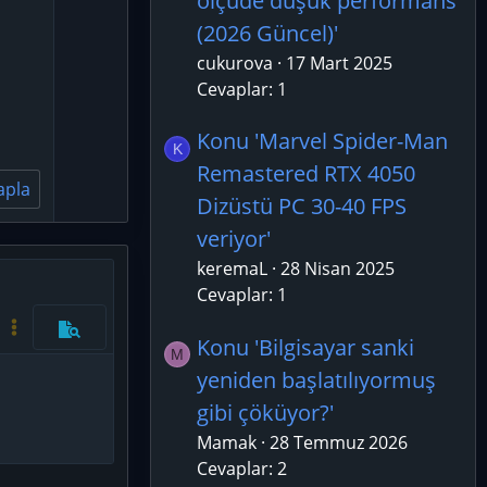
ölçüde düşük performans
o
(2026 Güncel)'
t
cukurova
17 Mart 2025
e
Cevaplar: 1
Konu 'Marvel Spider-Man
K
Remastered RTX 4050
apla
Dizüstü PC 30-40 FPS
veriyor'
keremaL
28 Nisan 2025
azla seçenek…
Cevaplar: 1
Kod aç/kapat
Daha fazla seçenek…
Önizleme
Konu 'Bilgisayar sanki
M
yeniden başlatılıyormuş
gibi çöküyor?'
Mamak
28 Temmuz 2026
Cevaplar: 2