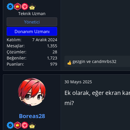
Teknik Uzman
Yönetici
Donanım Uzmanı
Katılım
7 Aralık 2024
Mesajlar
1,355
Çözümler
28
Beğeniler
1,723
gezgin
ve
candmrbs32
Puanları
979
T
e
p
30 Mayıs 2025
k
i
Ek olarak, eğer ekran kar
l
e
mi?
r
:
Boreas28