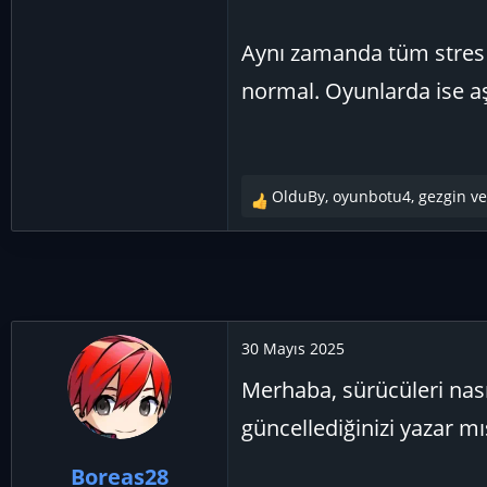
Aynı zamanda tüm stres 
normal. Oyunlarda ise aş
OlduBy
,
oyunbotu4
,
gezgin
ve
T
e
p
k
i
l
e
30 Mayıs 2025
r
Merhaba, sürücüleri nası
:
güncellediğinizi yazar mı
Boreas28