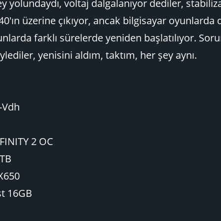
 yolundaydı, voltaj dalgalanıyor dediler, stabiliz
40'ın üzerine çıkıyor, ancak bilgisayar oyunlarda
yunlarda farklı sürelerde yeniden başlatılıyor. So
ediler, yenisini aldım, taktım, her şey aynı.
-Vdh
NFINITY 2 OC
1TB
X650
st 16GB