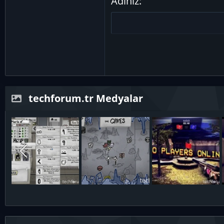
Adınız
26
Trebuchet MS
Verdana
techforum.tr Medyalar