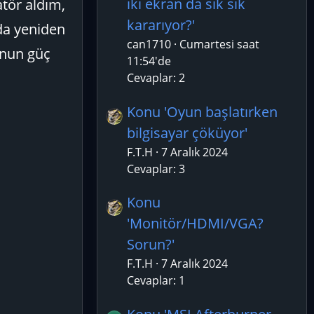
iki ekran da sık sık
atör aldım,
kararıyor?'
 da yeniden
can1710
Cumartesi saat
runun güç
11:54'de
Cevaplar: 2
Konu 'Oyun başlatırken
bilgisayar çöküyor'
F.T.H
7 Aralık 2024
Cevaplar: 3
Konu
'Monitör/HDMI/VGA?
Sorun?'
F.T.H
7 Aralık 2024
Cevaplar: 1