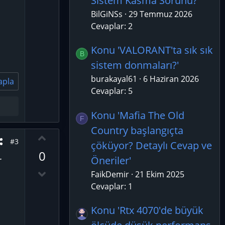
Sistem Kasma Sorunu?'
n
v
BilGiNSs
29 Temmuz 2026
o
Cevaplar: 2
t
Konu 'VALORANT'ta sık sık
e
B
sistem donmaları?'
burakayal61
6 Haziran 2026
apla
Cevaplar: 5
Konu 'Mafia The Old
F
Country başlangıçta
O
#3
çöküyor? Detaylı Cevap ve
y
0
l
Öneriler'
r
a
D
FaikDemir
21 Ekim 2025
o
Cevaplar: 1
w
n
Konu 'Rtx 4070'de büyük
v