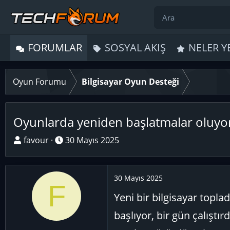
FORUMLAR
SOSYAL AKIŞ
NELER Y
Oyun Forumu
Bilgisayar Oyun Desteği
Oyunlarda yeniden başlatmalar oluyor
K
B
favour
30 Mayıs 2025
o
a
n
ş
u
l
30 Mayıs 2025
F
y
a
Yeni bir bilgisayar topl
u
n
B
g
başlıyor, bir gün çalıştır
a
ı