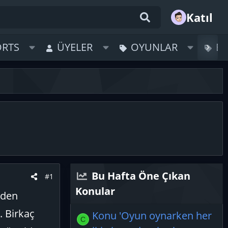
Katıl
ORTS
ÜYELER
OYUNLAR
B
Bu Hafta Öne Çıkan
#1
Konular
iden
. Birkaç
Konu 'Oyun oynarken her
C