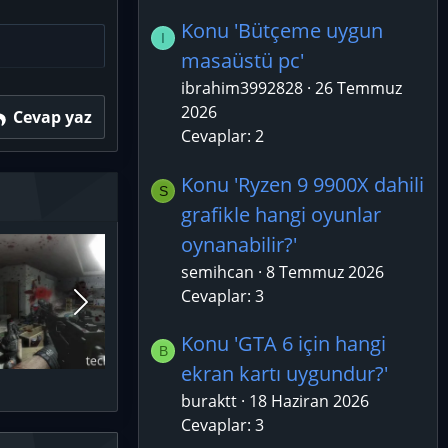
Konu 'Bütçeme uygun
I
masaüstü pc'
ibrahim3992828
26 Temmuz
2026
Cevap yaz
Cevaplar: 2
Konu 'Ryzen 9 9900X dahili
S
grafikle hangi oyunlar
oynanabilir?'
semihcan
8 Temmuz 2026
Cevaplar: 3
Konu 'GTA 6 için hangi
B
ekran kartı uygundur?'
buraktt
18 Haziran 2026
Cevaplar: 3