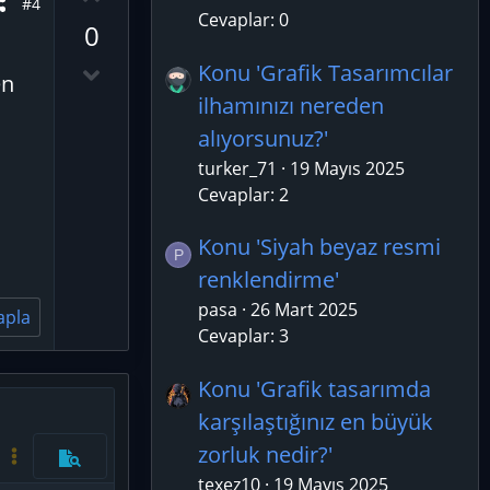
#4
e
y
Cevaplar: 0
0
l
a
D
Konu 'Grafik Tasarımcılar
en
o
ilhamınızı nereden
w
alıyorsunuz?'
n
turker_71
19 Mayıs 2025
v
Cevaplar: 2
o
t
Konu 'Siyah beyaz resmi
e
P
renklendirme'
pasa
26 Mart 2025
apla
Cevaplar: 3
Konu 'Grafik tasarımda
karşılaştığınız en büyük
azla seçenek…
zorluk nedir?'
Kod aç/kapat
Daha fazla seçenek…
Önizleme
texez10
19 Mayıs 2025