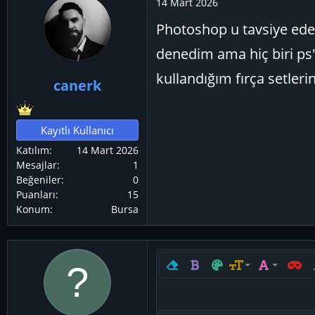
14 Mart 2026
Photoshop u tavsiye ede
denedim ama hiç biri ps'
kullandığım fırça setleri
canerk
Kayıtlı Kullanıcı
Katılım
14 Mart 2026
Mesajlar
1
Beğeniler
0
Puanları
15
Konum
Bursa
Biçimlendirmeyi kaldır
Kalın
Metin rengi
Yazı boyutu
Yazı tipi
Satır i
Y
9
Arial
10
Book Antiqua