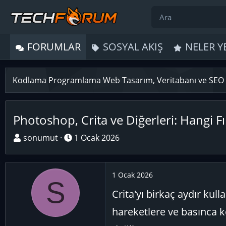
FORUMLAR
SOSYAL AKIŞ
NELER Y
Kodlama Programlama Web Tasarım, Veritabanı ve SEO
Photoshop, Crita ve Diğerleri: Hangi Fı
K
B
sonumut
1 Ocak 2026
o
a
n
ş
u
l
1 Ocak 2026
S
y
a
Crita'yı birkaç aydır ku
u
n
B
g
hareketlere ve basınca k
a
ı