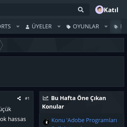
Katıl
ORTS
ÜYELER
OYUNLAR
B
Bu Hafta Öne Çıkan
#1
Konular
küçük
çok hassas
Konu 'Adobe Programları