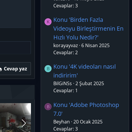
Cevaplar: 3
Konu 'Birden Fazla
K
Videoyu Birleştirmenin En
Hızlı Yolu Nedir?'
korayayvaz
6 Nisan 2025
Cevaplar: 2
Konu '4K videoları nasıl
Cevap yaz
B
indiririm'
BilGiNSs
2 Şubat 2025
Cevaplar: 1
Konu 'Adobe Photoshop
B
7.0'
Beyhan
20 Ocak 2025
Cevaplar: 3