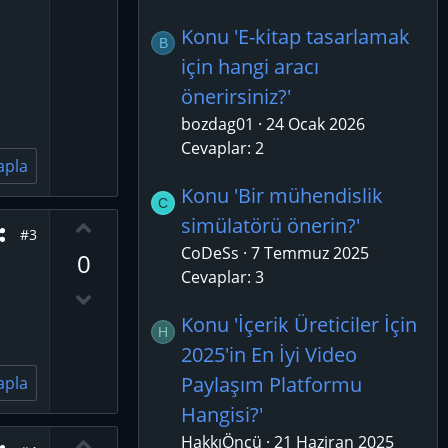
w
n
Konu 'E-kitap tasarlamak
B
v
için hangi aracı
o
önerirsiniz?'
t
bozdag01
24 Ocak 2026
e
Cevaplar: 2
apla
Konu 'Bir mühendislik
C
O
simülatörü önerin?'
#3
y
CoDeSs
7 Temmuz 2025
0
l
Cevaplar: 3
a
D
o
Konu 'İçerik Üreticiler İçin
H
w
2025'in En İyi Video
n
Paylaşım Platformu
apla
v
Hangisi?'
o
t
O
HakkıÖncü
21 Haziran 2025