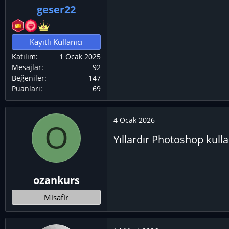
geser22
Kayıtlı Kullanıcı
Katılım
1 Ocak 2025
Mesajlar
92
Beğeniler
147
Puanları
69
4 Ocak 2026
O
Yıllardır Photoshop kull
ozankurs
Misafir