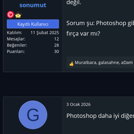
değil.
sonumut
ş
ç
l
t
a
a
Sorum şu: Photoshop gib
Kayıtlı Kullanıcı
t
r
fırça var mı?
Katılım
11 Şubat 2025
a
i
Mesajlar
12
n
h
Beğeniler
28
i
Puanları
30
Muratbara
,
galasahne
,
aDam
T
e
p
k
i
l
e
3 Ocak 2026
G
r
Photoshop daha iyi diğer
: