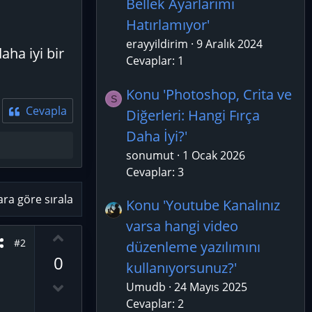
Bellek Ayarlarımı
Hatırlamıyor'
erayyildirim
9 Aralık 2024
ha iyi bir
Cevaplar: 1
Konu 'Photoshop, Crita ve
S
Cevapla
Diğerleri: Hangi Fırça
Daha İyi?'
sonumut
1 Ocak 2026
Cevaplar: 3
ara göre sırala
Konu 'Youtube Kanalınız
varsa hangi video
O
#2
düzenleme yazılımını
y
0
kullanıyorsunuz?'
l
a
D
Umudb
24 Mayıs 2025
o
Cevaplar: 2