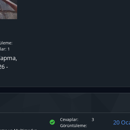
üleme:
ar:
1
Yapma,
6 -
Cevaplar
3
Ç
20 Oc
Görüntüleme