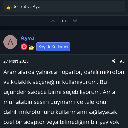
atesfrat
ve
Ayva
T
e
O
D
0
p
y
o
k
l
w
i
Ayva
l
a
n
A
e
v
Kayıtlı Kullanıcı
r
o
:
t
27 Mart 2025
#3
e
Aramalarda yalnızca hoparlör, dahili mikrofon
ve kulaklık seçeneğini kullanıyorum. Bu
üçünden sadece birini seçebiliyorum. Ama
muhatabın sesini duymamı ve telefonun
dahili mikrofonunu kullanmamı sağlayacak
özel bir adaptör veya bilmediğim bir şey yok