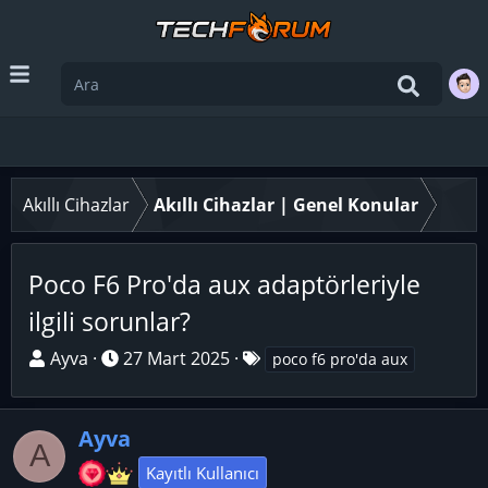
Akıllı Cihazlar
Akıllı Cihazlar | Genel Konular
Poco F6 Pro'da aux adaptörleriyle
ilgili sorunlar?
K
B
E
Ayva
27 Mart 2025
poco f6 pro'da aux
o
a
t
n
ş
i
u
Ayva
l
k
A
y
a
e
Kayıtlı Kullanıcı