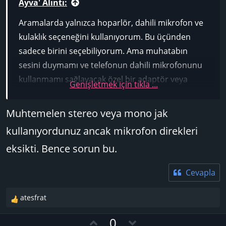
Ayva' Alıntı:
Aramalarda yalnızca hoparlör, dahili mikrofon ve
kulaklık seçeneğini kullanıyorum. Bu üçünden
sadece birini seçebiliyorum. Ama muhatabın
sesini duymamı ve telefonun dahili mikrofonunu
kullanmamı sağlayacak özel bir adaptör veya
Genişletmek için tıkla ...
bilmediğim bir şey yok mu? Zaten ses girişi olan
eski telefonumda hiçbir sorun yoktu. Sadece AUX
Muhtemelen stereo veya mono jak
kablosunu takıp telefonun mikrofonunu
kullanıyordunuz ancak mikrofon direkleri
kullanıyordum.
eksikti. Bence sorun bu.
Cevapla
atesfrat
T
e
O
D
0
p