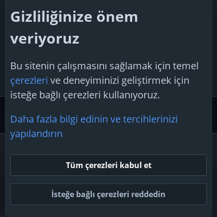
U
Uslanmaz
24 Ocak 2026
Gizliliğinize önem
Cevaplar: 4
veriyoruz
Konu 'Xiaomi Redmi Note 13 Pro nasıl
H
olduğunu söyler misiniz?'
Bu sitenin çalışmasını sağlamak için temel
haaktas
20 Mayıs 2025
çerezleri
ve deneyiminizi geliştirmek için
Cevaplar: 2
isteğe bağlı çerezleri kullanıyoruz.
Akıllı Cihazlar
Akıllı Cihazlar | Genel Konular
Daha fazla bilgi edinin ve tercihlerinizi
yapılandırın
Çerezler
Tüm çerezleri kabul et
Bize ulaşın
Şartlar ve kurallar
Gizlilik politikası
Yardım
Ana sayfa
R
S
İsteğe bağlı çerezleri reddedin
S
Topluluk platform by TechForumTR
Teknoloji Forum
by techforum.tr