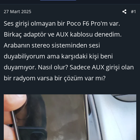
u
n
t
B
g
l
27 Mart 2025
#1
a
ı
e
Ses girişi olmayan bir Poco F6 Pro'm var.
ş
ç
r
l
t
Birkaç adaptör ve AUX kablosu denedim.
a
a
Arabanın stereo sisteminden sesi
t
r
a
i
duyabiliyorum ama karşıdaki kişi beni
n
h
duyamıyor. Nasıl olur? Sadece AUX girişi olan
i
bir radyom varsa bir çözüm var mı?