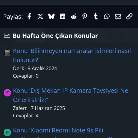
Facebook
X (Twitter)
Bluesky
LinkedIn
Reddit
Pinterest
Tumblr
WhatsAp
E-pos
Li
Paylaş:
Bu Hafta Öne Çıkan Konular
Konu 'Bilinmeyen numaralar isimleri nasıl
bulunur?'
Derk
9 Aralık 2024
Cevaplar: 0
Konu 'Dış Mekan IP Kamera Tavsiyesi Ne
Z
Önerirsiniz?'
Zaferr
7 Haziran 2025
Cevaplar: 4
Konu 'Xiaomi Redmi Note 9s Pili
E