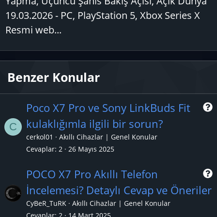
Yapma, Üçüncü Şahıs Bakış Açısı, Açık Dünya
19.03.2026 - PC, PlayStation 5, Xbox Series X
Resmi web...
Benzer Konular
Poco X7 Pro ve Sony LinkBuds Fit
kulaklığımla ilgili bir sorun?
C
r
cerkol01
Akıllı Cihazlar | Genel Konular
Cevaplar
2
26 Mayıs 2025
POCO X7 Pro Akıllı Telefon
İncelemesi? Detaylı Cevap ve Öneriler
r
CyBeR_TuRK
Akıllı Cihazlar | Genel Konular
Cevaplar
2
14 Mart 2025