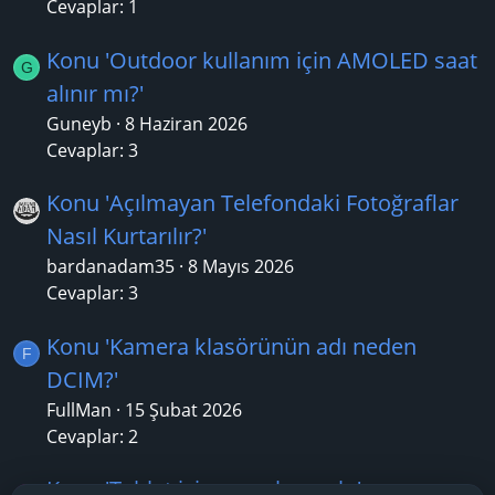
Cevaplar: 1
Konu 'Outdoor kullanım için AMOLED saat
G
alınır mı?'
Guneyb
8 Haziran 2026
Cevaplar: 3
Konu 'Açılmayan Telefondaki Fotoğraflar
Nasıl Kurtarılır?'
bardanadam35
8 Mayıs 2026
Cevaplar: 3
Konu 'Kamera klasörünün adı neden
F
DCIM?'
FullMan
15 Şubat 2026
Cevaplar: 2
Konu 'Tablet için oyun konsolu'