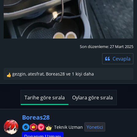
Son düzenleme:
27 Mart 2025
Cevapla
gezgin
,
atesfrat
,
Boreas28
ve 1 kişi daha
T
e
p
k
Tarihe göre sırala
Oylara göre sırala
i
l
e
Boreas28
r
Yönetici
Teknik Uzman
:
Donanım Uzmanı