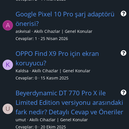
Google Pixel 10 Pro şarj adaptörü
önerisi?
A
r
askvisal
Akıllı Cihazlar | Genel Konular
Cevaplar
1
25 Nisan 2026
OPPO Find X9 Pro için ekran
koruyucu?
K
r
Kaldsa
Akıllı Cihazlar | Genel Konular
Cevaplar
0
15 Kasım 2025
Beyerdynamic DT 770 Pro X ile
Limited Edition versiyonu arasındaki
U
r
fark nedir? Detaylı Cevap ve Öneriler
umut
Akıllı Cihazlar | Genel Konular
Cevaplar
0
20 Ekim 2025