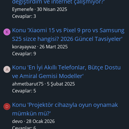
değiştirdim ve internet çalışmıyor?'
Eymenefe
30 Nisan 2025
Cevaplar: 3
Konu 'Xiaomi 15 vs Pixel 9 pro vs Samsung
K
S25 sizce hangisi? 2026 Güncel Tavsiyeler'
korayayvaz
26 Mart 2025
Cevaplar: 9
Konu 'En İyi Akıllı Telefonlar, Bütçe Dostu
A
ve Amiral Gemisi Modeller'
ahmetbarut75
5 Şubat 2025
Cevaplar: 5
Konu 'Projektör cihazıyla oyun oynamak
D
mümkün mü?'
devo
28 Ocak 2026
Cevaplar: 6