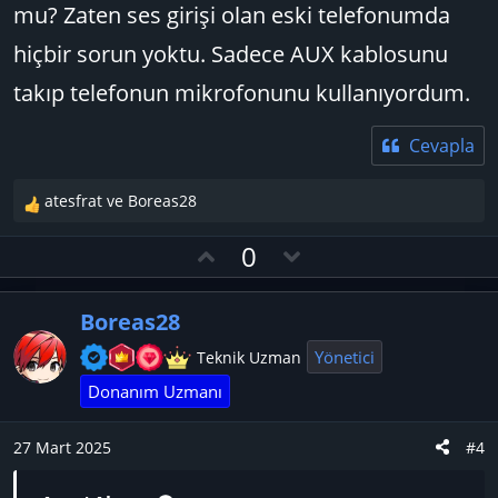
mu? Zaten ses girişi olan eski telefonumda
hiçbir sorun yoktu. Sadece AUX kablosunu
takıp telefonun mikrofonunu kullanıyordum.
Cevapla
atesfrat
ve
Boreas28
T
e
O
D
0
p
y
o
k
l
w
i
Boreas28
l
a
n
e
v
Yönetici
Teknik Uzman
r
o
Donanım Uzmanı
:
t
e
27 Mart 2025
#4