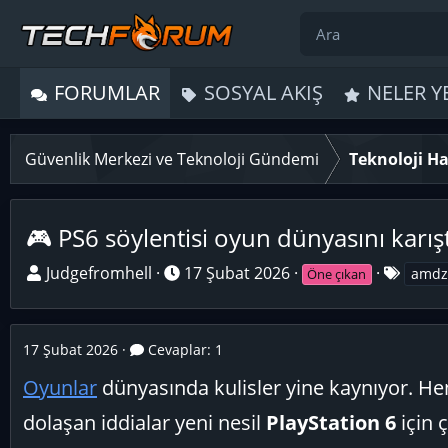
FORUMLAR
SOSYAL AKIŞ
NELER Y
Güvenlik Merkezi ve Teknoloji Gündemi
Teknoloji Ha
🎮 PS6 söylentisi oyun dünyasını karışt
K
B
E
Judgefromhell
17 Şubat 2026
amdz
Öne çıkan
o
a
t
n
ş
i
u
l
k
17 Şubat 2026
Cevaplar: 1
y
a
e
Oyunlar
dünyasında kulisler yine kaynıyor. Hen
u
n
t
B
g
l
dolaşan iddialar yeni nesil
PlayStation 6
için 
a
ı
e