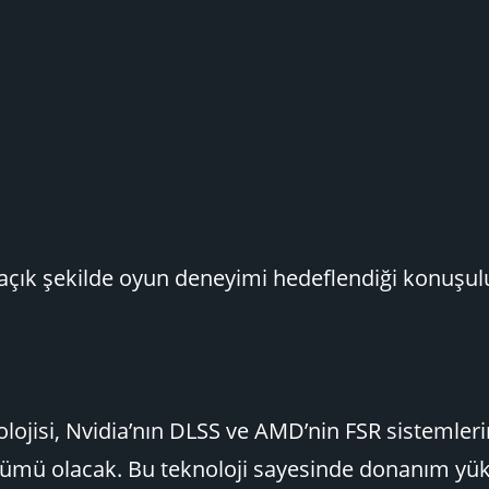
e açık şekilde oyun deneyimi hedeflendiği konuşul
olojisi, Nvidia’nın DLSS ve AMD’nin FSR sistemler
zümü olacak. Bu teknoloji sayesinde donanım yü