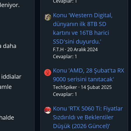
Cevaplar: 1
leniyor.
Konu 'Western Digital,
dünyanın ilk 8TB SD
kartını ve 16TB harici
SSD'sini duyurdu.'
a daha
F.T.H
20 Aralık 2024
Cevaplar: 1
Konu 'AMD, 28 Şubat'ta RX
 iddialar
9000 serisini tanıtacak'
hamle
TechSpiker
14 Şubat 2025
Cevaplar: 1
Konu 'RTX 5060 Ti: Fiyatlar
Sızdırıldı ve Beklentiler
 halde
Düşük (2026 Güncel)'