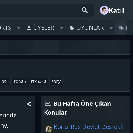
Katıl
ORTS
ÜYELER
OYUNLAR
B
ps6
rdna5
rtx5080
sony
Bu Hafta Öne Çıkan
Konular
lerinde
ony,
Konu 'Rus Devlet Destekli