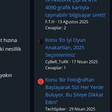
4090 grafik kartıyla
taşınabilir bilgisayar üretti'
F.T.H
13 Ağustos 2025
Cevaplar: 2
Konu 'En İyi Oyun
t hızına
Anakartları, 2025
ki nesillik
Seçimlerimiz'
CyBeR_TuRK
17 Nisan 2025
Cevaplar: 1
 yakın
Konu 'Bir Fotoğraftan
Başlayarak Sizi Her Yerde
Buluyor, Bu Siteye Dikkat
Edin!'
TechSpiker
29 Nisan 2025