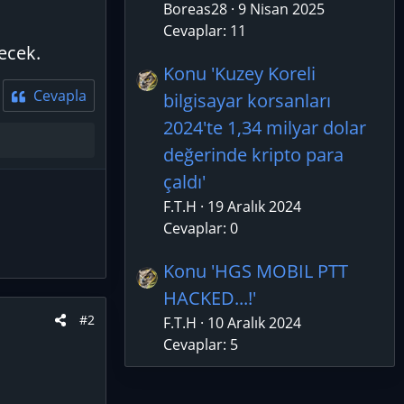
Boreas28
9 Nisan 2025
Cevaplar: 11
ecek.
Konu 'Kuzey Koreli
Cevapla
bilgisayar korsanları
2024'te 1,34 milyar dolar
değerinde kripto para
çaldı'
F.T.H
19 Aralık 2024
Cevaplar: 0
Konu 'HGS MOBIL PTT
HACKED...!'
#2
F.T.H
10 Aralık 2024
Cevaplar: 5