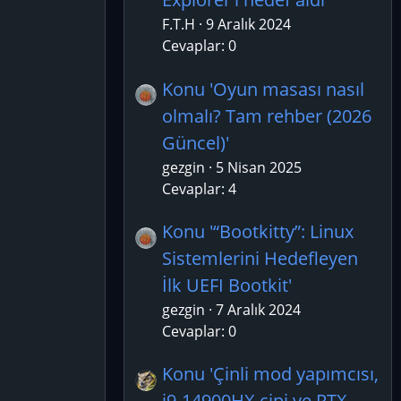
F.T.H
9 Aralık 2024
Cevaplar: 0
Konu 'Oyun masası nasıl
olmalı? Tam rehber (2026
Güncel)'
gezgin
5 Nisan 2025
Cevaplar: 4
Konu '“Bootkitty”: Linux
Sistemlerini Hedefleyen
İlk UEFI Bootkit'
gezgin
7 Aralık 2024
Cevaplar: 0
Konu 'Çinli mod yapımcısı,
i9-14900HX çipi ve RTX