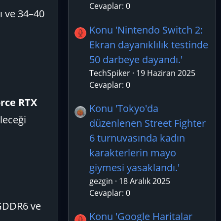
Cevaplar: 0
ı ve 34–40
Konu 'Nintendo Switch 2:
Ekran dayanıklılık testinde
50 darbeye dayandı.'
TechSpiker
19 Haziran 2025
Cevaplar: 0
rce RTX
Konu 'Tokyo'da
ileceği
düzenlenen Street Fighter
6 turnuvasında kadın
karakterlerin mayo
giymesi yasaklandı.'
gezgin
18 Aralık 2025
Cevaplar: 0
 GDDR6 ve
Konu 'Google Haritalar