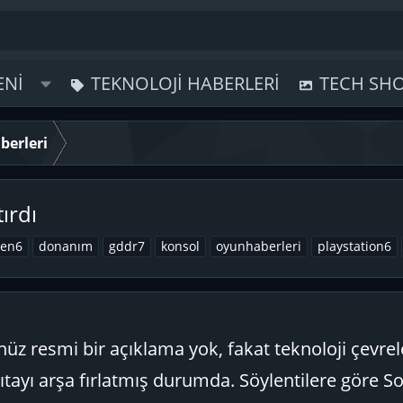
ENI
TEKNOLOJI HABERLERI
TECH SH
berleri
ırdı
en6
donanım
gddr7
konsol
oyunhaberleri
playstation6
üz resmi bir açıklama yok, fakat teknoloji çevre
çıtayı arşa fırlatmış durumda. Söylentilere göre S