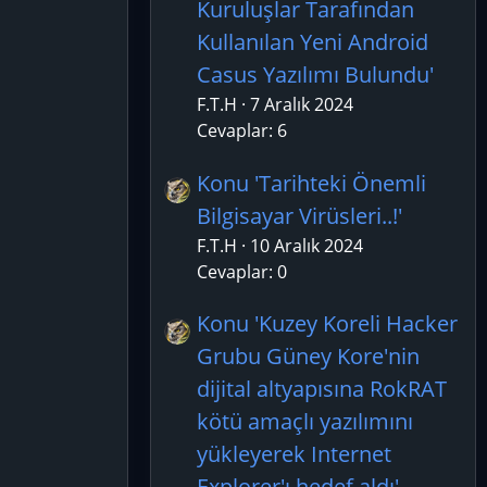
Kuruluşlar Tarafından
Kullanılan Yeni Android
Casus Yazılımı Bulundu'
F.T.H
7 Aralık 2024
Cevaplar: 6
Konu 'Tarihteki Önemli
Bilgisayar Virüsleri..!'
F.T.H
10 Aralık 2024
Cevaplar: 0
Konu 'Kuzey Koreli Hacker
Grubu Güney Kore'nin
dijital altyapısına RokRAT
kötü amaçlı yazılımını
yükleyerek Internet
Explorer'ı hedef aldı'