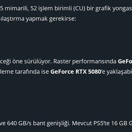
mimarili, 52 işlem birimli (CU) bir grafik yongas
şılaştırma yapmak gerekirse:
ileceği öne sürülüyor. Raster performansında
GeFo
zleme tarafında ise
GeForce RTX 5080
’e yaklaşab
k ve 640 GB/s bant genişliği. Mevcut PS5’te 16 GB