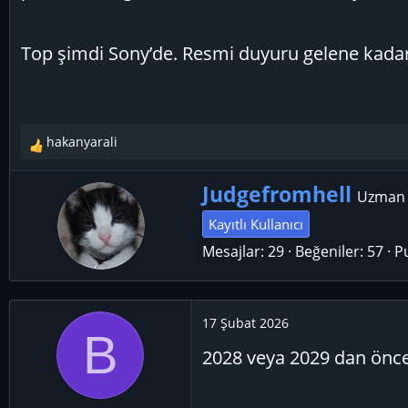
Top şimdi Sony’de. Resmi duyuru gelene kadar
hakanyarali
T
e
Y
p
Judgefromhell
Uzman
k
a
Kayıtlı Kullanıcı
i
z
l
Mesajlar
29
Beğeniler
57
P
a
e
r
r
:
17 Şubat 2026
B
2028 veya 2029 dan önce 